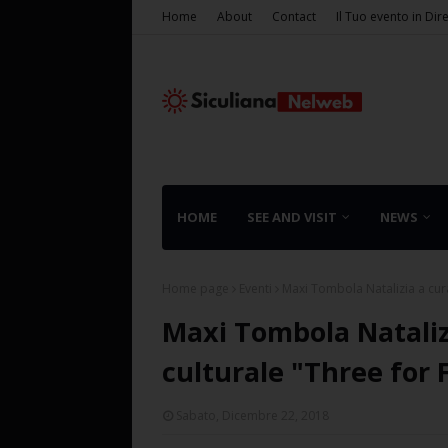
Home
About
Contact
Il Tuo evento in Dir
HOME
SEE AND VISIT
NEWS
Home page
Eventi
Maxi Tombola Natalizia a cura
Maxi Tombola Natalizi
culturale "Three for 
Sabato, Dicembre 22, 2018