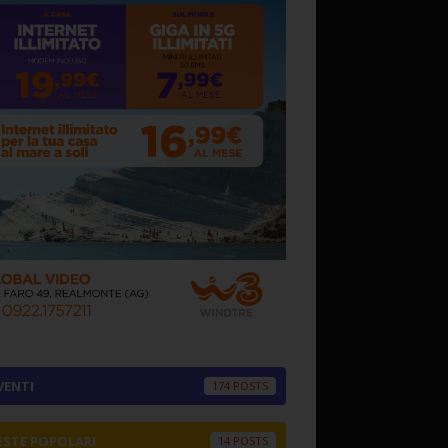
VENTI
174
ESTE POPOLARI
14