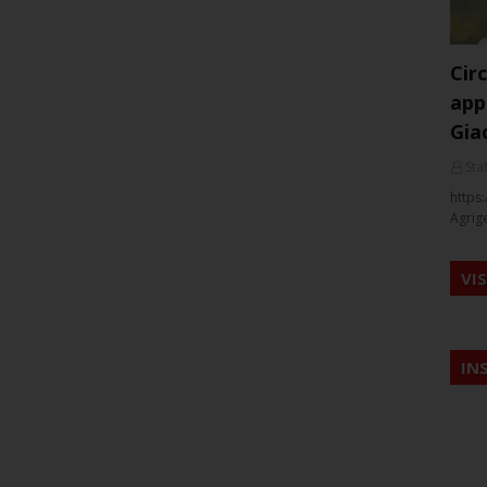
Cir
app
Gia
Staf
https:
Agrig
VI
IN