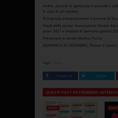
Inoltre, durante lo spettacolo è prevista L’ esib
in caso di più vincitori.
Si ringrazia anticipatamente il comune di Sic
Ospiti della serata:
Associazione Dream dance 
junior 2017 e finalista di Sanremo giovani 20
Presenterà la serata Martina Puccio.
DOMENICA 23 DICEMBRE, Presso il Centro So
Tags:
Eventi
Facebook
Twitter
QUESTI POST POTREBBERO INTERESS
EVENTI
EVENT