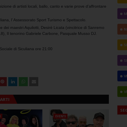
izione di artisti locali, ballo, canto e varie prove d’affrontare
M
uliana, l’ Assessorato Sport Turismo e Spettacolo.
dei maestri Aquilotti,
Desirè Licata (vincitrice di Sanremo
N
18),
Il tenorino Gabriele Carbone,
Pasquale Musso DJ.
S
ciale di Siculiana ore 21:00
S
V
V
ARTI
SE
I
EVENTI