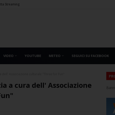
etta Streaming
VIDEO
YOUTUBE
METEO
SEGUICI SU FACEBOOK
 dell' Associazione culturale "Three for Fun"
PR
a a cura dell' Associazione
Bann
Fun"