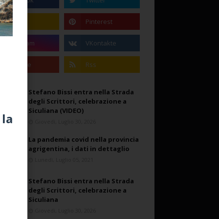
Stefano Bissi entra nella Strada
degli Scrittori, celebrazione a
Siculiana (VIDEO)
Giovedì, Luglio 30, 2026
La pandemia covid nella provincia
agrigentina, i dati in dettaglio
Lunedì, Luglio 05, 2021
Stefano Bissi entra nella Strada
degli Scrittori, celebrazione a
Siculiana
Giovedì, Luglio 30, 2026