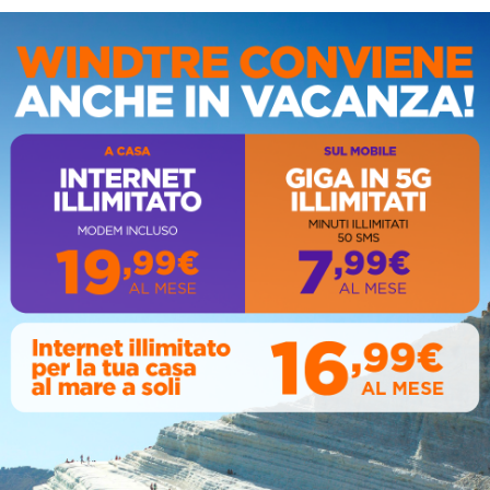
IS
AL