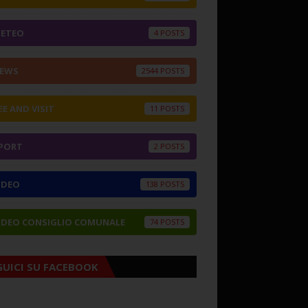
ETEO
4
EWS
2544
EE AND VISIT
11
PORT
2
IDEO
138
IDEO CONSIGLIO COMUNALE
74
GUICI SU FACEBOOK