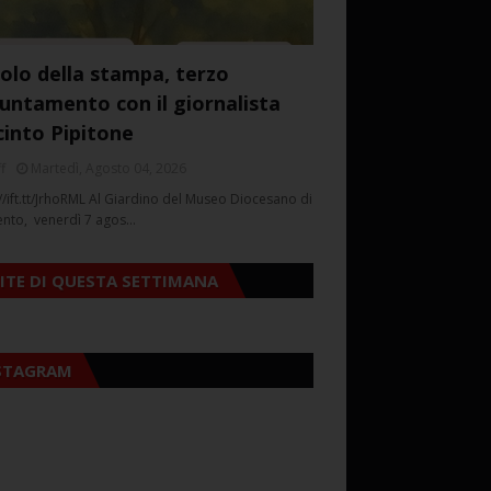
colo della stampa, terzo
untamento con il giornalista
cinto Pipitone
f
Martedì, Agosto 04, 2026
//ift.tt/JrhoRML Al Giardino del Museo Diocesano di
ento, venerdì 7 agos…
SITE DI QUESTA SETTIMANA
STAGRAM