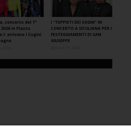
a, concerto del 1°
I “TEPPISTI DEI SOGNI” IN
2026 in Piazza
CONCERTO A SICULIANA PER I
 I: arrivano I Cugini
FESTEGGIAMENTI DI SAN
pagna
GIUSEPPE
4, 2026
March 16, 2026