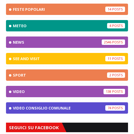
FESTE POPOLARI
14
METEO
4
NEWS
2546
SEE AND VISIT
11
SPORT
2
VIDEO
138
VIDEO CONSIGLIO COMUNALE
74
SEGUICI SU FACEBOOK