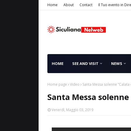
Home
About
Contact
Il Tuo evento in Dir
HOME
SEE AND VISIT
NEWS
Home page
Video
Santa Messa solenne “Calata d
Santa Messa solenne “
Venerdì, Maggio 03, 2019