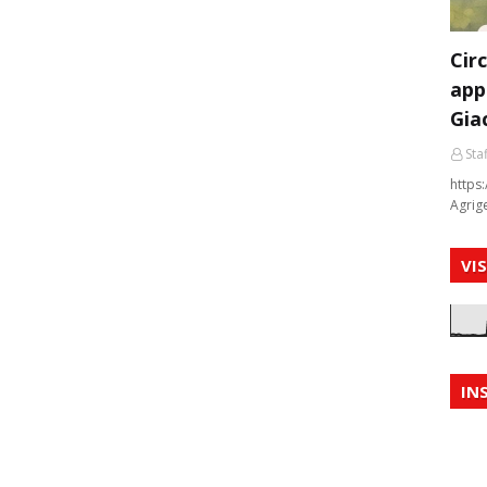
Cir
app
Gia
Staf
https:
Agrig
VI
IN