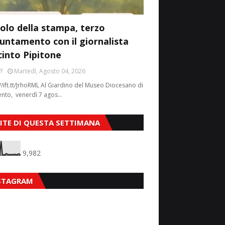
colo della stampa, terzo
untamento con il giornalista
cinto Pipitone
f
Martedì, Agosto 04, 2026
//ift.tt/JrhoRML Al Giardino del Museo Diocesano di
ento, venerdì 7 agos…
SITE DI QUESTA SETTIMANA
9,982
STAGRAM