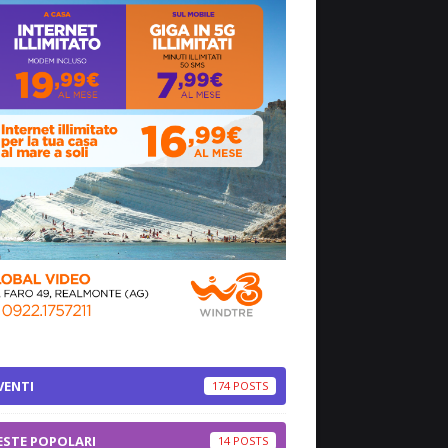
VENTI
174
ESTE POPOLARI
14