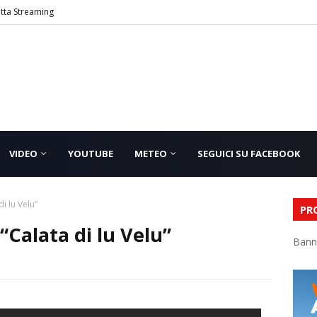
etta Streaming
VIDEO
YOUTUBE
METEO
SEGUICI SU FACEBOOK
i lu Velu”
PR
Calata di lu Velu”
Bann