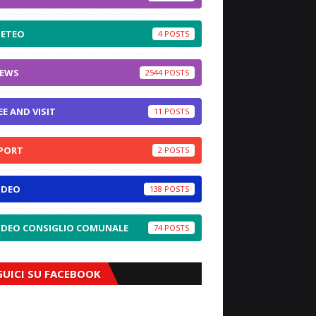
ETEO
4
EWS
2544
EE AND VISIT
11
PORT
2
IDEO
138
IDEO CONSIGLIO COMUNALE
74
GUICI SU FACEBOOK