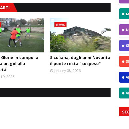
ARTI
M
NEWS
N
S
 Glorie in campo: a
Siculiana, dagli anni Novanta
S
a un gol alla
il ponte resta "sospeso"
ietà
January 08, 2026
 19, 2026
V
V
SE