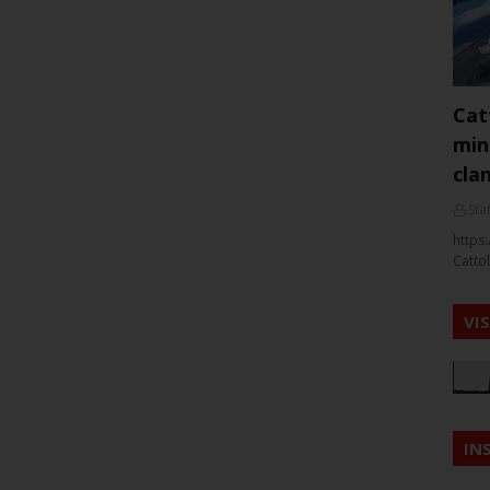
Cat
min
cla
Staf
https:
Cattol
VI
IN