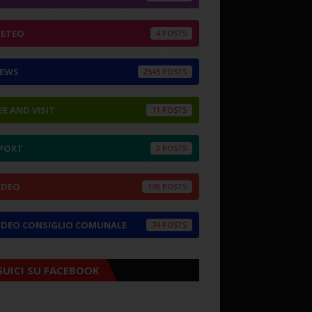
ETEO
4
EWS
2545
EE AND VISIT
11
PORT
2
IDEO
138
IDEO CONSIGLIO COMUNALE
74
GUICI SU FACEBOOK