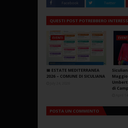
Facebook
Twitter
QUESTI POST POTREBBERO INTERESS
EVENTI
EVENT
📅 ESTATE MEDITERRANEA
Siculian
2026 – COMUNE DI SICULIANA
Maggio 
Umberto
July 24, 2026
di Cam
April 1
POSTA UN COMMENTO