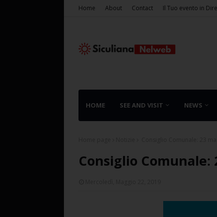
Home
About
Contact
Il Tuo evento in Dir
HOME
SEE AND VISIT
NEWS
Home page
Notizie
Consiglio Comunale: 23 mag
Consiglio Comunale: 2
Mercoledì, Maggio 22, 2019