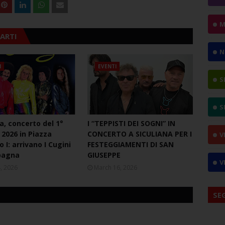
M
ARTI
N
I
EVENTI
S
S
a, concerto del 1°
I “TEPPISTI DEI SOGNI” IN
2026 in Piazza
CONCERTO A SICULIANA PER I
V
 I: arrivano I Cugini
FESTEGGIAMENTI DI SAN
pagna
GIUSEPPE
V
4, 2026
March 16, 2026
SE