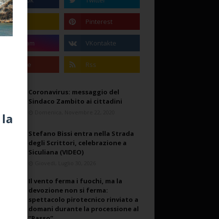
Coronavirus: messaggio del
Sindaco Zambito ai cittadini
Domenica, Novembre 22, 2020
 la
Stefano Bissi entra nella Strada
degli Scrittori, celebrazione a
Siculiana (VIDEO)
Giovedì, Luglio 30, 2026
Il vento ferma i fuochi, ma la
devozione non si ferma:
spettacolo pirotecnico rinviato a
domani durante la processione al
“Passo”