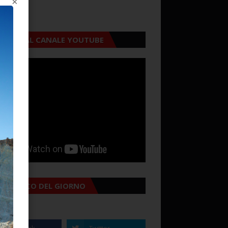
×
CRIVITI AL CANALE YOUTUBE
MANACCO DEL GIORNO