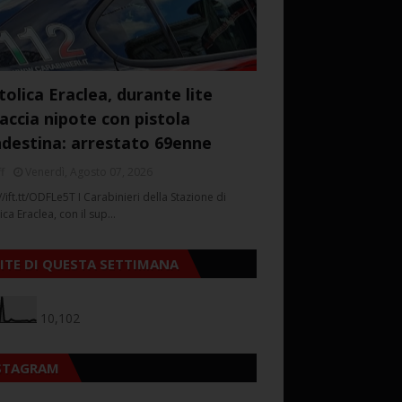
tolica Eraclea, durante lite
accia nipote con pistola
ndestina: arrestato 69enne
f
Venerdì, Agosto 07, 2026
//ift.tt/ODFLe5T I Carabinieri della Stazione di
ica Eraclea, con il sup…
SITE DI QUESTA SETTIMANA
10,102
STAGRAM