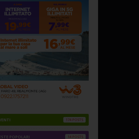
VENTI
174
ESTE POPOLARI
14