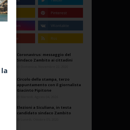
Coronavirus: messaggio del
Sindaco Zambito ai cittadini
Domenica, Novembre 22, 2020
 la
Circolo della stampa, terzo
appuntamento con il giornalista
Giacinto Pipitone
Martedì, Agosto 04, 2026
Elezioni a Siculiana, in testa
candidato sindaco Zambito
Lunedì, Ottobre 05, 2020