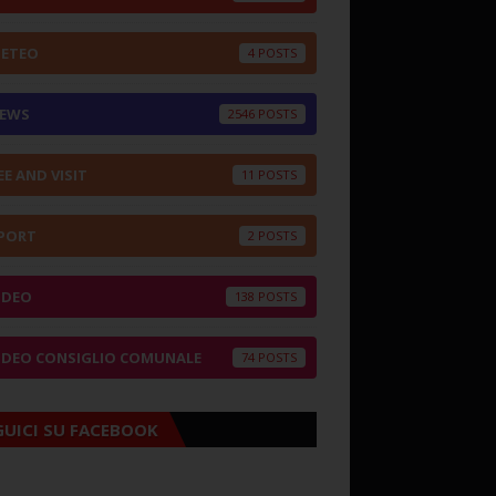
ETEO
4
EWS
2546
EE AND VISIT
11
PORT
2
IDEO
138
IDEO CONSIGLIO COMUNALE
74
GUICI SU FACEBOOK