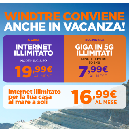
IS
AL