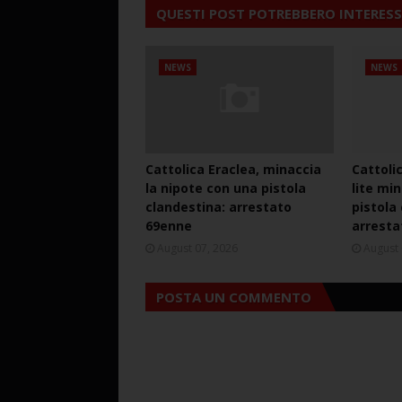
QUESTI POST POTREBBERO INTERESS
NEWS
NEWS
Cattolica Eraclea, minaccia
Cattoli
la nipote con una pistola
lite mi
clandestina: arrestato
pistola
69enne
arresta
August 07, 2026
August 
POSTA UN COMMENTO