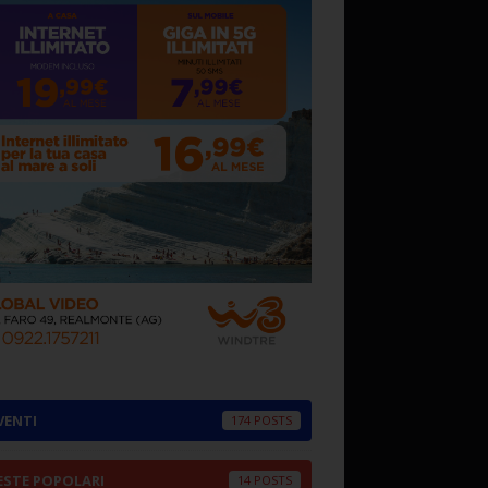
VENTI
174
ESTE POPOLARI
14