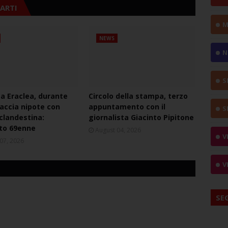
ARTI
M
NEWS
N
S
ca Eraclea, durante
Circolo della stampa, terzo
naccia nipote con
appuntamento con il
S
 clandestina:
giornalista Giacinto Pipitone
to 69enne
August 04, 2026
V
07, 2026
V
SE