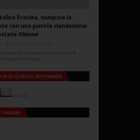
tolica Eraclea, minaccia la
ote con una pistola clandestina:
estato 69enne
f
Venerdì, Agosto 07, 2026
//ift.tt/ulBHEJK I Carabinieri della Stazione di
ica Eraclea, con il supp…
SITE DI QUESTA SETTIMANA
10,223
STAGRAM