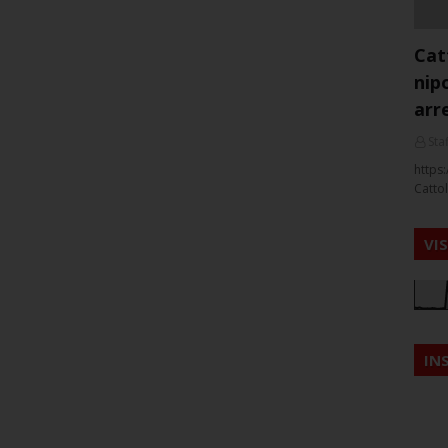
Cat
nip
arr
Staf
https:
Cattol
VI
IN