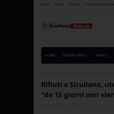
Home
About
Contact
Il Tuo evento in Dir
HOME
SEE AND VISIT
NEWS
Home page
Notizie
Rifiuti a Siculiana, utenze co
Rifiuti a Siculiana, u
“da 15 giorni non vien
Giovedì, Luglio 25, 2019