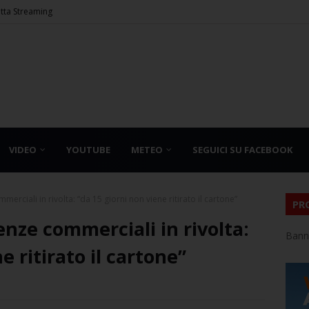
etta Streaming
VIDEO
YOUTUBE
METEO
SEGUICI SU FACEBOOK
mmerciali in rivolta: “da 15 giorni non viene ritirato il cartone”
PR
tenze commerciali in rivolta:
Bann
e ritirato il cartone”