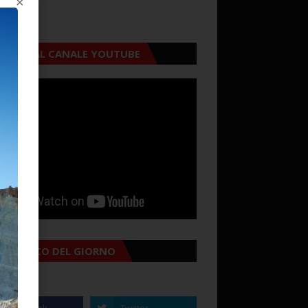
×
CRIVITI AL CANALE YOUTUBE
MANACCO DEL GIORNO