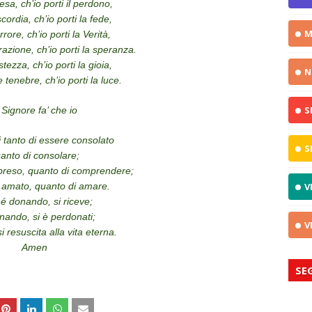
esa, ch’io porti il perdono,
cordia, ch’io porti la fede,
M
rrore, ch’io porti la Verità,
azione, ch’io porti la speranza.
stezza, ch’io porti la gioia,
N
 tenebre, ch’io porti la luce.
S
Signore fa’ che io
 tanto di essere consolato
S
anto di consolare;
preso, quanto di comprendere;
 amato, quanto di amare.
V
é donando, si riceve;
nando, si è perdonati;
V
 resuscita alla vita eterna.
Amen
SE