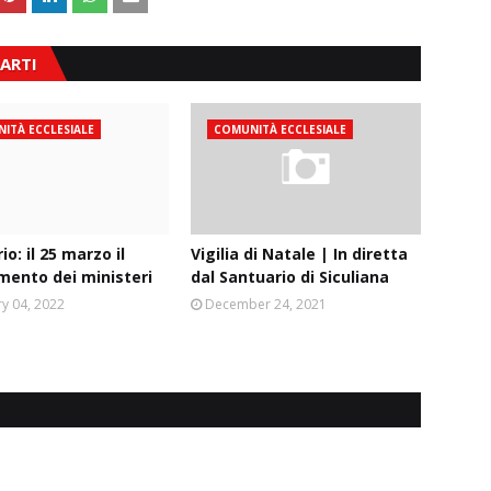
ARTI
ITÀ ECCLESIALE
COMUNITÀ ECCLESIALE
o: il 25 marzo il
Vigilia di Natale | In diretta
mento dei ministeri
dal Santuario di Siculiana
y 04, 2022
December 24, 2021