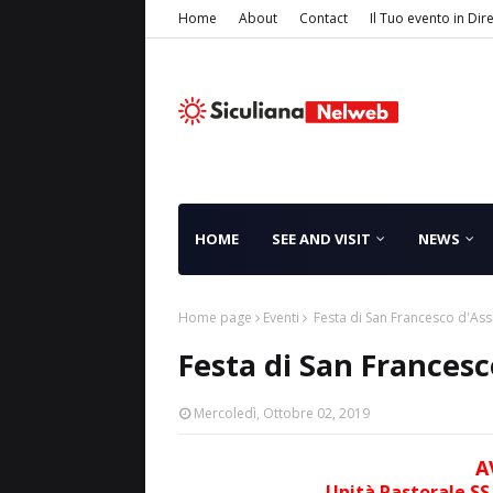
Home
About
Contact
Il Tuo evento in Dir
HOME
SEE AND VISIT
NEWS
Home page
Eventi
Festa di San Francesco d'Assi
Festa di San Francesco
Mercoledì, Ottobre 02, 2019
A
Unità Pastorale SS