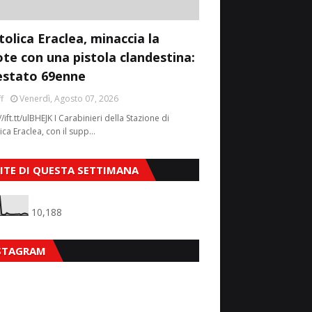
tolica Eraclea, minaccia la
ote con una pistola clandestina:
estato 69enne
f
Venerdì, Agosto 07, 2026
//ift.tt/ulBHEJK I Carabinieri della Stazione di
ica Eraclea, con il supp…
SITE DI QUESTA SETTIMANA
10,188
STAGRAM