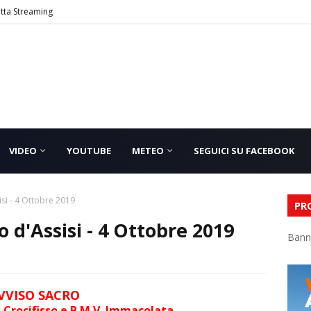
etta Streaming
VIDEO
YOUTUBE
METEO
SEGUICI SU FACEBOOK
si - 4 Ottobre 2019
PR
 d'Assisi - 4 Ottobre 2019
Bann
VVISO SACRO
. Crocifisso e B.M.V. Immacolata