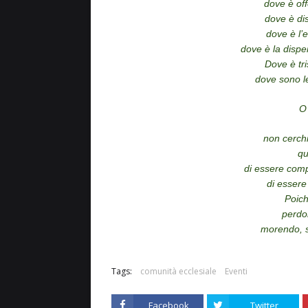
dove è off
dove è dis
dove è l’e
dove è la disper
Dove è tri
dove sono le
O 
non cerchi
qu
di essere com
di essere
Poich
perdo
morendo, si
Tags:
comunità ecclesiale
Eventi
Facebook
Twitter