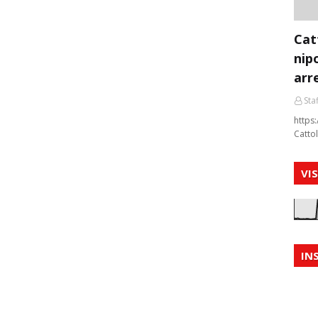
Cat
nip
arr
Staf
https:
Cattol
VI
IN