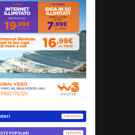
VENTI
174
ESTE POPOLARI
14