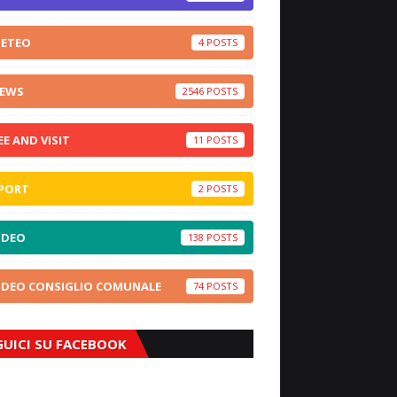
ETEO
4
EWS
2546
EE AND VISIT
11
PORT
2
IDEO
138
IDEO CONSIGLIO COMUNALE
74
GUICI SU FACEBOOK