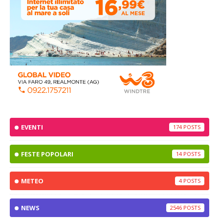
EVENTI
174
FESTE POPOLARI
14
METEO
4
NEWS
2546