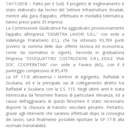
14/11/2018 – Patto per il Sud). Il progetto di miglioramento è
stato elaborato dai tecnici del Settore Infrastrutture Stradali,
mentre alla gara d’appalto, effettuata in modalità telematica,
hanno preso parte 35 imprese.
La Commissione Giudicatrice ha aggiudicato provvisoriamente
l’appalto all’impresa “DEMETRA LAVORI S.R.L.” con sede a
Vallelunga Pratameno (CL), che ha ottenuto 93,769 punti
(ovvero la somma delle due offerte tecnica ed economica,
come da normativa in vigore). Seconda in graduatoria
l’impresa “ESSEQUATTRO COSTRUZIONI S.R.L.-EDILE VNA
SOC. COOPERATIVA” con sede a Favara (AG), con il il
punteggio complessivo di 85,479.
La SP 17-B attraversa i territori di Agrigento, Raffadali e
Siculiana, ed è la principale via di collegamento diretto tra
Raffadali e Siculiana con la S.S. 115. Negli ultimi anni è stata
interessata da fenomeni franosi di particolare rilevanza, ed a
causa dell’aggravarsi di questi fenomeni è stato necessario
disporre la chiusura al transito veicolare pesante. Pertanto,
grazie agli interventi che saranno effettuati dopo la consegna
dei lavori, sarà finalmente possibile riportare la SP 17-B alla
normale transitabilità.