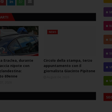
M
ARTI
N
NEWS
S
S
ca Eraclea, durante
Circolo della stampa, terzo
naccia nipote con
appuntamento con il
V
 clandestina:
giornalista Giacinto Pipitone
to 69enne
August 04, 2026
V
07, 2026
SE