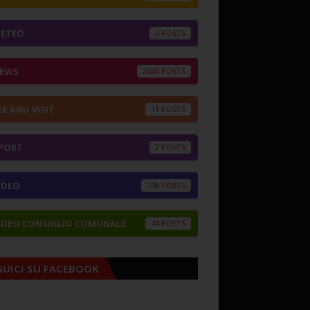
ETEO
4
EWS
2546
EE AND VISIT
11
PORT
2
IDEO
138
IDEO CONSIGLIO COMUNALE
74
GUICI SU FACEBOOK