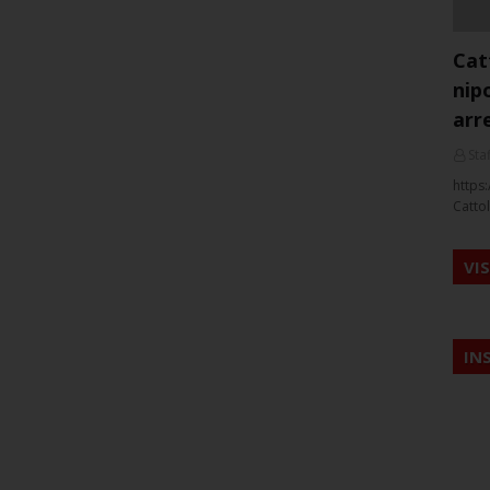
Cat
nip
arr
Staf
https:
Cattol
VI
IN