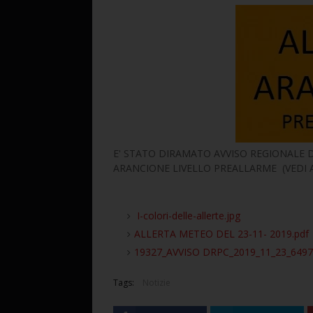
E' STATO DIRAMATO AVVISO REGIONALE DI
ARANCIONE LIVELLO PREALLARME (VEDI A
I-colori-delle-allerte.jpg
ALLERTA METEO DEL 23-11- 2019.pd
19327_AVVISO DRPC_2019_11_23_6497
Tags:
Notizie