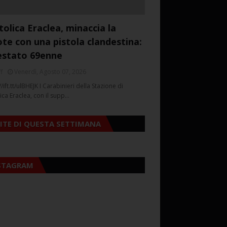
tolica Eraclea, minaccia la
ote con una pistola clandestina:
estato 69enne
f
Venerdì, Agosto 07, 2026
//ift.tt/ulBHEJK I Carabinieri della Stazione di
ica Eraclea, con il supp…
SITE DI QUESTA SETTIMANA
STAGRAM