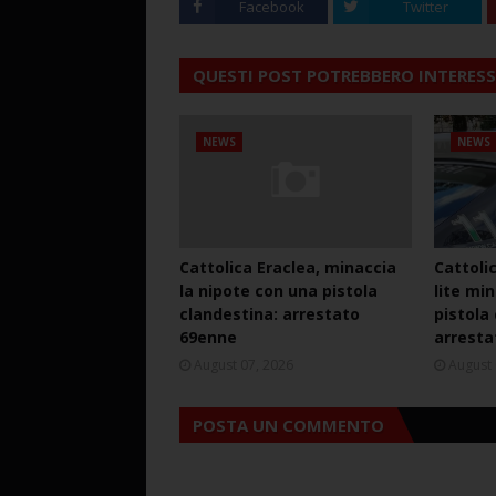
Facebook
Twitter
QUESTI POST POTREBBERO INTERESS
NEWS
NEWS
Cattolica Eraclea, minaccia
Cattoli
la nipote con una pistola
lite mi
clandestina: arrestato
pistola
69enne
arresta
August 07, 2026
August 
POSTA UN COMMENTO