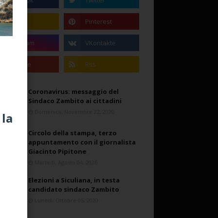
Coronavirus: messaggio del
Sindaco Zambito ai cittadini
Domenica, Novembre 22, 2020
 la
Circolo della stampa, terzo
appuntamento con il giornalista
Giacinto Pipitone
Martedì, Agosto 04, 2026
Elezioni a Siculiana, in testa
candidato sindaco Zambito
Lunedì, Ottobre 05, 2020