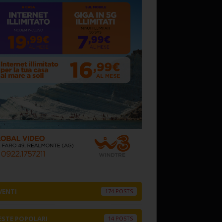
VENTI
174
ESTE POPOLARI
14