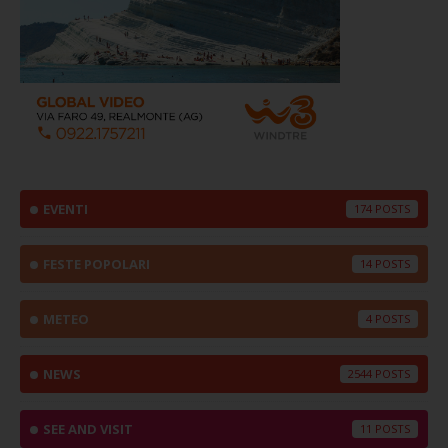
EVENTI
174
FESTE POPOLARI
14
METEO
4
NEWS
2544
SEE AND VISIT
11