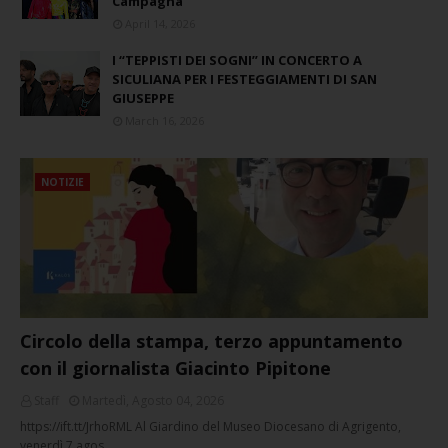
Campagna
April 14, 2026
I “TEPPISTI DEI SOGNI” IN CONCERTO A
SICULIANA PER I FESTEGGIAMENTI DI SAN
GIUSEPPE
March 16, 2026
NOTIZIE
Circolo della stampa, terzo appuntamento
con il giornalista Giacinto Pipitone
Staff
Martedì, Agosto 04, 2026
https://ift.tt/JrhoRML Al Giardino del Museo Diocesano di Agrigento,
venerdì 7 agos…