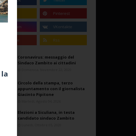
Coronavirus: messaggio del
Sindaco Zambito ai cittadini
Domenica, Novembre 22, 2020
 la
Circolo della stampa, terzo
appuntamento con il giornalista
Giacinto Pipitone
Martedì, Agosto 04, 2026
Elezioni a Siculiana, in testa
candidato sindaco Zambito
Lunedì, Ottobre 05, 2020