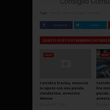
Consiglio Comun
Tags:
Notizie
Video Consiglio Comunale
Facebook
Twitter
QUESTI POST POTREBBERO INTERESS
NEWS
NEWS
Cattolica Eraclea, minaccia
Cattoli
la nipote con una pistola
lite mi
clandestina: arrestato
pistola
69enne
arresta
August 07, 2026
August 