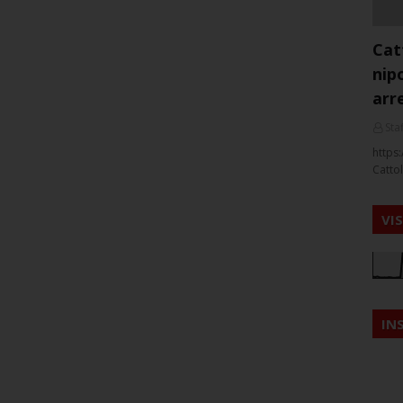
Cat
nip
arr
Staf
https:
Cattol
VI
IN