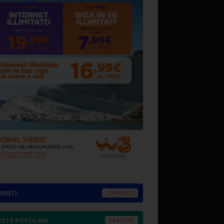
VENTI
174
ESTE POPOLARI
14