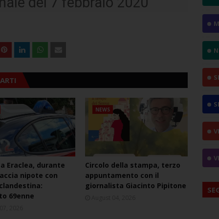
ale del 7 febbraio 2020
M
N
S
ARTI
S
NEWS
V
V
ca Eraclea, durante
Circolo della stampa, terzo
naccia nipote con
appuntamento con il
 clandestina:
giornalista Giacinto Pipitone
SE
to 69enne
August 04, 2026
07, 2026