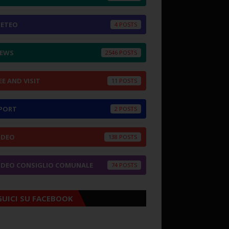
ETEO
4
EWS
2546
EE AND VISIT
11
PORT
2
IDEO
138
IDEO CONSIGLIO COMUNALE
74
GUICI SU FACEBOOK