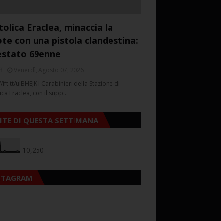
tolica Eraclea, minaccia la
ote con una pistola clandestina:
estato 69enne
f
Venerdì, Agosto 07, 2026
//ift.tt/ulBHEJK I Carabinieri della Stazione di
ica Eraclea, con il supp…
SITE DI QUESTA SETTIMANA
10,250
STAGRAM