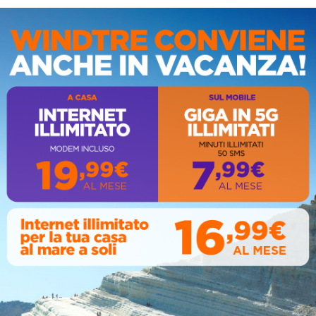
IS
AL