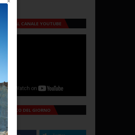
×
CRIVITI AL CANALE YOUTUBE
MANACCO DEL GIORNO