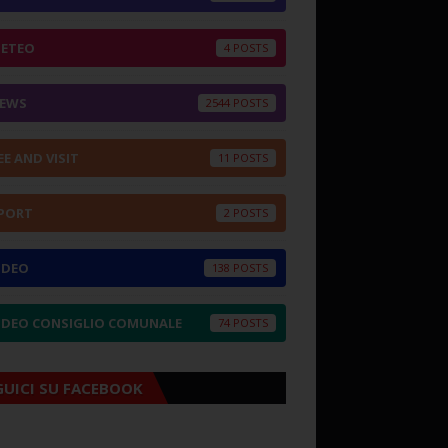
ETEO
4
EWS
2544
EE AND VISIT
11
PORT
2
IDEO
138
IDEO CONSIGLIO COMUNALE
74
GUICI SU FACEBOOK