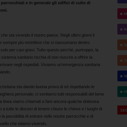
arrocchiali e in generale gli edifici di culto di
oni.
M
N
e sta vivendo il nostro paese. Negli ultimi giorni il
e sempre più restrittive che si riassumano dentro
S
 solo per casi gravi. Tutto questo perché, purtroppo, la
sistema sanitario rischia di non riuscire a offrire la
S
rrivare negli ospedali. Viviamo un’emergenza sanitaria
uando.
V
à cristiana sta dando buona prova di sé rispettando le
V
preghiera personale; ci sentiamo tutti responsabili del bene
sta linea siamo chiamati a fare ancora qualche dolorosa
a tutte le diocesi di tenere chiuse le chiese e i luoghi di
SE
a possibilità di entrare nelle nostre parrocchie e di
 quello che stiamo vivendo.