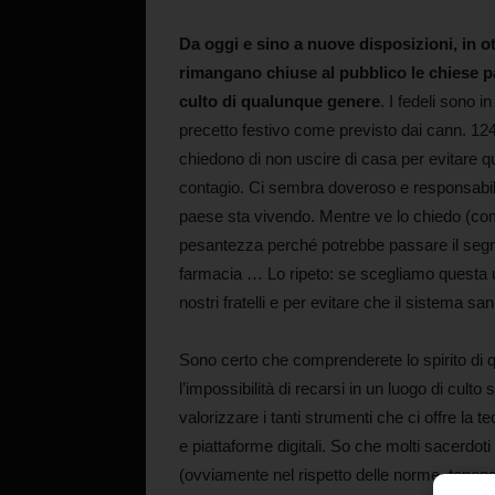
Da oggi e sino a nuove disposizioni, in o
rimangano chiuse al pubblico le chiese par
culto di qualunque genere
. I fedeli sono 
precetto festivo come previsto dai cann. 1
chiedono di non uscire di casa per evitare qu
contagio. Ci sembra doveroso e responsabil
paese sta vivendo. Mentre ve lo chiedo (come
pesantezza perché potrebbe passare il segna
farmacia … Lo ripeto: se scegliamo questa ul
nostri fratelli e per evitare che il sistema sani
Sono certo che comprenderete lo spirito di qu
l’impossibilità di recarsi in un luogo di cult
valorizzare i tanti strumenti che ci offre la 
e piattaforme digitali. So che molti sacerdot
(ovviamente nel rispetto delle norme, tenend