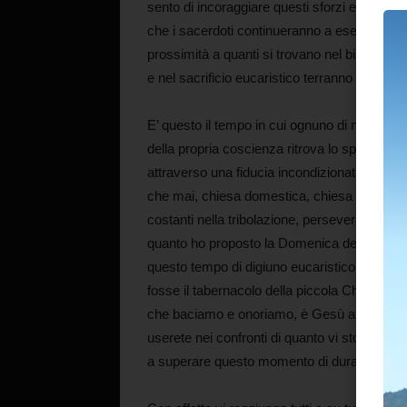
sento di incoraggiare questi sforzi e di valor
che i sacerdoti continueranno a esercitare il l
prossimità a quanti si trovano nel bisogno. 
e nel sacrificio eucaristico terranno presenti 
E’ questo il tempo in cui ognuno di noi si ris
della propria coscienza ritrova lo spazio per 
attraverso una fiducia incondizionata in Lui 
che mai, chiesa domestica, chiesa che vive n
costanti nella tribolazione, perseveranti nell
quanto ho proposto la Domenica della Parola
questo tempo di digiuno eucaristico, la Bibbia
fosse il tabernacolo della piccola Chiesa dom
che baciamo e onoriamo, è Gesù a casa nost
userete nei confronti di quanto vi sto chiede
a superare questo momento di dura prova.