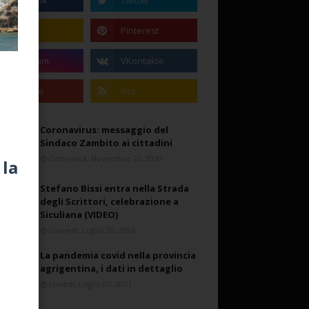
Coronavirus: messaggio del
Sindaco Zambito ai cittadini
Domenica, Novembre 22, 2020
 la
Stefano Bissi entra nella Strada
degli Scrittori, celebrazione a
Siculiana (VIDEO)
Giovedì, Luglio 30, 2026
La pandemia covid nella provincia
agrigentina, i dati in dettaglio
Lunedì, Luglio 05, 2021