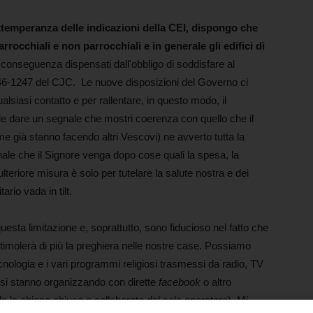
ttemperanza delle indicazioni della CEI, dispongo che
rocchiali e non parrocchiali e in generale gli edifici di
in conseguenza dispensati dall'obbligo di soddisfare al
246-1247 del CJC. Le nuove disposizioni del Governo ci
alsiasi contatto e per rallentare, in questo modo, il
e dare un segnale che mostri coerenza con quello che il
 già stanno facendo altri Vescovi) ne avverto tutta la
le che il Signore venga dopo cose quali la spesa, la
teriore misura è solo per tutelare la salute nostra e dei
tario vada in tilt.
esta limitazione e, soprattutto, sono fiducioso nel fatto che
o stimolerà di più la preghiera nelle nostre case. Possiamo
tecnologia e i vari programmi religiosi trasmessi da radio, TV
i si stanno organizzando con dirette
facebook
o altro
o la chiesa chiusa e collaborato dal solo operatore). Mi