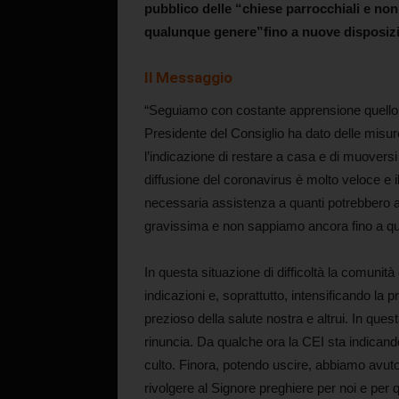
pubblico delle “chiese parrocchiali e non p
qualunque genere”fino a nuove disposizi
Il
Messaggio
“Seguiamo con costante apprensione quello ch
Presidente del Consiglio ha dato delle misur
l’indicazione di restare a casa e di muoversi
diffusione del coronavirus è molto veloce e il 
necessaria assistenza a quanti potrebbero a
gravissima e non sappiamo ancora fino a q
In questa situazione di difficoltà la comunit
indicazioni e, soprattutto, intensificando la 
prezioso della salute nostra e altrui. In que
rinuncia. Da qualche ora la CEI sta indicando 
culto. Finora, potendo uscire, abbiamo avuto l
rivolgere al Signore preghiere per noi e per