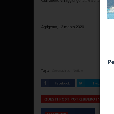
Con affetto vi raggiungo tutti e su tutti invo
Agrigento, 13 marzo 2020
Pe
Tags:
Coronavirus
Notizie
Facebook
Twitter
QUESTI POST POTREBBERO INTERESS