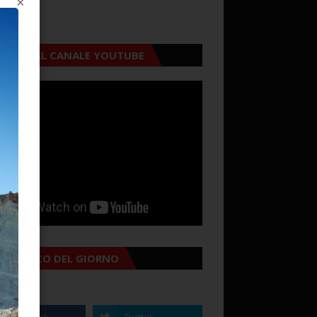
×
CRIVITI AL CANALE YOUTUBE
MANACCO DEL GIORNO