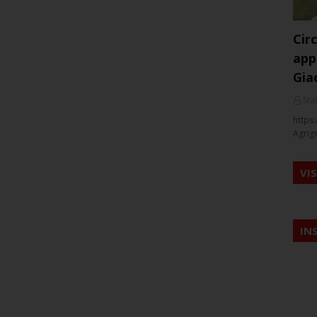
Cir
app
Gia
Staf
https:
Agrig
VI
IN