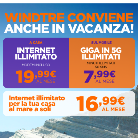
izzarli nel migliore dei modi. Tutti potete avere la certezza
oro ministero attraverso l’offerta della loro vita e la
Continueranno a celebrare come hanno fatto in questi giorni
IS
tutte le persone a loro affidate.
copre “tempio dello Spirito Santo” (1 Cor 6, 19) e nell'intimo
il dialogo costante con il Padre, il desiderio di amarlo
e nella sua misericordia. Siamo tutti chiesa e, adesso più
elle case con l’impegno a essere “lieti nella speranza,
a preghiera” (Rm 12, 12). A proposito sento di ripetervi
. Sarebbe bello e opportuno che in ogni casa cristiana, in
 o il Vangelo trovino un posto d’onore e visibile, quasi
estica. La Bibbia non è semplicemente un libro, è “il libro”
ra. Sin da adesso vi ringrazio per la comprensione che
AL
ndo e sono fiducioso che, con l’aiuto del Signore, riusciremo