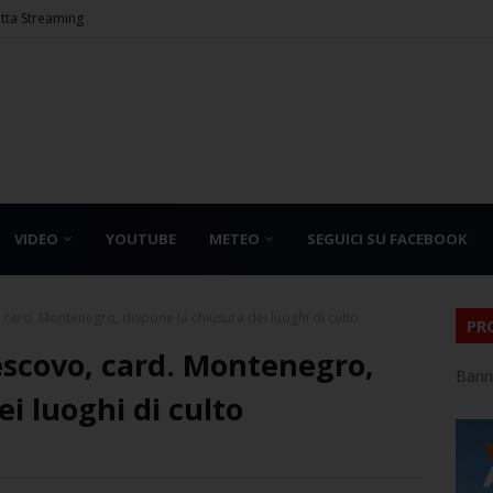
etta Streaming
VIDEO
YOUTUBE
METEO
SEGUICI SU FACEBOOK
 card. Montenegro, dispone la chiusura dei luoghi di culto
PR
escovo, card. Montenegro,
Bann
i luoghi di culto