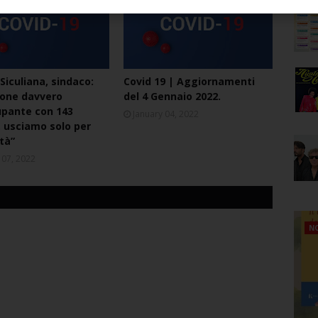
NAVIRUS
CORONAVIRUS
Siculiana, sindaco:
Covid 19 | Aggiornamenti
ione davvero
del 4 Gennaio 2022.
pante con 143
January 04, 2022
i, usciamo solo per
tà”
 07, 2022
NO