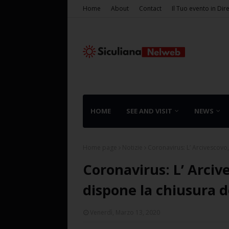
Home
About
Contact
Il Tuo evento in Dir
HOME
SEE AND VISIT
NEWS
Home page
Notizie
Coronavirus: L’ Arcivescovo,
Coronavirus: L’ Arciv
dispone la chiusura de
Venerdì, Marzo 13, 2020