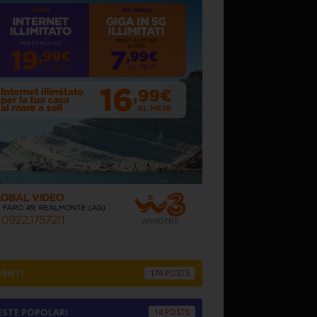
VENTI
174
ESTE POPOLARI
14