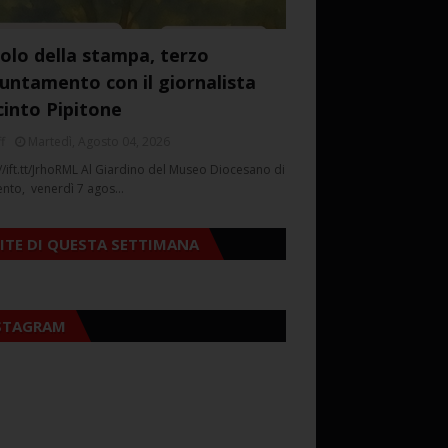
colo della stampa, terzo
untamento con il giornalista
cinto Pipitone
f
Martedì, Agosto 04, 2026
//ift.tt/JrhoRML Al Giardino del Museo Diocesano di
ento, venerdì 7 agos…
SITE DI QUESTA SETTIMANA
STAGRAM