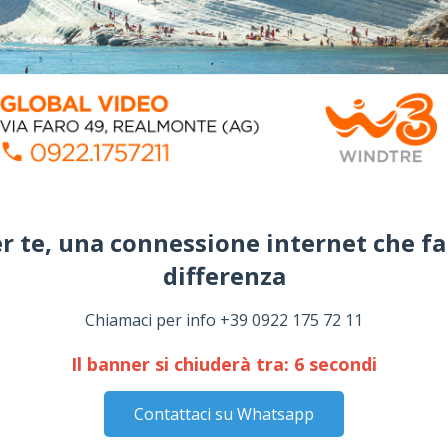
co la benedizione del Signore.
+ don Franco, Arcivescovo
r te, una connessione internet che fa
differenza​
Chiamaci per info +39 0922 175 72 11
Il banner si chiuderà tra:
5
secondi
ARTI
Contattaci su Whatsapp