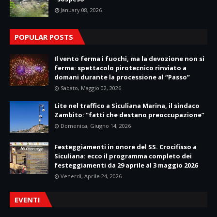
January 08, 2026
POPULAR POSTS
Il vento ferma i fuochi, ma la devozione non si
ferma: spettacolo pirotecnico rinviato a
domani durante la processione al “Passo”
Sabato, Maggio 02, 2026
Lite nel traffico a Siculiana Marina, il sindaco
Zambito: “fatti che destano preoccupazione”
Domenica, Giugno 14, 2026
Festeggiamenti in onore del SS. Crocifisso a
Siculiana: ecco il programma completo dei
festeggiamenti da 29 aprile al 3 maggio 2026
Venerdì, Aprile 24, 2026
EVENTI