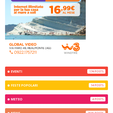
EVENTI
174
FESTE POPOLARI
14
METEO
4
2546