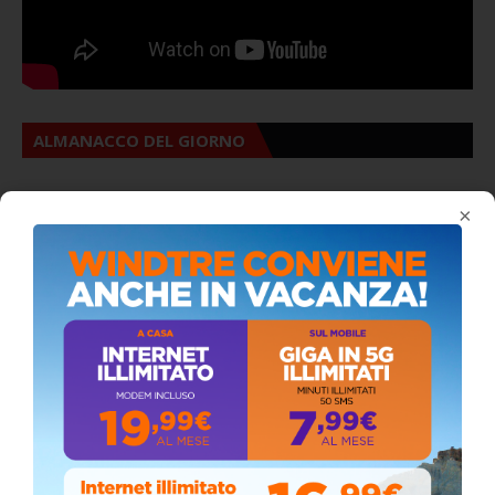
ALMANACCO DEL GIORNO
×
Coronavirus: messaggio del Sindaco Zambito
ai cittadini
Domenica, Novembre 22, 2020