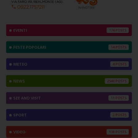
EVENTI
174
FESTE POPOLARI
14
METEO
4
NEWS
2546
SEE AND VISIT
11
SPORT
2
VIDEO
138