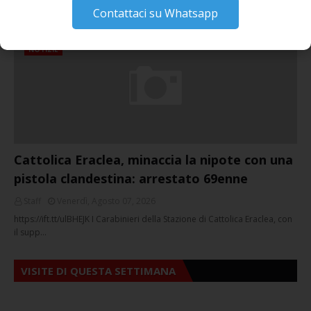
March 16, 2026
Contattaci su Whatsapp
NOTIZIE
Cattolica Eraclea, minaccia la nipote con una
pistola clandestina: arrestato 69enne
Staff
Venerdì, Agosto 07, 2026
https://ift.tt/ulBHEJK I Carabinieri della Stazione di Cattolica Eraclea, con
il supp…
VISITE DI QUESTA SETTIMANA