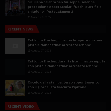
Siculiana celebra San Giuseppe: solenne
processione e spettacolari fuochi d’artificio
chiudono i festeggiamenti
March 20, 2025
RECENT NEWS
Cattolica Eraclea, minaccia la nipote con una
pistola clandestina: arrestato 69enne
August 07, 2026
Cattolica Eraclea, durante lite minaccia nipote
con pistola clandestina: arrestato 69enne
August 07, 2026
Circolo della stampa, terzo appuntamento
con il giornalista Giacinto Pipitone
August 04, 2026
RECENT VIDEO