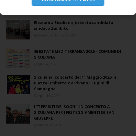
con il giornalista Giacinto Pipitone
Martedì, Agosto 04, 2026
Elezioni a Siculiana, in testa candidato
sindaco Zambito
Lunedì, Ottobre 05, 2020
📅 ESTATE MEDITERRANEA 2026 – COMUNE DI
SICULIANA
July 24, 2026
Siculiana, concerto del 1° Maggio 2026 in
Piazza Umberto I: arrivano I Cugini di
Campagna
April 14, 2026
I “TEPPISTI DEI SOGNI” IN CONCERTO A
SICULIANA PER I FESTEGGIAMENTI DI SAN
GIUSEPPE
March 16, 2026