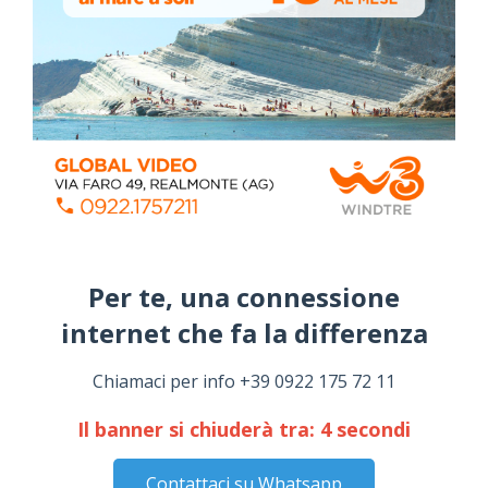
ALMANACCO DEL GIORNO
Per te, una connessione
internet che fa la differenza​
Chiamaci per info +39 0922 175 72 11
Coronavirus: messaggio del Sindaco Zambito
ai cittadini
Il banner si chiuderà tra:
4
secondi
Domenica, Novembre 22, 2020
Circolo della stampa, terzo appuntamento
Contattaci su Whatsapp