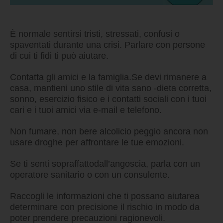
È normale sentirsi tristi, stressati
, confusi o
spaventati durante una crisi.
Parlare con
persone
di cui ti f
idi ti può aiutare.
Co
ntatta
gli amici e la famiglia.
Se devi rimanere a
casa, ma
ntieni uno stile
di vita sano
-
dieta corretta,
sonno, esercizio
fisico
e
i
contatti soc
iali
con i
tuoi
cari e i
tuoi amici
via e
-
mail e telef
ono
.
Non
fumare, non bere
alcol
ici
o peggio
ancora
non
usare
droghe per affrontare le
tue emozioni.
Se ti senti sopraffatto
dall’angoscia
, parl
a
con un
operatore sanitario o
con un
consulente.
Raccogli
le
informazioni che ti
possano
aiutare
a
determinare con precisio
ne il
rischio in modo da
poter prendere
precauzioni ragionevoli.