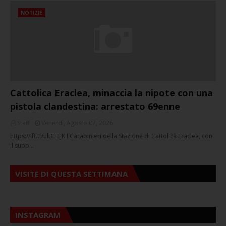
NOTIZIE
Cattolica Eraclea, minaccia la nipote con una
pistola clandestina: arrestato 69enne
Staff
Venerdì, Agosto 07, 2026
https://ift.tt/ulBHEJK I Carabinieri della Stazione di Cattolica Eraclea, con
il supp…
VISITE DI QUESTA SETTIMANA
INSTAGRAM