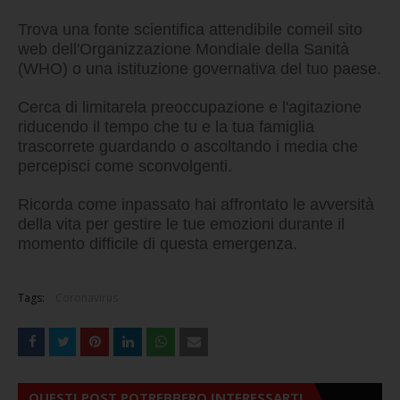
Trova una fonte scientifica attendibile come
il sito
w
eb dell'Organizzazione Mondiale
dell
a Sanità
(WHO)
o una istituzione
gov
ernativa
del tuo paese
.
Cerca di limitare
la preoccupazione e l'agitaz
ione
riducendo il tempo che tu e
la tua famiglia
trascorre
te
guardan
do
o ascoltando i media che
percepisci come sconvolgenti
.
Ricorda come in
passato
hai
affronta
to
le avversit
à
della vita
per
gestire le tue emozioni durante
il
momento
diffi
cile di questa emergenza
.
Tags:
Coronavirus
QUESTI POST POTREBBERO INTERESSARTI