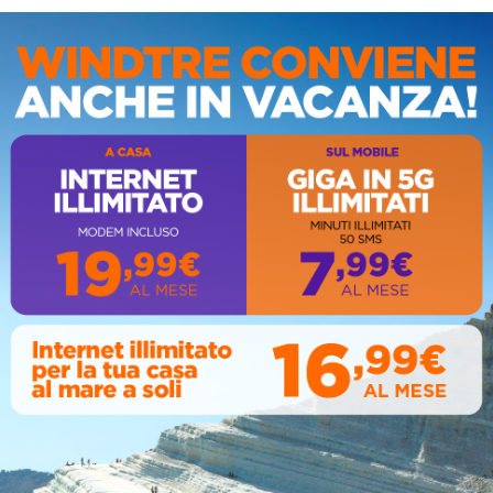
r accertare che non presentino patologie infettive o sintomi
o, di conoscere se sussistono casi di positività e, comunque,
cazione sanitaria che la esclude.
IS
’attivazione della misure di sorveglianza sanitaria e di
 adottate specifiche cautele mediante individuazione di
ania” finalizzati a tutelare oltre agli ospiti anche gli operatori
fornire apposito elenco nominativo.
rima dello spostamento dei migranti, purtroppo, si
enza alcuna possibilità di contraddittorio sulla questione,
mativa, in modo ampio e aggiornato, con l'ausilio dei
 del virus, sulle prescrizioni anche igienico-sanitarie, sul
interdizione degli spostamenti ovvero sulla quarantena ed, in
spetto.
 ad oggi in corso di validità tra la Prefettura di Agrigento e
AL
o provinciale al fine di valutare se è stata tenuta in
tizione dei migranti trasferiti, il cui numero per una sola
zione alle esigenze di distanziamento imposte dalla