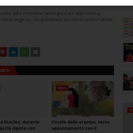
vid-19.
 assunte dalla Prefettura hanno generato allarmismo e
ta dall'emergenza, che potrebbero sfociare in problematiche
ARTI
NEWS
NO
ca Eraclea, durante
Circolo della stampa, terzo
naccia nipote con
appuntamento con il