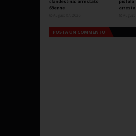
clandestina: arrestato
pistola
69enne
arresta
August 07, 2026
August 
POSTA UN COMMENTO