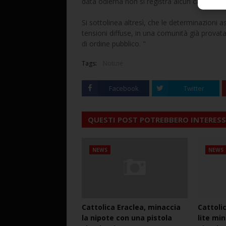
data odierna non si registra alcun caso di Co
Si sottolinea altresì, che le determinazioni
tensioni diffuse, in una comunità già prova
di ordine pubblico. "
Tags:
Notizie
Facebook
Twitter
QUESTI POST POTREBBERO INTERESS
NEWS
NEWS
Cattolica Eraclea, minaccia
Cattoli
la nipote con una pistola
lite mi