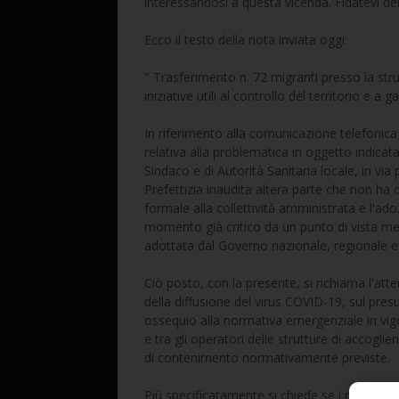
interessandosi a questa vicenda. Fidatevi de
Ecco il testo della nota inviata oggi:
" Trasferimento n. 72 migranti presso la strut
iniziative utili al controllo del territorio e a
In riferimento alla comunicazione telefonica
relativa alla problematica in oggetto indicata
Sindaco e di Autorità Sanitaria locale, in via 
Prefettizia inaudita altera parte che non ha 
formale alla collettività amministrata e l'ad
momento già critico da un punto di vista med
adottata dal Governo nazionale, regionale e
Ciò posto, con la presente, si richiama l'att
della diffusione del virus COVID-19, sul pres
ossequio alla normativa emergenziale in vigore
e tra gli operatori delle strutture di accogli
di contenimento normativamente previste.
Più specificatamente si chiede se i migranti 