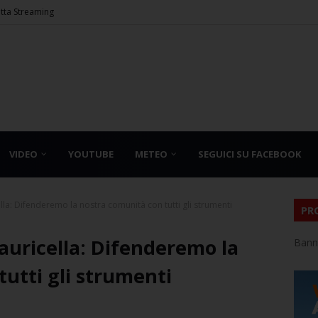
etta Streaming
VIDEO
YOUTUBE
METEO
SEGUICI SU FACEBOOK
la: Difenderemo la nostra comunità con tutti gli strumenti
PR
auricella: Difenderemo la
Bann
utti gli strumenti