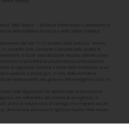
l vostro Sindaco.
tura "Villa Sikania" – Richiesta informazioni e attivazione di
 garanzia della Pubblica Sicurezza e della Salute Pubblica.
 pervenuta alle ore 11:15 da parte della Dott.ssa. Termini,
, lo scrivente Dott. Leonardo Lauricella nella qualità di
preliminare, si duole della decisione assunta dall’Istituzione
consentito la possibilità di una preventiva comunicazione
ozione di opportune iniziative a tutela della medesima, in un
ico-sanitario e psicologico, in virtù della normativa
 locale relativamente alla gestione dell'emergenza covid-19.
enzione sulle disposizioni da adottare per la prevenzione
upposto che nell'ambito del sistema di accoglienza, in
, al fine di evitare rischi di contagio tra i migranti accolti
enza, deve essere assicurato il rigoroso rispetto delle misure
in questione sono stati sottoposti al previsto screening da