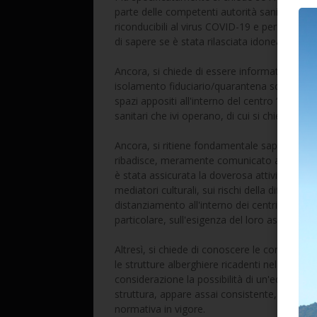
parte delle competenti autorità sanitarie pe
riconducibili al virus COVID-19 e per l’effett
di sapere se è stata rilasciata idonea certifi
Ancora, si chiede di essere informati se per l
isolamento fiduciario/quarantena sono state
spazi appositi all'interno del centro “Villa Sik
sanitari che ivi operano, di cui si chiede di 
Ancora, si ritiene fondamentale sapere se p
ribadisce, meramente comunicato al Sindaco s
è stata assicurata la doverosa attività infor
mediatori culturali, sui rischi della diffusione
distanziamento all'interno dei centri, sulla 
particolare, sull'esigenza del loro assoluto ri
Altresì, si chiede di conoscere le convenzioni
le strutture alberghiere ricadenti nel territori
considerazione la possibilità di un'equa ripar
struttura, appare assai consistente, in rela
normativa in vigore.