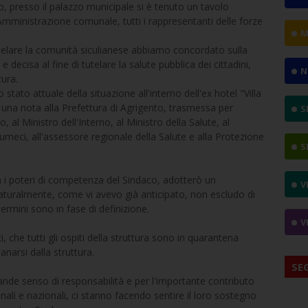
 presso il palazzo municipale si è tenuto un tavolo
'Amministrazione comunale, tutti i rappresentanti delle forze
M
utelare la comunità siculianese abbiamo concordato sulla
decisa al fine di tutelare la salute pubblica dei cittadini,
N
tura.
o stato attuale della situazione all'interno dell'ex hotel "Villa
una nota alla Prefettura di Agrigento, trasmessa per
S
 al Ministro dell'Interno, al Ministro della Salute, al
umeci, all'assessore regionale della Salute e alla Protezione
S
on i poteri di competenza del Sindaco, adotterò un
V
 naturalmente, come vi avevo già anticipato, non escludo di
 termini sono in fase di definizione.
V
 che tutti gli ospiti della struttura sono in quarantena
anarsi dalla struttura.
SE
grande senso di responsabilità e per l'importante contributo
nali e nazionali, ci stanno facendo sentire il loro sostegno