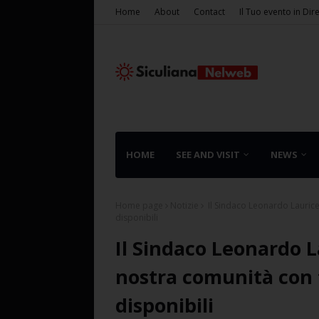
Home
About
Contact
Il Tuo evento in Dir
HOME
SEE AND VISIT
NEWS
Home page
Notizie
Il Sindaco Leonardo Lauricel
disponibili
Il Sindaco Leonardo L
nostra comunità con t
disponibili