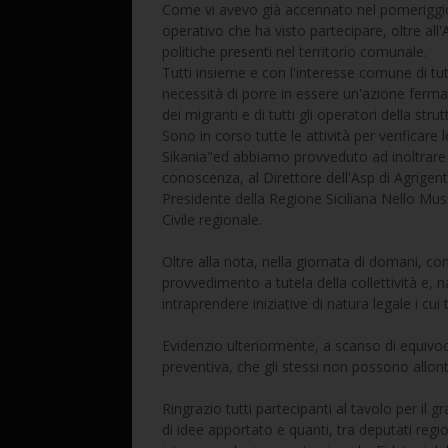
Come vi avevo già accennato nel pomeriggio,
operativo che ha visto partecipare, oltre all
politiche presenti nel territorio comunale.
Tutti insieme e con l'interesse comune di t
necessità di porre in essere un'azione ferma e 
dei migranti e di tutti gli operatori della strut
Sono in corso tutte le attività per verificare l
Sikania"ed abbiamo provveduto ad inoltrare 
conoscenza, al Direttore dell'Asp di Agrigento,
Presidente della Regione Siciliana Nello Mus
Civile regionale.
Oltre alla nota, nella giornata di domani, c
provvedimento a tutela della collettività e,
intraprendere iniziative di natura legale i cui
Evidenzio ulteriormente, a scanso di equivoci,
preventiva, che gli stessi non possono allont
Ringrazio tutti partecipanti al tavolo per il 
di idee apportato e quanti, tra deputati regio