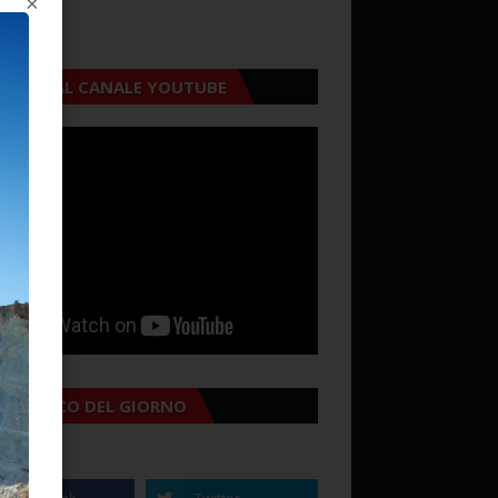
×
CRIVITI AL CANALE YOUTUBE
MANACCO DEL GIORNO