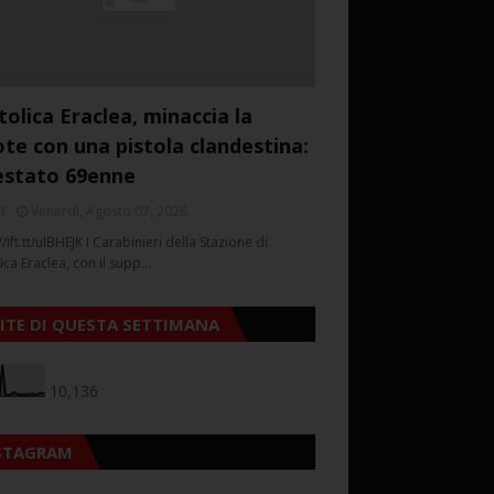
tolica Eraclea, minaccia la
ote con una pistola clandestina:
estato 69enne
f
Venerdì, Agosto 07, 2026
//ift.tt/ulBHEJK I Carabinieri della Stazione di
ica Eraclea, con il supp…
SITE DI QUESTA SETTIMANA
10,136
STAGRAM