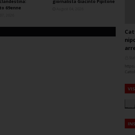
 clandestina:
giornalista Giacinto Pipitone
to 69enne
August 04, 2026
07, 2026
Cat
nip
arr
Staf
https:
Cattol
VI
IN