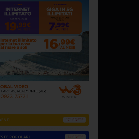
VENTI
174
ESTE POPOLARI
14