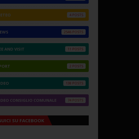
ETEO
4
EWS
2546
EE AND VISIT
11
PORT
2
IDEO
138
IDEO CONSIGLIO COMUNALE
74
GUICI SU FACEBOOK