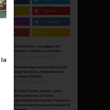
Coronavirus: messaggio del
Sindaco Zambito ai cittadini
Domenica, Novembre 22, 2020
 la
Stefano Bissi entra nella Strada
degli Scrittori, celebrazione a
Siculiana (VIDEO)
Giovedì, Luglio 30, 2026
Il vento ferma i fuochi, ma la
devozione non si ferma:
spettacolo pirotecnico rinviato a
domani durante la processione al
“Passo”