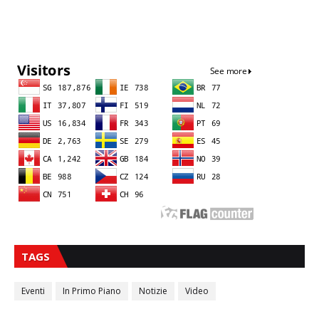
Sna
TAGS
Eventi
In Primo Piano
Notizie
Video