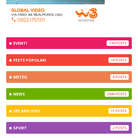
EVENTI
174
FESTE POPOLARI
14
METEO
4
NEWS
2546
SEE AND VISIT
11
SPORT
2