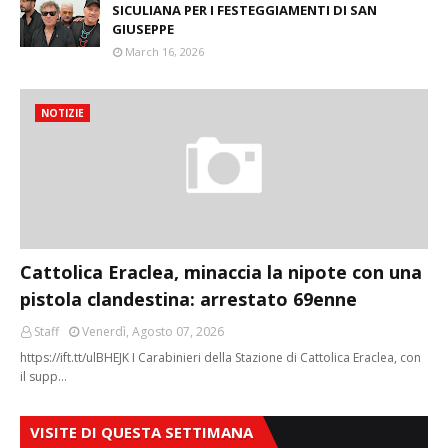
SICULIANA PER I FESTEGGIAMENTI DI SAN
GIUSEPPE
March 16, 2026
NOTIZIE
Cattolica Eraclea, minaccia la nipote con una
pistola clandestina: arrestato 69enne
Staff
Venerdì, Agosto 07, 2026
https://ift.tt/ulBHEJK I Carabinieri della Stazione di Cattolica Eraclea, con
il supp…
VISITE DI QUESTA SETTIMANA