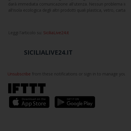
darà immediata comunicazione all'utenza. Nessun problema inve
all'isola ecologica degli altri prodotti quali plastica, vetro, carta e
Leggi l'articolo su:
SiciliaLive24.it
SICILIALIVE24.IT
Unsubscribe
from these notifications or sign in to manage your
E