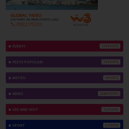
EVENTI
174
FESTE POPOLARI
14
METEO
4
NEWS
2544
SEE AND VISIT
11
SPORT
2