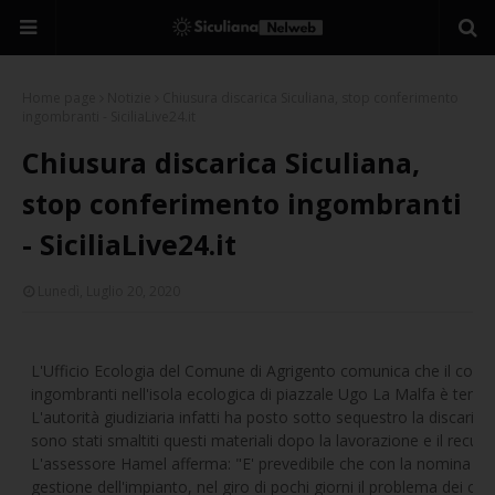
Home page
Notizie
Chiusura discarica Siculiana, stop conferimento
ingombranti - SiciliaLive24.it
Chiusura discarica Siculiana,
stop conferimento ingombranti
- SiciliaLive24.it
Lunedì, Luglio 20, 2020
L'Ufficio Ecologia del Comune di Agrigento comunica che il confe
ingombranti nell'isola ecologica di piazzale Ugo La Malfa è te
L'autorità giudiziaria infatti ha posto sotto sequestro la discarica
sono stati smaltiti questi materiali dopo la lavorazione e il recupero 
L'assessore Hamel afferma: "E' prevedibile che con la nomina de
gestione dell'impianto, nel giro di pochi giorni il problema dei con