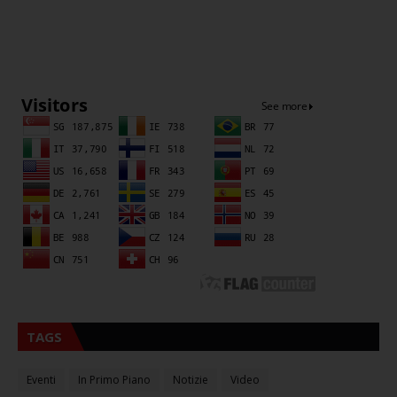
Sna
TAGS
Eventi
In Primo Piano
Notizie
Video