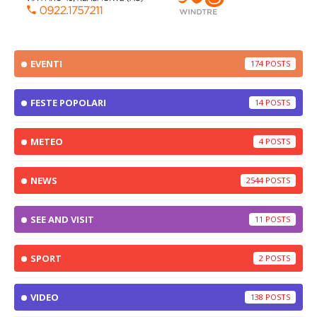
EVENTI
174
FESTE POPOLARI
14
METEO
4
NEWS
2544
SEE AND VISIT
11
SPORT
2
VIDEO
138