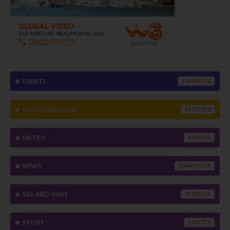
EVENTI
174
FESTE POPOLARI
14
METEO
4
NEWS
2544
SEE AND VISIT
11
SPORT
2