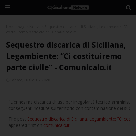
Home page
Notizie
Sequestro discarica di Siciliana, Legambiente: ”Ci
costituiremo parte civile” - Comunicalo.it
Sequestro discarica di Siciliana,
Legambiente: ”Ci costituiremo
parte civile” - Comunicalo.it
Sabato, Luglio 18, 2020
"L'ennesima discarica chiusa per irregolarità tecnico-amministrati
conseguenti ricadute sul territorio con contaminazione del suolo
The post
Sequestro discarica di Siciliana, Legambiente: "Ci costit
appeared first on
comunicalo.it
.