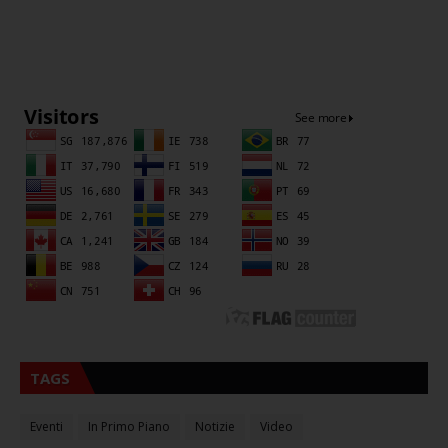
Sna
TAGS
Eventi
In Primo Piano
Notizie
Video