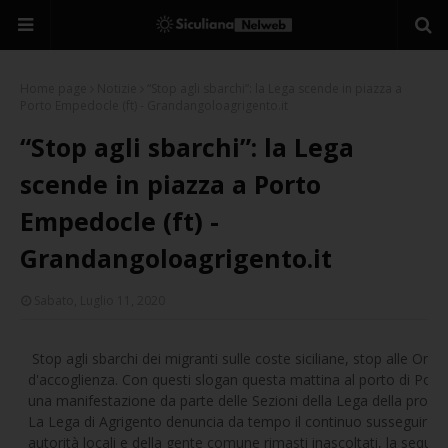
Home page
Notizie
“Stop agli sbarchi”: la Lega scende in piazza a
Porto Empedocle (ft) - Grandangoloagrigento.it
“Stop agli sbarchi”: la Lega
scende in piazza a Porto
Empedocle (ft) -
Grandangoloagrigento.it
Sabato, Luglio 11, 2020
Stop agli sbarchi dei migranti sulle coste siciliane, stop alle Ong,
d'accoglienza. Con questi slogan questa mattina al porto di Port
una manifestazione da parte delle Sezioni della Lega della provinc
La Lega di Agrigento denuncia da tempo il continuo susseguirsi di
autorità locali e della gente comune rimasti inascoltati, la sequel