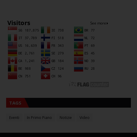
Sna
TAGS
Eventi
In Primo Piano
Notizie
Video