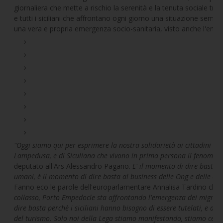
giornaliera che mette a rischio la serenità e la tenuta sociale tr
e tutti i siciliani che affrontano ogni giorno una situazione semp
una vera e propria emergenza socio-sanitaria, visto anche l'emer
"Oggi siamo qui per esprimere la nostra solidarietà ai cittadini di
Lampedusa, e di Siculiana che vivono in prima persona il fenomen
deputato all'Ars Alessandro Pagano.
E' il momento di dire basta al
umani, è il momento di dire basta al business delle Ong e delle coo
Fanno eco le parole dell'europarlamentare Annalisa Tardino che
collasso, Porto Empedocle sta affrontando l'emergenza dei migrant
dire basta perchè i siciliani hanno bisogno di essere tutelati, e ad o
del turismo. Solo noi della Lega stiamo manifestando, stiamo cerca