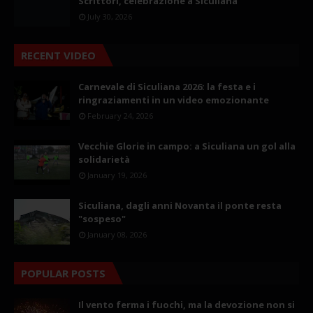
Scrittori, celebrazione a Siculiana
July 30, 2026
RECENT VIDEO
Carnevale di Siculiana 2026: la festa e i
ringraziamenti in un video emozionante
February 24, 2026
Vecchie Glorie in campo: a Siculiana un gol alla
solidarietà
January 19, 2026
Siculiana, dagli anni Novanta il ponte resta
"sospeso"
January 08, 2026
POPULAR POSTS
Il vento ferma i fuochi, ma la devozione non si