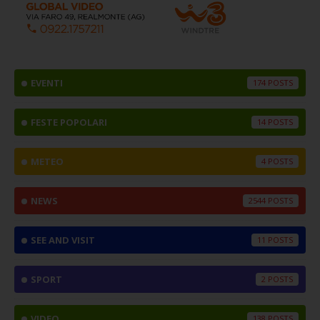
EVENTI
174
FESTE POPOLARI
14
METEO
4
NEWS
2544
SEE AND VISIT
11
SPORT
2
VIDEO
138