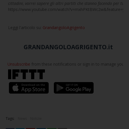
cittadini, vorrei sapere gli altri partiti che stanno facendo per tutel
https://www.youtube.com/watch?v=mxhPKtBWc2w&feature=you
Leggi l'articolo su:
GrandangoloAgrigento
GRANDANGOLOAGRIGENTO.it
Unsubscribe
from these notifications or sign in to manage your
E
Tags:
News
Notizie