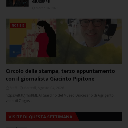
GIUSEPPE
March 16, 2026
NOTIZIE
Circolo della stampa, terzo appuntamento
con il giornalista Giacinto Pipitone
Staff
Martedì, Agosto 04, 2026
https://ift.tt/JrhoRML Al Giardino del Museo Diocesano di Agrigento,
venerdì 7 agos…
VISITE DI QUESTA SETTIMANA