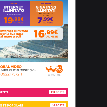
VENTI
174
ESTE POPOLARI
14