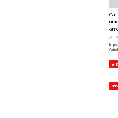
Cat
nip
arr
Staf
https:
Cattol
VI
IN