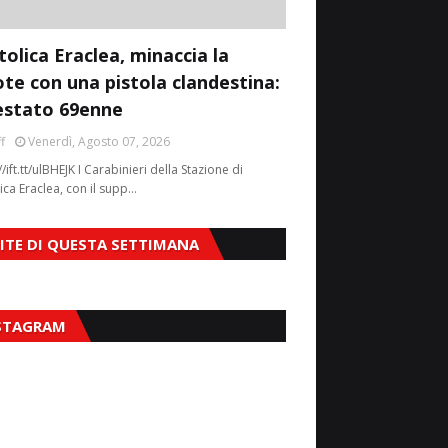
tolica Eraclea, minaccia la
ote con una pistola clandestina:
estato 69enne
f
Venerdì, Agosto 07, 2026
//ift.tt/ulBHEJK I Carabinieri della Stazione di
ica Eraclea, con il supp…
SITE DI QUESTA SETTIMANA
STAGRAM