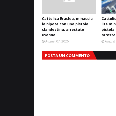
Cattolica Eraclea, minaccia
Cattoli
la nipote con una pistola
lite mi
clandestina: arrestato
pistola
69enne
arresta
August 07, 2026
August 
POSTA UN COMMENTO