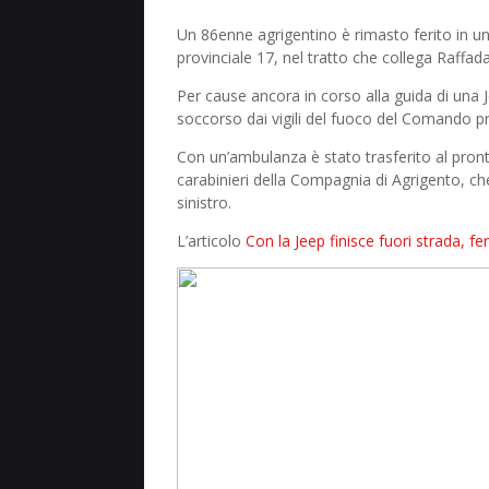
Un 86enne agrigentino è rimasto ferito in u
provinciale 17, nel tratto che collega Raffada
Per cause ancora in corso alla guida di una J
soccorso dai vigili del fuoco del Comando pr
Con un’ambulanza è stato trasferito al pront
carabinieri della Compagnia di Agrigento, che 
sinistro.
L’articolo
Con la Jeep finisce fuori strada, f