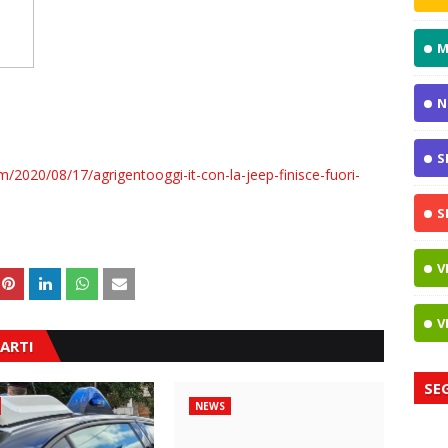
M
N
S
m/2020/08/17/agrigentooggi-it-con-la-jeep-finisce-fuori-
S
V
V
ARTI
SE
NEWS