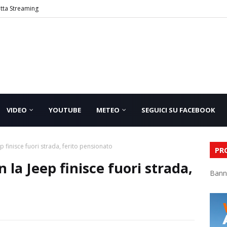
etta Streaming
VIDEO
YOUTUBE
METEO
SEGUICI SU FACEBOOK
p finisce fuori strada, ferito pensionato
PR
 la Jeep finisce fuori strada,
Bann