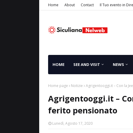
Home
About
Contact
Il Tuo evento in Dir
HOME
SEE AND VISIT
NEWS
Home page
Notizie
Agrigentooggi.it – Con la Jee
Agrigentooggi.it – Con
ferito pensionato
Lunedì, Agosto 17, 2020