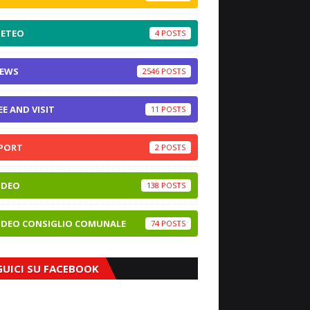
ETEO
4
EWS
2546
EE AND VISIT
11
PORT
2
IDEO
138
IDEO CONSIGLIO COMUNALE
74
GUICI SU FACEBOOK