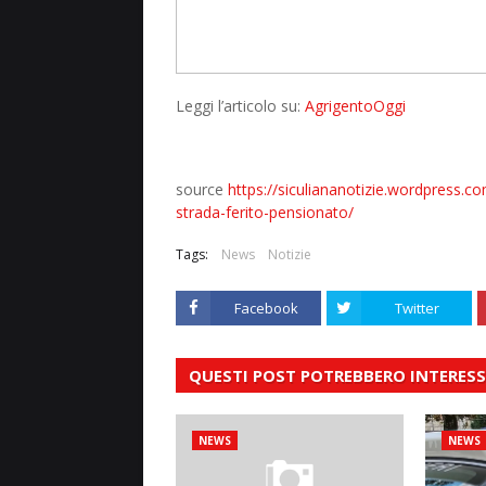
Leggi l’articolo su:
AgrigentoOggi
source
https://siculiananotizie.wordpress.co
strada-ferito-pensionato/
Tags:
News
Notizie
Facebook
Twitter
QUESTI POST POTREBBERO INTERESS
NEWS
NEWS