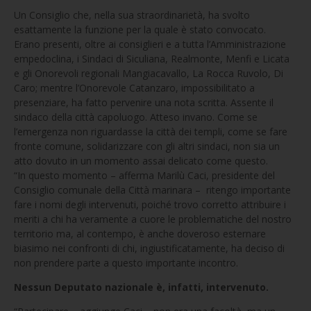
Un Consiglio che, nella sua straordinarietà, ha svolto
esattamente la funzione per la quale è stato convocato.
Erano presenti, oltre ai consiglieri e a tutta l’Amministrazione
empedoclina, i Sindaci di Siculiana, Realmonte, Menfi e Licata
e gli Onorevoli regionali Mangiacavallo, La Rocca Ruvolo, Di
Caro; mentre l’Onorevole Catanzaro, impossibilitato a
presenziare, ha fatto pervenire una nota scritta. Assente il
sindaco della città capoluogo. Atteso invano. Come se
l’emergenza non riguardasse la città dei templi, come se fare
fronte comune, solidarizzare con gli altri sindaci, non sia un
atto dovuto in un momento assai delicato come questo.
“In questo momento – afferma Marilù Caci, presidente del
Consiglio comunale della Città marinara – ritengo importante
fare i nomi degli intervenuti, poiché trovo corretto attribuire i
meriti a chi ha veramente a cuore le problematiche del nostro
territorio ma, al contempo, è anche doveroso esternare
biasimo nei confronti di chi, ingiustificatamente, ha deciso di
non prendere parte a questo importante incontro.
Nessun Deputato nazionale è, infatti, intervenuto.