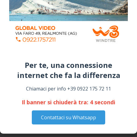
Coronavirus: messaggio del Sindaco Zambito
Per te, una connessione
ai cittadini
internet che fa la differenza​
Domenica, Novembre 22, 2020
Stefano Bissi entra nella Strada degli
Chiamaci per info +39 0922 175 72 11
Scrittori, celebrazione a Siculiana (VIDEO)
Giovedì, Luglio 30, 2026
Il banner si chiuderà tra:
3
secondi
La pandemia covid nella provincia agrigentina,
Contattaci su Whatsapp
i dati in dettaglio
Lunedì, Luglio 05, 2021