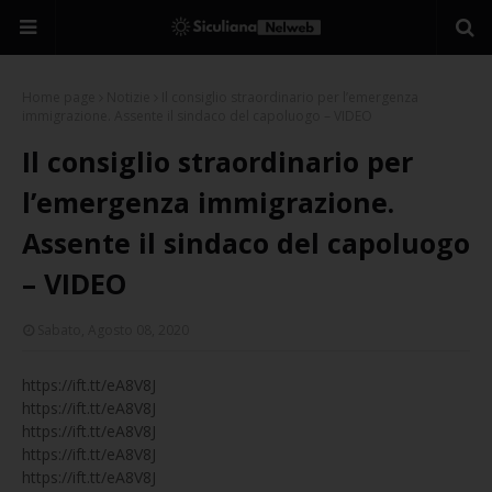
Home page
Notizie
Il consiglio straordinario per l’emergenza
immigrazione. Assente il sindaco del capoluogo – VIDEO
Il consiglio straordinario per
l’emergenza immigrazione.
Assente il sindaco del capoluogo
– VIDEO
Sabato, Agosto 08, 2020
https://ift.tt/eA8V8J
https://ift.tt/eA8V8J
https://ift.tt/eA8V8J
https://ift.tt/eA8V8J
https://ift.tt/eA8V8J