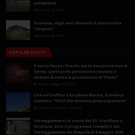
solidarietà
January 19, 2026
Siculiana, dagli anni Novanta il ponte resta
"sospeso"
January 08, 2026
POPULAR POSTS
Il vento ferma i fuochi, ma la devozione non si
ferma: spettacolo pirotecnico rinviato a
domani durante la processione al “Passo”
Sabato, Maggio 02, 2026
Lite nel traffico a Siculiana Marina, il sindaco
Zambito: “fatti che destano preoccupazione”
Domenica, Giugno 14, 2026
Festeggiamenti in onore del SS. Crocifisso a
Siculiana: ecco il programma completo dei
festeggiamenti da 29 aprile al 3 maggio 2026