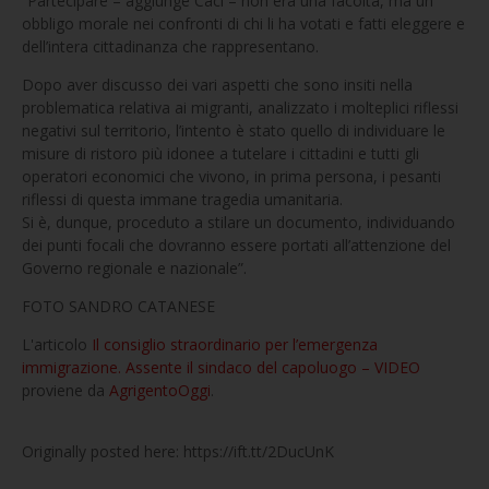
“Partecipare – aggiunge Caci – non era una facoltà, ma un
obbligo morale nei confronti di chi li ha votati e fatti eleggere e
dell’intera cittadinanza che rappresentano.
Dopo aver discusso dei vari aspetti che sono insiti nella
problematica relativa ai migranti, analizzato i molteplici riflessi
negativi sul territorio, l’intento è stato quello di individuare le
misure di ristoro più idonee a tutelare i cittadini e tutti gli
operatori economici che vivono, in prima persona, i pesanti
riflessi di questa immane tragedia umanitaria.
Si è, dunque, proceduto a stilare un documento, individuando
dei punti focali che dovranno essere portati all’attenzione del
Governo regionale e nazionale”.
FOTO SANDRO CATANESE
L'articolo
Il consiglio straordinario per l’emergenza
immigrazione. Assente il sindaco del capoluogo – VIDEO
proviene da
AgrigentoOggi
.
Originally posted here: https://ift.tt/2DucUnK