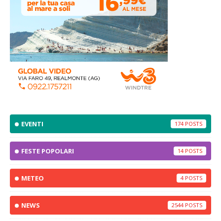
EVENTI
174
FESTE POPOLARI
14
METEO
4
NEWS
2544