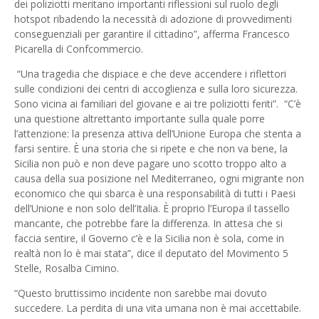
dei poliziotti meritano importanti riflessioni sul ruolo degli
hotspot ribadendo la necessità di adozione di provvedimenti
conseguenziali per garantire il cittadino”, afferma Francesco
Picarella di Confcommercio.
“Una tragedia che dispiace e che deve accendere i riflettori
sulle condizioni dei centri di accoglienza e sulla loro sicurezza.
Sono vicina ai familiari del giovane e ai tre poliziotti feriti”. “C’è
una questione altrettanto importante sulla quale porre
l’attenzione: la presenza attiva dell’Unione Europa che stenta a
farsi sentire. È una storia che si ripete e che non va bene, la
Sicilia non può e non deve pagare uno scotto troppo alto a
causa della sua posizione nel Mediterraneo, ogni migrante non
economico che qui sbarca è una responsabilità di tutti i Paesi
dell’Unione e non solo dell’Italia. È proprio l’Europa il tassello
mancante, che potrebbe fare la differenza. In attesa che si
faccia sentire, il Governo c’è e la Sicilia non è sola, come in
realtà non lo è mai stata”, dice il deputato del Movimento 5
Stelle, Rosalba Cimino.
“Questo bruttissimo incidente non sarebbe mai dovuto
succedere. La perdita di una vita umana non è mai accettabile.