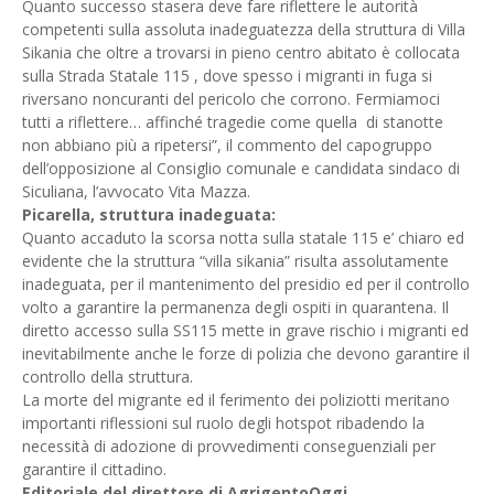
Quanto successo stasera deve fare riflettere le autorità
competenti sulla assoluta inadeguatezza della struttura di Villa
Sikania che oltre a trovarsi in pieno centro abitato è collocata
sulla Strada Statale 115 , dove spesso i migranti in fuga si
riversano noncuranti del pericolo che corrono. Fermiamoci
tutti a riflettere… affinché tragedie come quella di stanotte
non abbiano più a ripetersi”, il commento del capogruppo
dell’opposizione al Consiglio comunale e candidata sindaco di
Siculiana, l’avvocato Vita Mazza.
Picarella, struttura inadeguata:
Quanto accaduto la scorsa notta sulla statale 115 e’ chiaro ed
evidente che la struttura “villa sikania” risulta assolutamente
inadeguata, per il mantenimento del presidio ed per il controllo
volto a garantire la permanenza degli ospiti in quarantena. Il
diretto accesso sulla SS115 mette in grave rischio i migranti ed
inevitabilmente anche le forze di polizia che devono garantire il
controllo della struttura.
La morte del migrante ed il ferimento dei poliziotti meritano
importanti riflessioni sul ruolo degli hotspot ribadendo la
necessità di adozione di provvedimenti conseguenziali per
garantire il cittadino.
Editoriale del direttore di AgrigentoOggi.