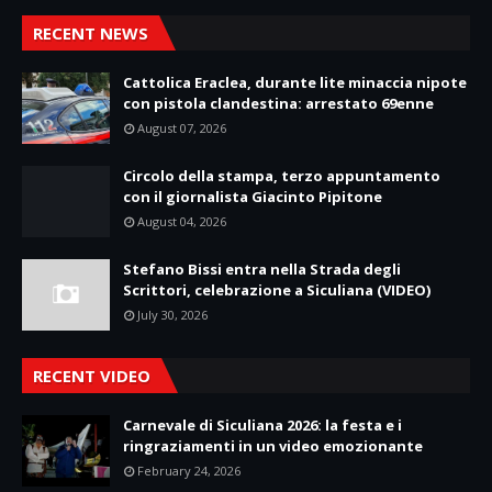
RECENT NEWS
Cattolica Eraclea, durante lite minaccia nipote
con pistola clandestina: arrestato 69enne
August 07, 2026
Circolo della stampa, terzo appuntamento
con il giornalista Giacinto Pipitone
August 04, 2026
Stefano Bissi entra nella Strada degli
Scrittori, celebrazione a Siculiana (VIDEO)
July 30, 2026
RECENT VIDEO
Carnevale di Siculiana 2026: la festa e i
ringraziamenti in un video emozionante
February 24, 2026