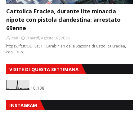
Cattolica Eraclea, durante lite minaccia
nipote con pistola clandestina: arrestato
69enne
Staff
Venerdì, Agosto 07, 2026
https://ift.tt/ODFLe5T I Carabinieri della Stazione di Cattolica Eraclea,
con il sup…
VISITE DI QUESTA SETTIMANA
10,108
INSTAGRAM