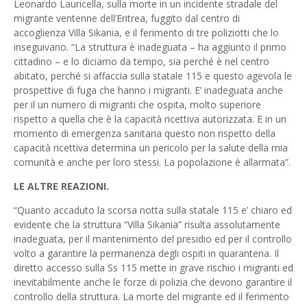
Leonardo Lauricella, sulla morte in un incidente stradale del
migrante ventenne dell’Eritrea, fuggito dal centro di
accoglienza Villa Sikania, e il ferimento di tre poliziotti che lo
inseguivano. “La struttura è inadeguata – ha aggiunto il primo
cittadino – e lo diciamo da tempo, sia perché è nel centro
abitato, perché si affaccia sulla statale 115 e questo agevola le
prospettive di fuga che hanno i migranti. E’ inadeguata anche
per il un numero di migranti che ospita, molto superiore
rispetto a quella che è la capacità ricettiva autorizzata. E in un
momento di emergenza sanitaria questo non rispetto della
capacità ricettiva determina un pericolo per la salute della mia
comunità e anche per loro stessi. La popolazione è allarmata”.
LE ALTRE REAZIONI.
“Quanto accaduto la scorsa notta sulla statale 115 e’ chiaro ed
evidente che la struttura “Villa Sikania” risulta assolutamente
inadeguata, per il mantenimento del presidio ed per il controllo
volto a garantire la permanenza degli ospiti in quarantena. Il
diretto accesso sulla Ss 115 mette in grave rischio i migranti ed
inevitabilmente anche le forze di polizia che devono garantire il
controllo della struttura. La morte del migrante ed il ferimento