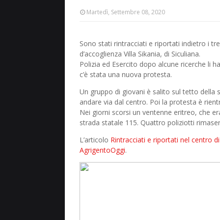
Martedì, Settembre 08, 2020
Sono stati rintracciati e riportati indietro i t
d’accoglienza Villa Sikania, di Siculiana.
Polizia ed Esercito dopo alcune ricerche li ha
c’è stata una nuova protesta.
Un gruppo di giovani è salito sul tetto della
andare via dal centro. Poi la protesta è rient
Nei giorni scorsi un ventenne eritreo, che era
strada statale 115. Quattro poliziotti rimasero
L’articolo
Rintracciati e riportati nel centro d
AgrigentoOggi
.