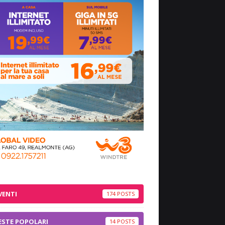
VENTI
174
ESTE POPOLARI
14