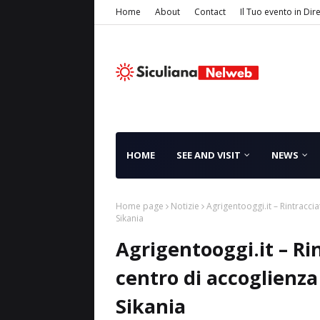
Home
About
Contact
Il Tuo evento in Dir
HOME
SEE AND VISIT
NEWS
Home page
Notizie
Agrigentooggi.it – Rintracciat
Sikania
Agrigentooggi.it – Rin
centro di accoglienza 
Sikania