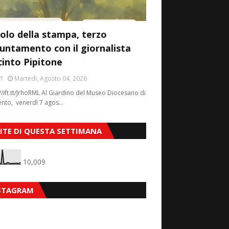
colo della stampa, terzo
untamento con il giornalista
cinto Pipitone
f
Martedì, Agosto 04, 2026
//ift.tt/JrhoRML Al Giardino del Museo Diocesano di
ento, venerdì 7 agos…
SITE DI QUESTA SETTIMANA
10,009
STAGRAM