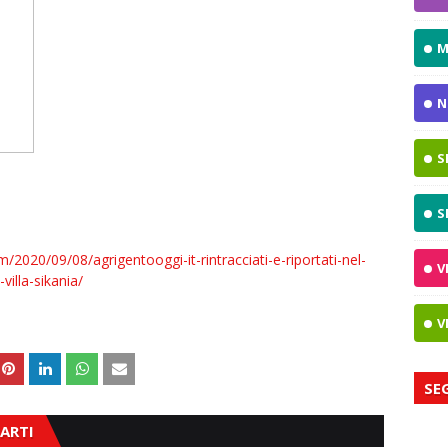
M
N
S
S
m/2020/09/08/agrigentooggi-it-rintracciati-e-riportati-nel-
V
villa-sikania/
V
SE
ARTI