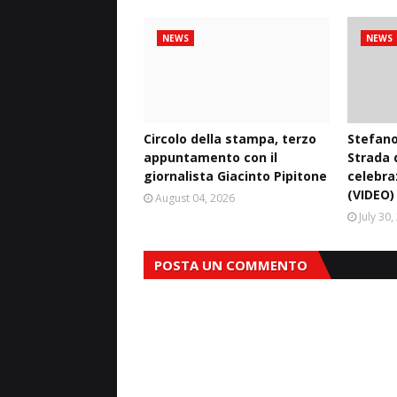
NEWS
NEWS
Circolo della stampa, terzo
Stefano
appuntamento con il
Strada d
giornalista Giacinto Pipitone
celebra
(VIDEO)
August 04, 2026
July 30
POSTA UN COMMENTO