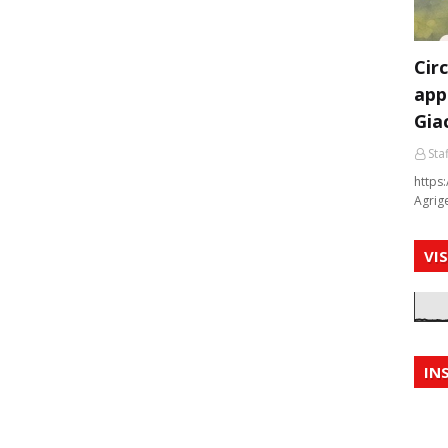
Cir
app
Gia
Staf
https:
Agrig
VI
IN