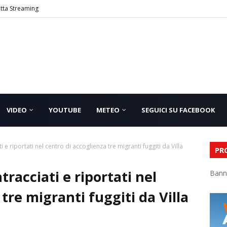
etta Streaming
VIDEO
YOUTUBE
METEO
SEGUICI SU FACEBOOK
i e riportati nel centro di accoglienza tre migranti fuggiti da Villa
PR
tracciati e riportati nel
Bann
tre migranti fuggiti da Villa