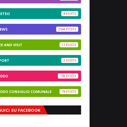
ETEO
4
EWS
2544
EE AND VISIT
11
PORT
2
IDEO
138
IDEO CONSIGLIO COMUNALE
74
GUICI SU FACEBOOK