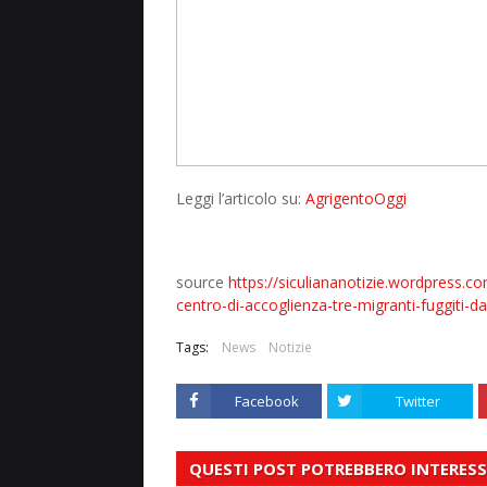
Leggi l’articolo su:
AgrigentoOggi
source
https://siculiananotizie.wordpress.co
centro-di-accoglienza-tre-migranti-fuggiti-da-
Tags:
News
Notizie
Facebook
Twitter
QUESTI POST POTREBBERO INTERESS