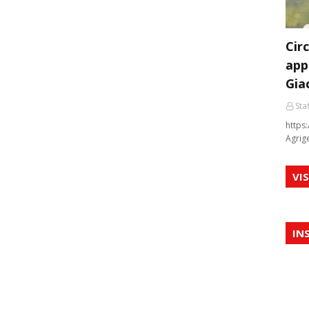
Cir
app
Gia
Staf
https:
Agrig
VI
IN