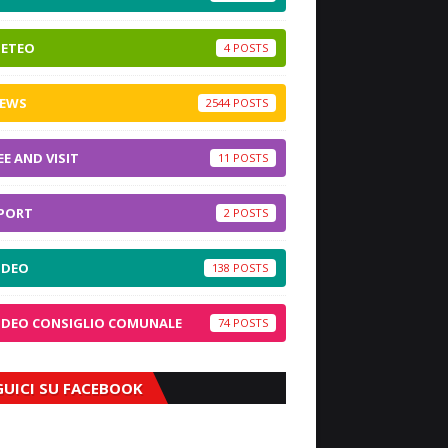
ETEO
4
EWS
2544
EE AND VISIT
11
PORT
2
IDEO
138
IDEO CONSIGLIO COMUNALE
74
GUICI SU FACEBOOK