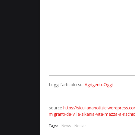
Leggi l’articolo su:
AgrigentoOggi
source
https://siculiananotizie.wordpress.c
migranti-da-villa-sikania-vita-mazza-a-rischi
Tags:
News
Notizie