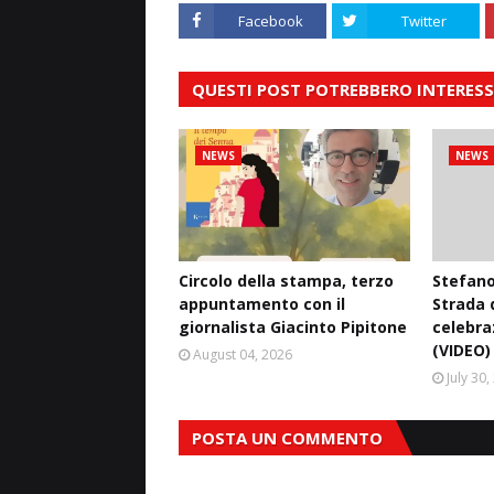
Facebook
Twitter
QUESTI POST POTREBBERO INTERESS
NEWS
NEWS
Circolo della stampa, terzo
Stefano
appuntamento con il
Strada d
giornalista Giacinto Pipitone
celebra
(VIDEO)
August 04, 2026
July 30
POSTA UN COMMENTO