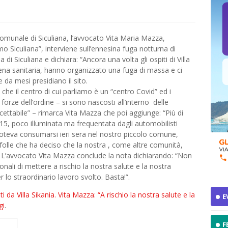
comunale di Siculiana, l’avvocato Vita Maria Mazza,
mo Siculiana”, interviene sull’ennesina fuga notturna di
 di Siculiana e dichiara: “Ancora una volta gli ospiti di Villa
ntena sanitaria, hanno organizzato una fuga di massa e ci
e da mesi presidiano il sito.
che il centro di cui parliamo è un “centro Covid” ed i
forze dell’ordine – si sono nascosti all’interno delle
cettabile” – rimarca Vita Mazza che poi aggiunge: “Più di
115, poco illuminata ma frequentata dagli automobilisti
poteva consumarsi ieri sera nel nostro piccolo comune,
folle che ha deciso che la nostra , come altre comunità,
. L’avvocato Vita Mazza conclude la nota dichiarando: “Non
onali di mettere a rischio la nostra salute e la nostra
r lo straordinario lavoro svolto. Basta!”.
 da Villa Sikania. Vita Mazza: “A rischio la nostra salute e la
E
gi
.
F