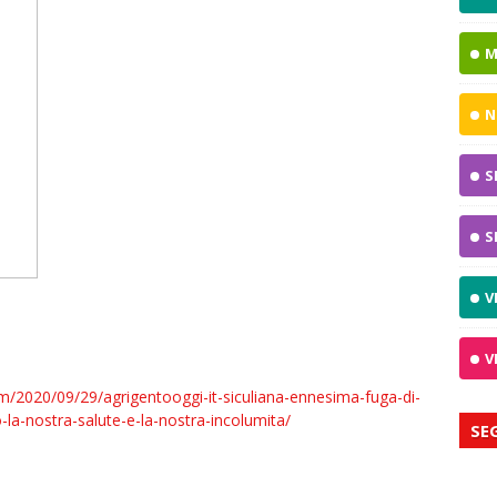
M
N
S
S
V
V
om/2020/09/29/agrigentooggi-it-siculiana-ennesima-fuga-di-
o-la-nostra-salute-e-la-nostra-incolumita/
SE