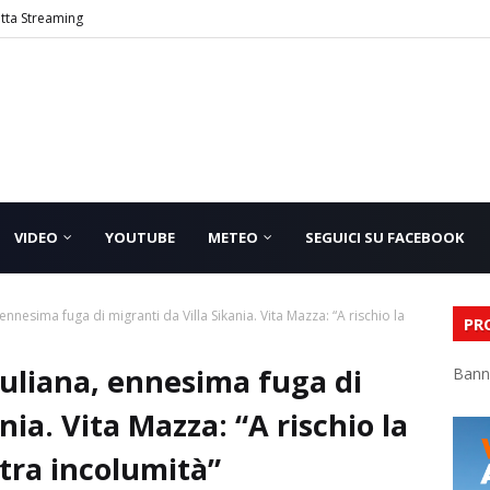
etta Streaming
VIDEO
YOUTUBE
METEO
SEGUICI SU FACEBOOK
 ennesima fuga di migranti da Villa Sikania. Vita Mazza: “A rischio la
PR
culiana, ennesima fuga di
Bann
nia. Vita Mazza: “A rischio la
stra incolumità”