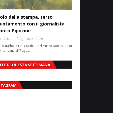
colo della stampa, terzo
untamento con il giornalista
cinto Pipitone
f
Martedì, Agosto 04, 2026
//ift.tt/JrhoRML Al Giardino del Museo Diocesano di
ento, venerdì 7 agos…
SITE DI QUESTA SETTIMANA
STAGRAM