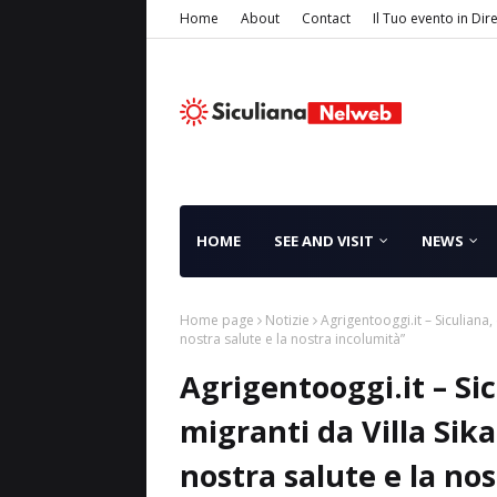
Home
About
Contact
Il Tuo evento in Dir
HOME
SEE AND VISIT
NEWS
Home page
Notizie
Agrigentooggi.it – Siculiana,
nostra salute e la nostra incolumità”
Agrigentooggi.it – Si
migranti da Villa Sika
nostra salute e la no