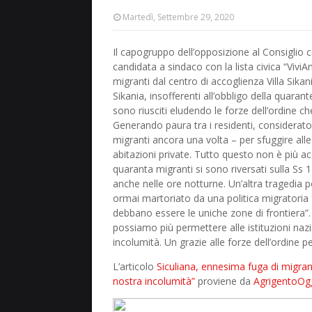
Martedì, Settembre 29, 2020
Il capogruppo dell’opposizione al Consiglio 
candidata a sindaco con la lista civica “ViviA
migranti dal centro di accoglienza Villa Sikania
Sikania, insofferenti all’obbligo della quara
sono riusciti eludendo le forze dell’ordine ch
Generando paura tra i residenti, considerato 
migranti ancora una volta – per sfuggire alle 
abitazioni private. Tutto questo non è più ac
quaranta migranti si sono riversati sulla Ss 
anche nelle ore notturne. Un’altra tragedia 
ormai martoriato da una politica migratoria 
debbano essere le uniche zone di frontiera”
possiamo più permettere alle istituzioni nazi
incolumità. Un grazie alle forze dell’ordine pe
L’articolo
Siculiana, ennesima fuga di migranti
nostra incolumità”
proviene da
AgrigentoOg