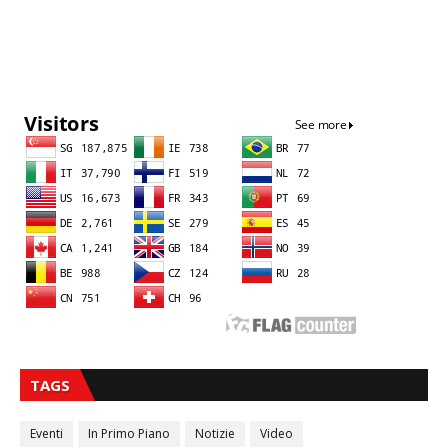
Sna
TAGS
Eventi
In Primo Piano
Notizie
Video