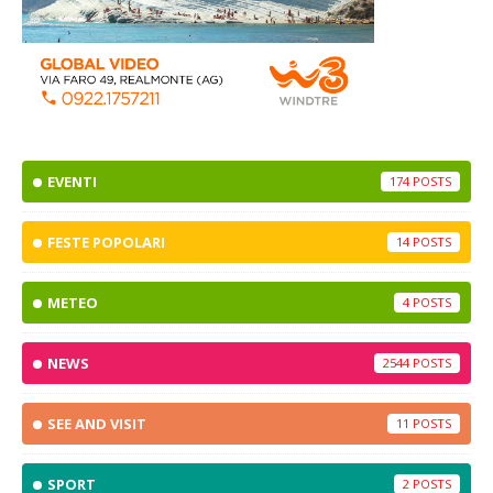
EVENTI
174
FESTE POPOLARI
14
METEO
4
NEWS
2544
SEE AND VISIT
11
SPORT
2