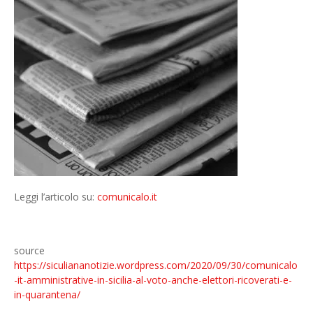
Leggi l’articolo su:
comunicalo.it
source
https://siculiananotizie.wordpress.com/2020/09/30/comunicalo
-it-amministrative-in-sicilia-al-voto-anche-elettori-ricoverati-e-
in-quarantena/