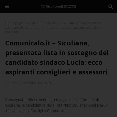
Home page
Notizie
Comunicalo.it – Siculiana, presentata lista in
sostegno del candidato sindaco Lucia: ecco aspiranti consiglieri e
assessori
Comunicalo.it – Siculiana,
presentata lista in sostegno del
candidato sindaco Lucia: ecco
aspiranti consiglieri e assessori
Martedì, Settembre 08, 2020
Consegnate ufficialmente stamani, presso il Comune di
Siculiana, le candidature della lista “Ricostruiamo Siculiana”. I
12 candidati al Consiglio Comunale