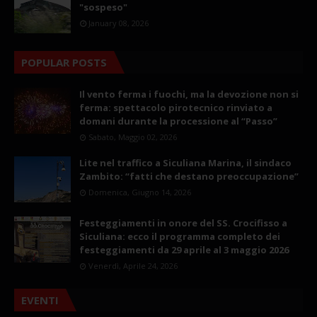
"sospeso"
January 08, 2026
POPULAR POSTS
Il vento ferma i fuochi, ma la devozione non si
ferma: spettacolo pirotecnico rinviato a
domani durante la processione al “Passo”
Sabato, Maggio 02, 2026
Lite nel traffico a Siculiana Marina, il sindaco
Zambito: “fatti che destano preoccupazione”
Domenica, Giugno 14, 2026
Festeggiamenti in onore del SS. Crocifisso a
Siculiana: ecco il programma completo dei
festeggiamenti da 29 aprile al 3 maggio 2026
Venerdì, Aprile 24, 2026
EVENTI