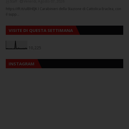
Staff
Venerdì, Agosto 07, 2026
https://ift.tt/ulBHEJK I Carabinieri della Stazione di Cattolica Eraclea, con
il supp…
VISITE DI QUESTA SETTIMANA
10,225
INSTAGRAM