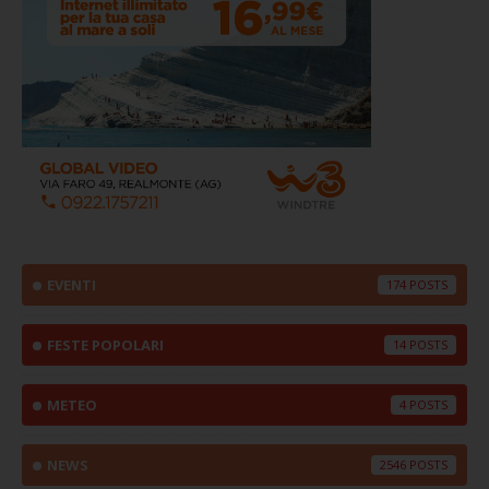
EVENTI
174
FESTE POPOLARI
14
METEO
4
NEWS
2546