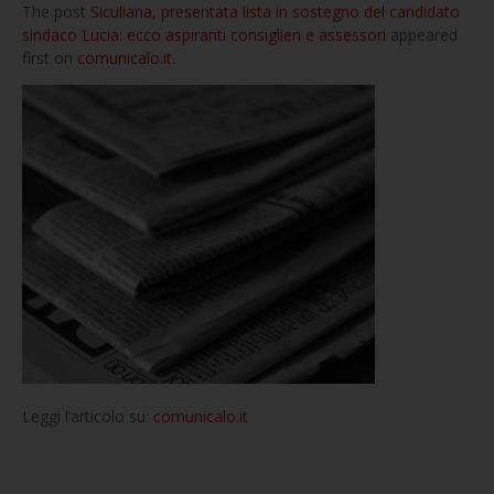
The post
Siculiana, presentata lista in sostegno del candidato
sindaco Lucia: ecco aspiranti consiglieri e assessori
appeared
first on
comunicalo.it
.
Leggi l’articolo su:
comunicalo.it