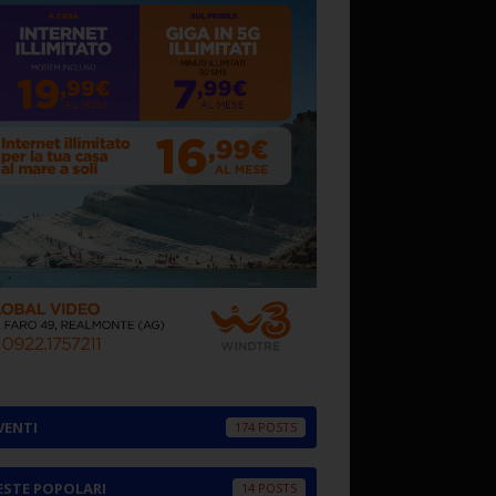
VENTI
174
ESTE POPOLARI
14