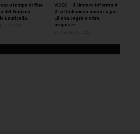
nza stampa di fine
VIDEO | Il Sindaco Informa #
 del Sindaco
2: cittadinanza onoraria per
o Lauricella.
Liliana Segre e altre
proposte
ber 29, 2020
February 13, 2020