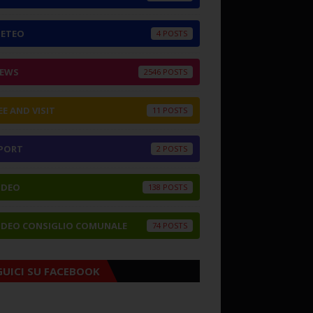
ETEO
4
EWS
2546
EE AND VISIT
11
PORT
2
IDEO
138
IDEO CONSIGLIO COMUNALE
74
GUICI SU FACEBOOK