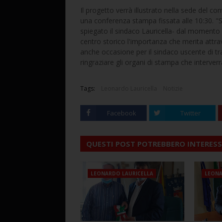
Il progetto verrà illustrato nella sede del c
una conferenza stampa fissata alle 10:30. "S
spiegato il sindaco Lauricella- dal momento
centro storico l'importanza che merita attr
anche occasione per il sindaco uscente di trac
ringraziare gli organi di stampa che interver
Tags:
Leonardo Lauricella
Notizie
Facebook
Twitter
QUESTI POST POTREBBERO INTERESS
LEONARDO LAURICELLA
LEONA