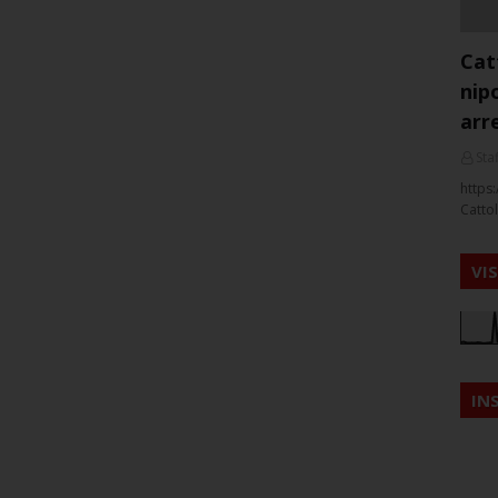
Cat
nip
arr
Staf
https:
Cattol
VI
IN