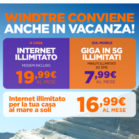
IS
AL