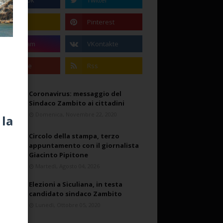
Coronavirus: messaggio del
Sindaco Zambito ai cittadini
Domenica, Novembre 22, 2020
 la
Circolo della stampa, terzo
appuntamento con il giornalista
Giacinto Pipitone
Martedì, Agosto 04, 2026
Elezioni a Siculiana, in testa
candidato sindaco Zambito
Lunedì, Ottobre 05, 2020