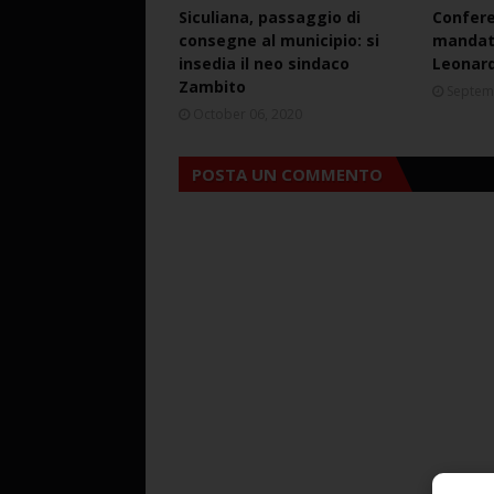
Siculiana, passaggio di
Confere
consegne al municipio: si
mandato
insedia il neo sindaco
Leonard
Zambito
Septem
October 06, 2020
POSTA UN COMMENTO