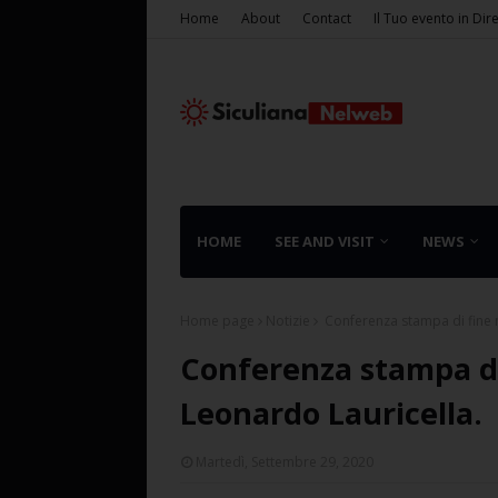
Home
About
Contact
Il Tuo evento in Dir
HOME
SEE AND VISIT
NEWS
Home page
Notizie
Conferenza stampa di fine 
Conferenza stampa di
Leonardo Lauricella.
Martedì, Settembre 29, 2020