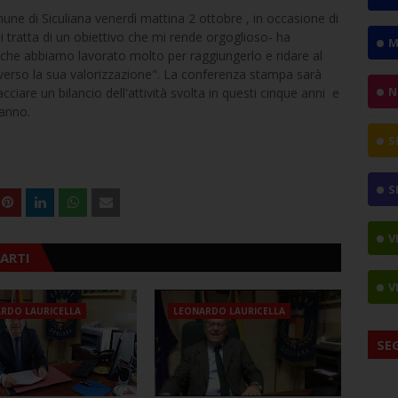
omune di Siculiana venerdì mattina 2 ottobre , in occasione di
i tratta di un obiettivo che mi rende orgoglioso- ha
M
 che abbiamo lavorato molto per raggiungerlo e ridare al
averso la sua valorizzazione". La conferenza stampa sarà
N
ciare un bilancio dell'attività svolta in questi cinque anni e
ranno.
S
S
V
ARTI
V
RDO LAURICELLA
LEONARDO LAURICELLA
SE