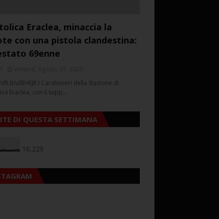
tolica Eraclea, minaccia la
ote con una pistola clandestina:
estato 69enne
f
Venerdì, Agosto 07, 2026
//ift.tt/ulBHEJK I Carabinieri della Stazione di
ica Eraclea, con il supp…
SITE DI QUESTA SETTIMANA
10,229
STAGRAM