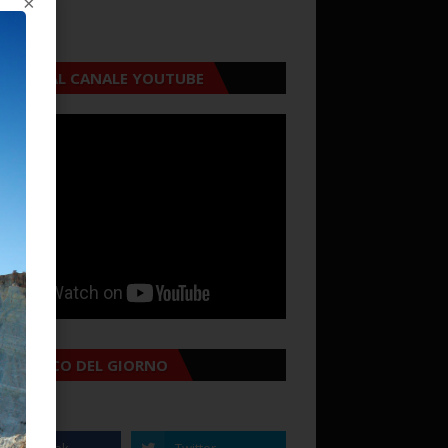
×
CRIVITI AL CANALE YOUTUBE
MANACCO DEL GIORNO