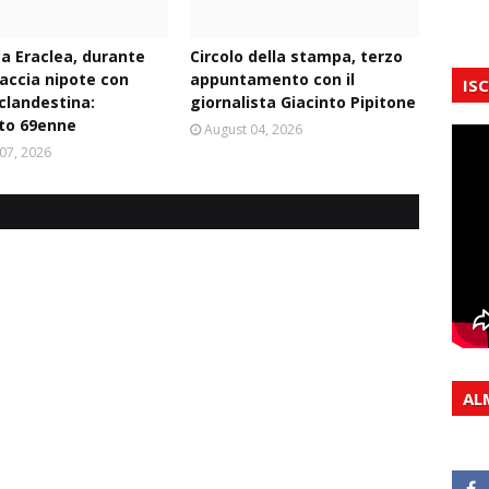
ca Eraclea, durante
Circolo della stampa, terzo
naccia nipote con
appuntamento con il
IS
 clandestina:
giornalista Giacinto Pipitone
to 69enne
August 04, 2026
07, 2026
AL