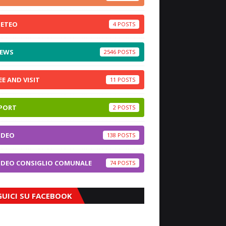
ETEO
4
EWS
2546
EE AND VISIT
11
PORT
2
IDEO
138
IDEO CONSIGLIO COMUNALE
74
GUICI SU FACEBOOK