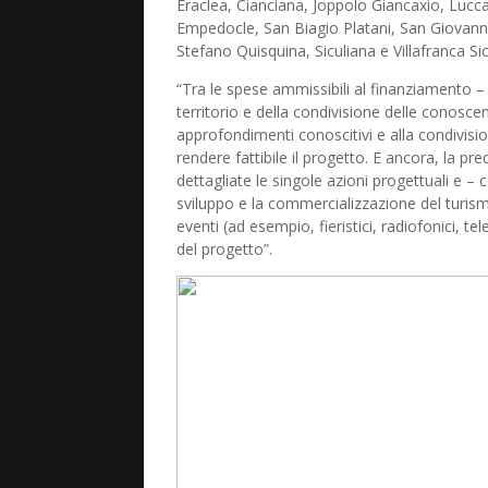
Eraclea, Cianciana, Joppolo Giancaxio, Lucca
Empedocle, San Biagio Platani, San Giovann
Stefano Quisquina, Siculiana e Villafranca Sic
“Tra le spese ammissibili al finanziamento –
territorio e della condivisione delle conoscen
approfondimenti conoscitivi e alla condivisi
rendere fattibile il progetto. E ancora, la p
dettagliate le singole azioni progettuali e – 
sviluppo e la commercializzazione del turism
eventi (ad esempio, fieristici, radiofonici, tel
del progetto”.