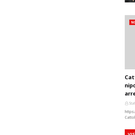
NO
Cat
nip
arr
Staf
https:
Cattol
VI