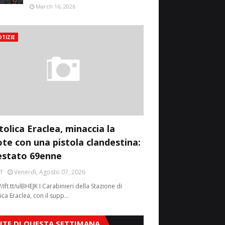
March 16, 2026
TIZIE
tolica Eraclea, minaccia la
ote con una pistola clandestina:
estato 69enne
f
Venerdì, Agosto 07, 2026
//ift.tt/ulBHEJK I Carabinieri della Stazione di
ica Eraclea, con il supp…
SITE DI QUESTA SETTIMANA