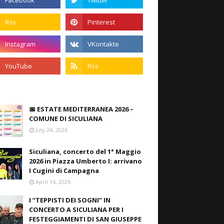
📅 ESTATE MEDITERRANEA 2026 –
COMUNE DI SICULIANA
July 24, 2026
Siculiana, concerto del 1° Maggio
2026 in Piazza Umberto I: arrivano
I Cugini di Campagna
April 14, 2026
I “TEPPISTI DEI SOGNI” IN
CONCERTO A SICULIANA PER I
FESTEGGIAMENTI DI SAN GIUSEPPE