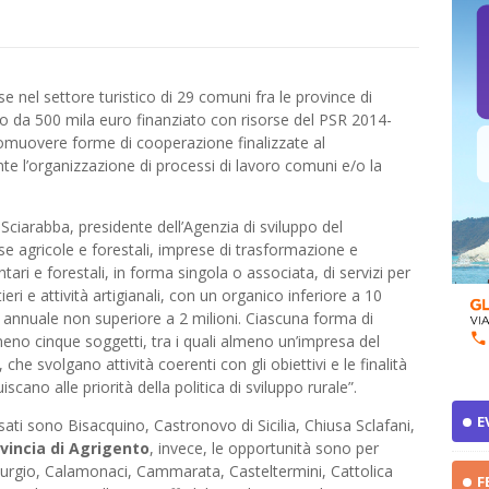
e nel settore turistico di 29 comuni fra le province di
 da 500 mila euro finanziato con risorse del PSR 2014-
promuovere forme di cooperazione finalizzate al
e l’organizzazione di processi di lavoro comuni e/o la
 Sciarabba, presidente dell’Agenzia di sviluppo del
e agricole e forestali, imprese di trasformazione e
ri e forestali, in forma singola o associata, di servizi per
eri e attività artigianali, con un organico inferiore a 10
o annuale non superiore a 2 milioni. Ciascuna forma di
eno cinque soggetti, tra i quali almeno un’impresa del
che svolgano attività coerenti con gli obiettivi e le finalità
cano alle priorità della politica di sviluppo rurale”.
E
sati sono Bisacquino, Castronovo di Sicilia, Chiusa Sclafani,
vincia di Agrigento
, invece, le opportunità sono per
Burgio, Calamonaci, Cammarata, Casteltermini, Cattolica
F