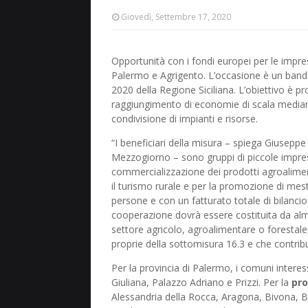
Giovedì, Settembre 17, 2020
Opportunità con i fondi europei per le impres
Palermo e Agrigento. L’occasione è un bando
2020 della Regione Siciliana. L’obiettivo è 
raggiungimento di economie di scala mediant
condivisione di impianti e risorse.
“I beneficiari della misura – spiega Giuseppe
Mezzogiorno – sono gruppi di piccole impres
commercializzazione dei prodotti agroalimenta
il turismo rurale e per la promozione di mesti
persone e con un fatturato totale di bilanci
cooperazione dovrà essere costituita da alm
settore agricolo, agroalimentare o forestale, 
proprie della sottomisura 16.3 e che contribuis
Per la provincia di Palermo, i comuni interes
Giuliana, Palazzo Adriano e Prizzi. Per la
pro
Alessandria della Rocca, Aragona, Bivona, 