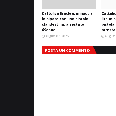
Cattolica Eraclea, minaccia
Cattoli
la nipote con una pistola
lite mi
clandestina: arrestato
pistola
69enne
arresta
August 07, 2026
August 
POSTA UN COMMENTO