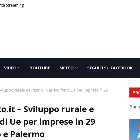
etta Streaming
VIDEO
YOUTUBE
METEO
SEGUICI SU FACEBOOK
iluppo rurale e turismo, in arrivo fondi Ue per imprese in 29
PR
.it – Sviluppo rurale e
Bann
ndi Ue per imprese in 29
 e Palermo