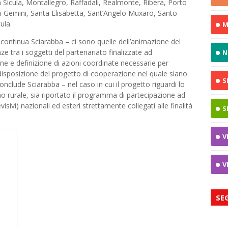
 Sicula, Montallegro, Raffadali, Realmonte, Ribera, Porto
i Gemini, Santa Elisabetta, Sant’Angelo Muxaro, Santo
ula.
M
 continua Sciarabba – ci sono quelle dell’animazione del
ze tra i soggetti del partenariato finalizzate ad
N
one e definizione di azioni coordinate necessarie per
redisposizione del progetto di cooperazione nel quale siano
S
conclude Sciarabba – nel caso in cui il progetto riguardi lo
o rurale, sia riportato il programma di partecipazione ad
evisivi) nazionali ed esteri strettamente collegati alle finalità
S
V
V
SE