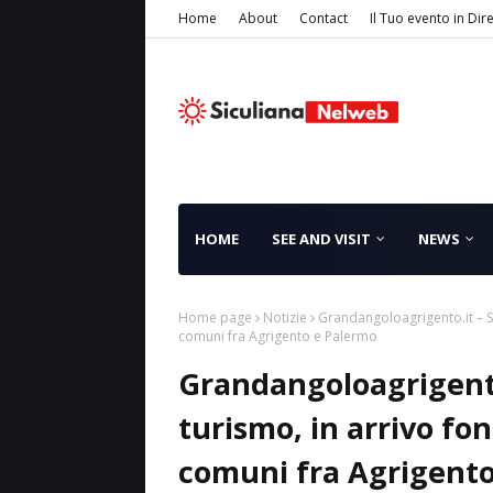
Home
About
Contact
Il Tuo evento in Dir
HOME
SEE AND VISIT
NEWS
Home page
Notizie
Grandangoloagrigento.it – Sv
comuni fra Agrigento e Palermo
Grandangoloagrigento
turismo, in arrivo fo
comuni fra Agrigento