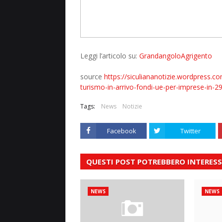
Leggi l’articolo su:
GrandangoloAgrigento
source
https://siculiananotizie.wordpress.c
turismo-in-arrivo-fondi-ue-per-imprese-in-
Tags:
News
Notizie
Facebook
Twitter
QUESTI POST POTREBBERO INTERESS
NEWS
NEWS