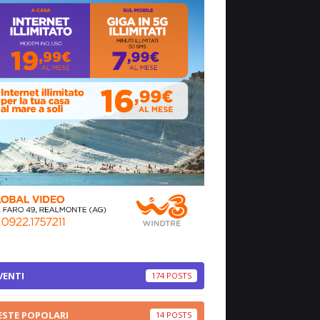
VENTI
174
ESTE POPOLARI
14