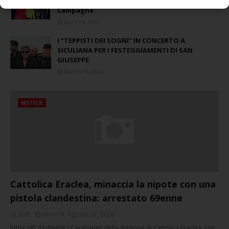
Piazza Umberto I: arrivano I Cugini di
Campagna
April 14, 2026
I “TEPPISTI DEI SOGNI” IN CONCERTO A
SICULIANA PER I FESTEGGIAMENTI DI SAN
GIUSEPPE
March 16, 2026
NOTIZIE
Cattolica Eraclea, minaccia la nipote con una
pistola clandestina: arrestato 69enne
Staff
Venerdì, Agosto 07, 2026
https://ift.tt/ulBHEJK I Carabinieri della Stazione di Cattolica Eraclea, con