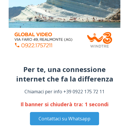
ALMANACCO DEL GIORNO
Per te, una connessione
internet che fa la differenza​
Chiamaci per info +39 0922 175 72 11
📅 ESTATE MEDITERRANEA 2026 – COMUNE DI
Il banner si chiuderà tra:
1
secondi
SICULIANA
July 24, 2026
Contattaci su Whatsapp
Siculiana, concerto del 1° Maggio 2026 in