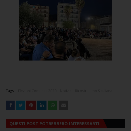
Tags:
Elezioni Comunali 2020
Notizie
Ricostruiamo Siculiana
QUESTI POST POTREBBERO INTERESSARTI