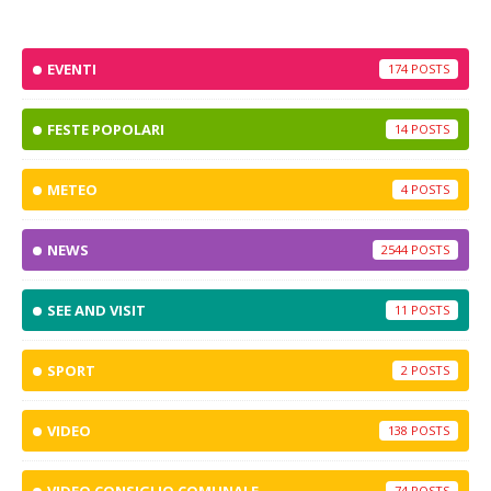
EVENTI
174
FESTE POPOLARI
14
METEO
4
NEWS
2544
SEE AND VISIT
11
SPORT
2
VIDEO
138
74