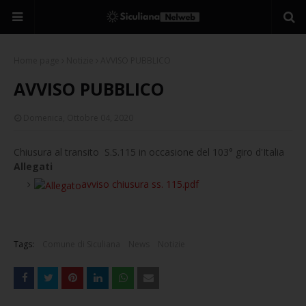
Home page
Notizie
AVVISO PUBBLICO
AVVISO PUBBLICO
Domenica, Ottobre 04, 2020
Chiusura al transito S.S.115 in occasione del 103° giro d'Italia
Allegati
avviso chiusura ss. 115.pdf
Tags:
Comune di Siculiana
News
Notizie