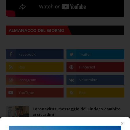
ALMANACCO DEL GIORNO
Coronavirus: messaggio del Sindaco Zambito
ai cittadini
Domenica, Novembre 22, 2020
×