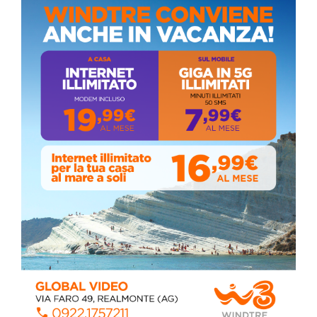
Circolo della stampa, terzo appuntamento
con il giornalista Giacinto Pipitone
Martedì, Agosto 04, 2026
Elezioni a Siculiana, in testa candidato
sindaco Zambito
Lunedì, Ottobre 05, 2020
📅 ESTATE MEDITERRANEA 2026 – COMUNE DI
SICULIANA
July 24, 2026
Siculiana, concerto del 1° Maggio 2026 in
Piazza Umberto I: arrivano I Cugini di
Campagna
April 14, 2026
I “TEPPISTI DEI SOGNI” IN CONCERTO A
SICULIANA PER I FESTEGGIAMENTI DI SAN
GIUSEPPE
March 16, 2026