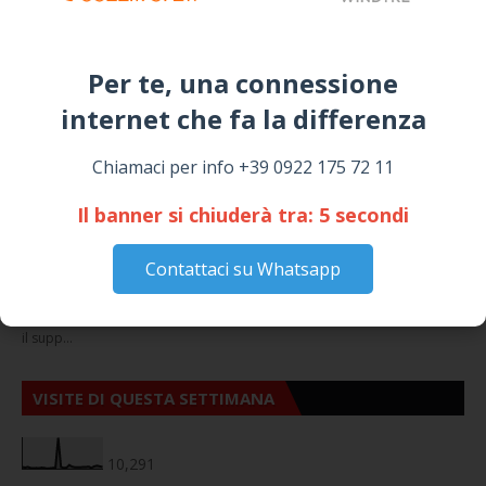
NOTIZIE
Per te, una connessione
internet che fa la differenza​
Chiamaci per info +39 0922 175 72 11
Il banner si chiuderà tra:
4
secondi
Cattolica Eraclea, minaccia la nipote con una
pistola clandestina: arrestato 69enne
Contattaci su Whatsapp
Staff
Venerdì, Agosto 07, 2026
https://ift.tt/ulBHEJK I Carabinieri della Stazione di Cattolica Eraclea, con
il supp…
VISITE DI QUESTA SETTIMANA
10,291