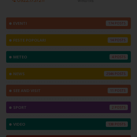
EVENTI
174
FESTE POPOLARI
14
METEO
4
NEWS
2546
SEE AND VISIT
11
SPORT
2
VIDEO
138