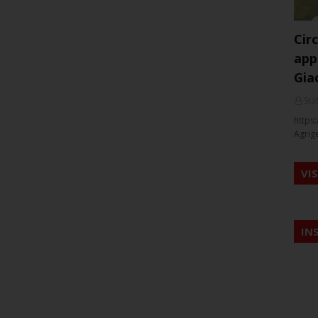
Cir
app
Gia
Staf
https:
Agrig
VI
IN