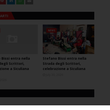
ARTI
NEWS
 Bissi entra nella
Stefano Bissi entra nella
egli Scrittori,
Strada degli Scrittori,
zione a Siculiana
celebrazione a Siculiana
July 30, 2026
, 2026