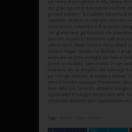
sul centro di accoglienza di Villa Sikania che 
con gravi episodi di violenza nei confronti de
giovane tunisino”. Si è parlato del porto di S
candidato sindaco- un impegno concreto per r
costa sicana. L'obiettivo è di acquisire il p
con gli interventi già finanziati che prevedono
specchio acqueo e l'intervento sulle braccia 
utilizzo sia in chiave turistica che in chiave
Sindaco Peppe Zambito ha illustrato il progr
auspicato un forte sostegno per fare di Sicu
diventi un modello, valorizzando le sue caratt
tradizioni, per un progetto che coinvolga il 
per il Borgo Marinaro di Siculiana Marina. 
detto il ministro Giuseppe Provenzano- per
bene della sua comunità. Abbiamo bisogno di
opportunità di sviluppo dei prossimi anni. Sic
cominciare dal porto può rappresentare un v
Tags:
Notizie
Peppe Zambito