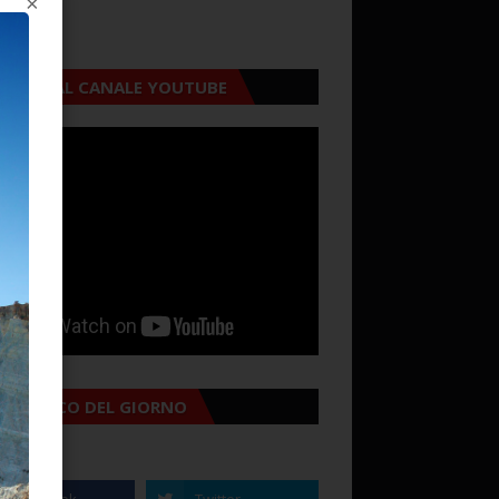
×
CRIVITI AL CANALE YOUTUBE
MANACCO DEL GIORNO