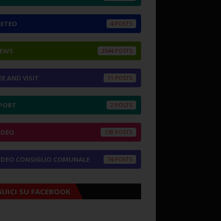
ETEO
4
EWS
2544
EE AND VISIT
11
PORT
2
IDEO
138
IDEO CONSIGLIO COMUNALE
74
GUICI SU FACEBOOK