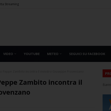
etta Streaming
VIDEO
YOUTUBE
METEO
SEGUICI SU FACEBOOK
co Peppe Zambito incontra il ministro Giuseppe Provenzano
PR
Peppe Zambito incontra il
Bann
rovenzano