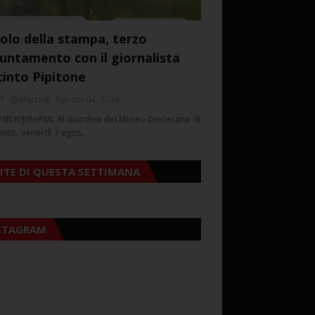
colo della stampa, terzo
untamento con il giornalista
cinto Pipitone
f
Martedì, Agosto 04, 2026
//ift.tt/JrhoRML Al Giardino del Museo Diocesano di
ento, venerdì 7 agos…
SITE DI QUESTA SETTIMANA
STAGRAM