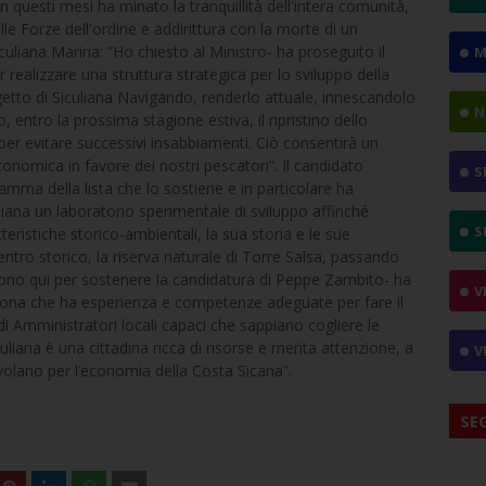
in questi mesi ha minato la tranquillità dell'intera comunità,
lle Forze dell'ordine e addirittura con la morte di un
iculiana Marina: “Ho chiesto al Ministro- ha proseguito il
M
ealizzare una struttura strategica per lo sviluppo della
rogetto di Siculiana Navigando, renderlo attuale, innescandolo
N
, entro la prossima stagione estiva, il ripristino dello
per evitare successivi insabbiamenti. Ciò consentirà un
 economica in favore dei nostri pescatori”. Il candidato
S
amma della lista che lo sostiene e in particolare ha
liana un laboratorio sperimentale di sviluppo affinché
S
eristiche storico-ambientali, la sua storia e le sue
centro storico, la riserva naturale di Torre Salsa, passando
“Sono qui per sostenere la candidatura di Peppe Zambito- ha
V
sona che ha esperienza e competenze adeguate per fare il
 Amministratori locali capaci che sappiano cogliere le
uliana è una cittadina ricca di risorse e merita attenzione, a
V
olano per l’economia della Costa Sicana”.
SE