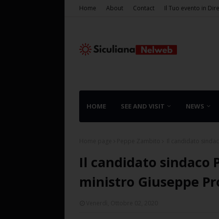
Home
About
Contact
Il Tuo evento in Dir
HOME
SEE AND VISIT
NEWS
Home page
Peppe Zambito
Il candidato sinda
Il candidato sindaco 
ministro Giuseppe P
Venerdì, Ottobre 02, 2020