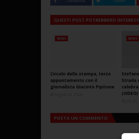
Facebook
Twitter
QUESTI POST POTREBBERO INTERESS
NEWS
NEWS
Circolo della stampa, terzo
Stefano
appuntamento con il
Strada d
giornalista Giacinto Pipitone
celebra
(VIDEO)
August 04, 2026
July 30
POSTA UN COMMENTO