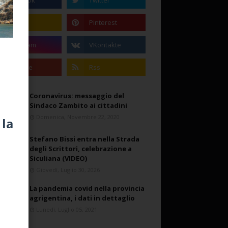
Coronavirus: messaggio del
Sindaco Zambito ai cittadini
Domenica, Novembre 22, 2020
 la
Stefano Bissi entra nella Strada
degli Scrittori, celebrazione a
Siculiana (VIDEO)
Giovedì, Luglio 30, 2026
La pandemia covid nella provincia
agrigentina, i dati in dettaglio
Lunedì, Luglio 05, 2021