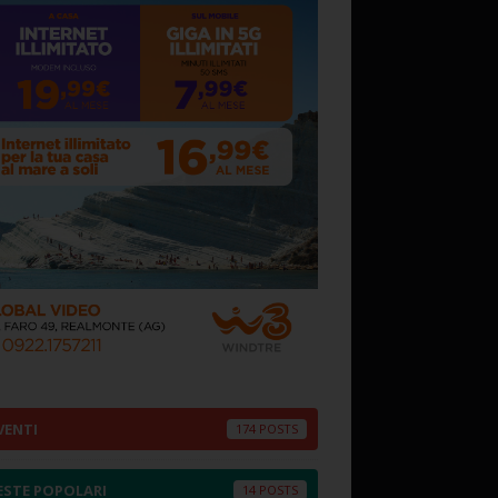
VENTI
174
ESTE POPOLARI
14