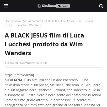
Home page
Siculiana News
A BLACK JESUS film di Luca Lucchesi
prodotto da Wim Wenders
A BLACK JESUS film di Luca
Lucchesi prodotto da Wim
Wenders
Giovedì, Novembre 26, 2020
https://ift.tt/eA8V8J
SICULIANA
. È un film, più che un documentario. È una
bellissima storia di un paese, Siculiana, che ama un Gesù nero
e di un ragazzo nero, ghanese, Edward, che sbarcato in Sicilia
si imbatte nel Cristo Nero e nella gente del posto che lo adora.
Sembra tutto girare attorno un paradosso: un centro di
accoglienza per immigrati non gradito ai paesani e la festa “di