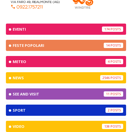
EVENTI
174
FESTE POPOLARI
14
METEO
4
NEWS
2546
SEE AND VISIT
11
SPORT
2
VIDEO
138