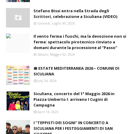
Stefano Bissi entra nella Strada degli
Scrittori, celebrazione a Siculiana (VIDEO)
Giovedì, Luglio 30, 2026
Il vento ferma i fuochi, ma la devozione non si
ferma: spettacolo pirotecnico rinviato a
domani durante la processione al “Passo”
Sabato, Maggio 02, 2026
📅 ESTATE MEDITERRANEA 2026 – COMUNE DI
SICULIANA
July 24, 2026
Siculiana, concerto del 1° Maggio 2026 in
Piazza Umberto I: arrivano I Cugini di
Campagna
April 14, 2026
I “TEPPISTI DEI SOGNI” IN CONCERTO A
SICULIANA PER I FESTEGGIAMENTI DI SAN
GIUSEPPE