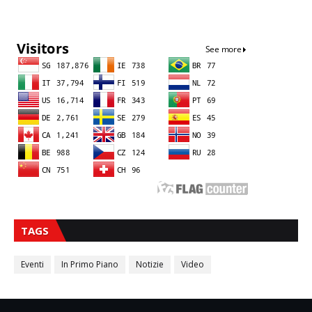
Sna
TAGS
Eventi
In Primo Piano
Notizie
Video