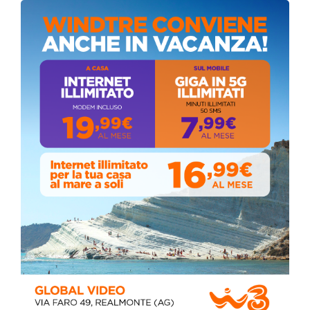
Stefano Bissi entra nella Strada degli
Scrittori, celebrazione a Siculiana (VIDEO)
Giovedì, Luglio 30, 2026
La pandemia covid nella provincia agrigentina,
i dati in dettaglio
Lunedì, Luglio 05, 2021
Circolo della stampa, terzo appuntamento
con il giornalista Giacinto Pipitone
Martedì, Agosto 04, 2026
📅 ESTATE MEDITERRANEA 2026 – COMUNE DI
SICULIANA
July 24, 2026
Siculiana, concerto del 1° Maggio 2026 in
Piazza Umberto I: arrivano I Cugini di
Campagna
April 14, 2026