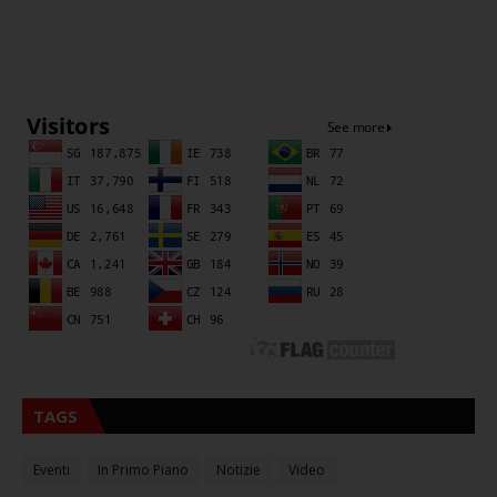
Sna
TAGS
Eventi
In Primo Piano
Notizie
Video