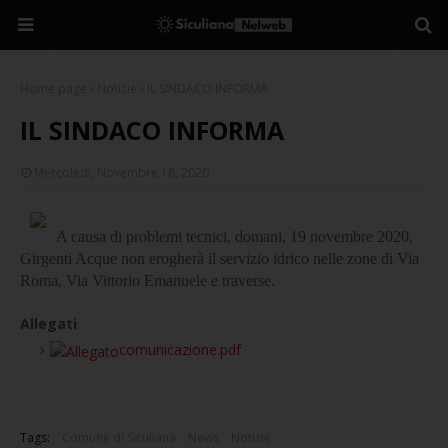
Home page
Notizie
IL SINDACO INFORMA
IL SINDACO INFORMA
Mercoledì, Novembre 18, 2020
A causa di problemi tecnici, domani, 19 novembre 2020,
Girgenti Acque non erogherà il servizio idrico nelle zone di
Via
Roma, Via Vittorio Emanuele e traverse.
Allegati
comunicazione.pdf
Tags:
Comune di Siculiana
News
Notizie