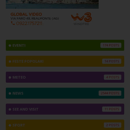
EVENTI
174
FESTE POPOLARI
14
METEO
4
NEWS
2544
SEE AND VISIT
11
SPORT
2