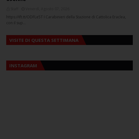
Staff
Venerdì, Agosto 07, 2026
https://ift.tt/ODFLe5T I Carabinieri della Stazione di Cattolica Eraclea,
con il sup…
VISITE DI QUESTA SETTIMANA
INSTAGRAM