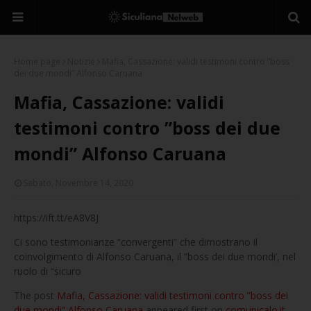
Home page
Notizie
Mafia, Cassazione: validi testimoni contro ”boss
dei due mondi” Alfonso Caruana
Mafia, Cassazione: validi
testimoni contro ”boss dei due
mondi” Alfonso Caruana
Sabato, Novembre 14, 2020
https://ift.tt/eA8V8J
Ci sono testimonianze “convergenti” che dimostrano il
coinvolgimento di Alfonso Caruana, il ”boss dei due mondi’, nel
ruolo di “sicuro
The post
Mafia, Cassazione: validi testimoni contro ”boss dei
due mondi” Alfonso Caruana
appeared first on
comunicalo.it
.