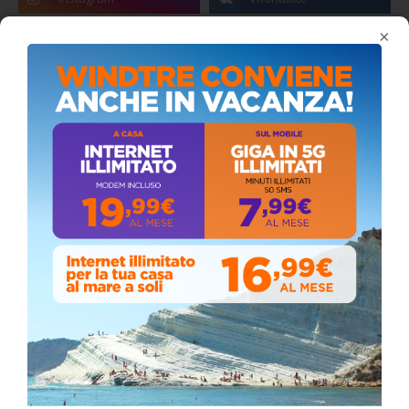
×
Coronavirus: messaggio del Sindaco Zambito
ai cittadini
Domenica, Novembre 22, 2020
Stefano Bissi entra nella Strada degli
Scrittori, celebrazione a Siculiana (VIDEO)
Giovedì, Luglio 30, 2026
Il vento ferma i fuochi, ma la devozione non si
ferma: spettacolo pirotecnico rinviato a
domani durante la processione al “Passo”
Sabato, Maggio 02, 2026
📅 ESTATE MEDITERRANEA 2026 – COMUNE DI
SICULIANA
July 24, 2026