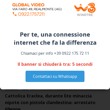
Siculiana, concerto del 1° Maggio 2026 in
Piazza Umberto I: arrivano I Cugini di
Campagna
April 14, 2026
I “TEPPISTI DEI SOGNI” IN CONCERTO A
SICULIANA PER I FESTEGGIAMENTI DI SAN
Per te, una connessione
GIUSEPPE
internet che fa la differenza​
March 16, 2026
Chiamaci per info +39 0922 175 72 11
NOTIZIE
Il banner si chiuderà tra:
4
secondi
Contattaci su Whatsapp
Cattolica Eraclea, durante lite minaccia
nipote con pistola clandestina: arrestato
69enne