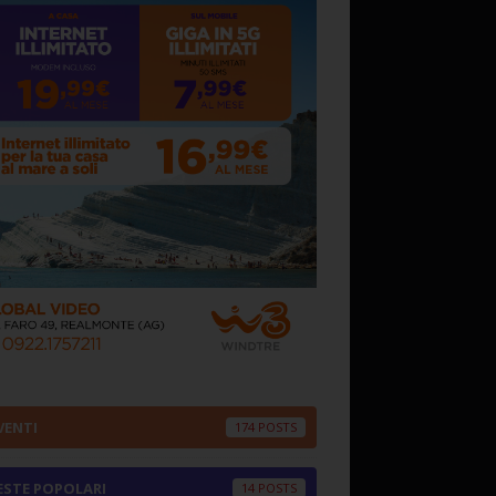
VENTI
174
ESTE POPOLARI
14