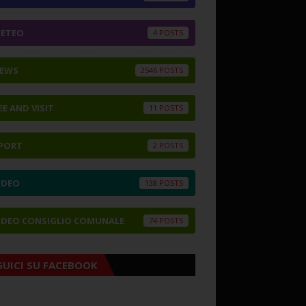
ETEO
4
EWS
2546
EE AND VISIT
11
PORT
2
IDEO
138
IDEO CONSIGLIO COMUNALE
74
GUICI SU FACEBOOK