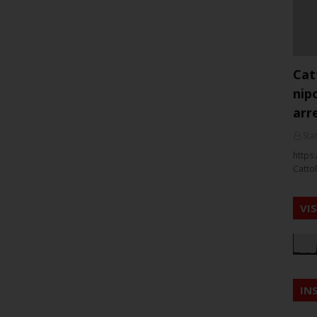
Cat
nip
arr
Staf
https:
Cattol
VI
IN