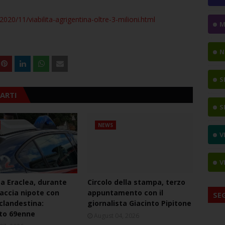
020/11/viabilita-agrigentina-oltre-3-milioni.html
M
N
S
ARTI
S
NEWS
V
V
ca Eraclea, durante
Circolo della stampa, terzo
naccia nipote con
appuntamento con il
SE
 clandestina:
giornalista Giacinto Pipitone
to 69enne
August 04, 2026