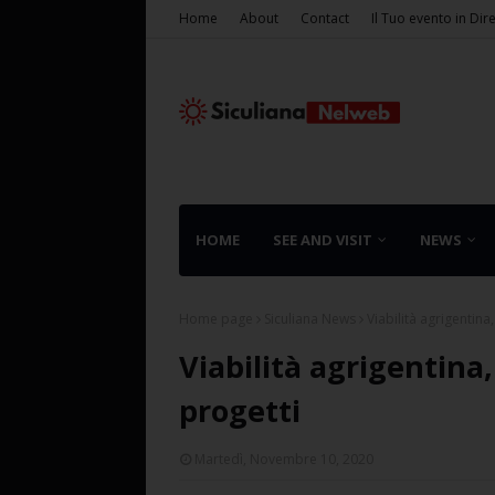
Home
About
Contact
Il Tuo evento in Dir
HOME
SEE AND VISIT
NEWS
Home page
Siculiana News
Viabilità agrigentina
Viabilità agrigentina,
progetti
Martedì, Novembre 10, 2020