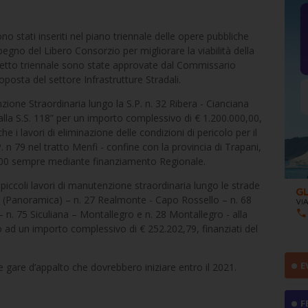
ono stati inseriti nel piano triennale delle opere pubbliche
no del Libero Consorzio per migliorare la viabilità della
ogetto triennale sono state approvate dal Commissario
oposta del settore Infrastrutture Stradali.
nzione Straordinaria lungo la S.P. n. 32 Ribera - Cianciana
lla S.S. 118” per un importo complessivo di € 1.200.000,00,
e i lavori di eliminazione delle condizioni di pericolo per il
.P. n 79 nel tratto Menfi - confine con la provincia di Trapani,
,00 sempre mediante finanziamento Regionale.
 piccoli lavori di manutenzione straordinaria lungo le strade
pli (Panoramica) – n. 27 Realmonte - Capo Rossello – n. 68
n. 75 Siculiana – Montallegro e n. 28 Montallegro - alla
 ad un importo complessivo di € 252.202,79, finanziati del
E
e gare d’appalto che dovrebbero iniziare entro il 2021.
F