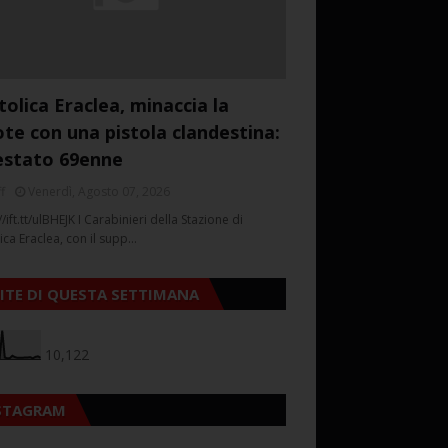
tolica Eraclea, minaccia la
ote con una pistola clandestina:
estato 69enne
f
Venerdì, Agosto 07, 2026
//ift.tt/ulBHEJK I Carabinieri della Stazione di
ica Eraclea, con il supp…
SITE DI QUESTA SETTIMANA
10,122
STAGRAM