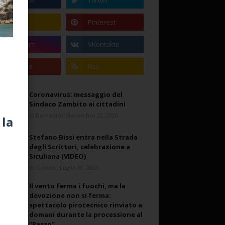
Coronavirus: messaggio del
Sindaco Zambito ai cittadini
Domenica, Novembre 22, 2020
 la
Stefano Bissi entra nella Strada
degli Scrittori, celebrazione a
Siculiana (VIDEO)
Giovedì, Luglio 30, 2026
Il vento ferma i fuochi, ma la
devozione non si ferma:
spettacolo pirotecnico rinviato a
domani durante la processione al
“Passo”