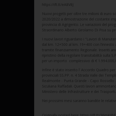
https://ift.tt/eA8V8J
Nuovi progetti per oltre tre milioni di euro s
2020/2022 a dimostrazione del costante impeg
provincia di Agrigento. Le variazioni del pr
Straordinario Alberto Girolamo Di Pisa su pr
I nuovi lavori riguardano i “Lavori di Manute
dal km. 12+500 al km. 19+400 con l’innesto a
tramite finanziamento Regionale. Inseriti anch
ripristino della regolare transitabilità sulla S
per un importo complessivo di € 1.994.000
Infine è stato inserito l’ Accordo Quadro per
provinciali SS.PP. n. 4 Strada Valle dei Tem
Realmonte - Punta Grande - Capo Rossello – 
Siculiana Raffadali. Questi lavori ammontano
Ministero delle Infrastrutture e dei Trasporti.
Nei prossimi mesi saranno bandite le relativ
Originally posted here: https://ift.tt/36mKJBE