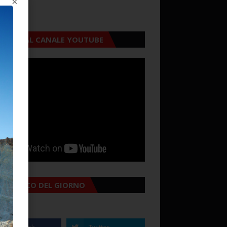
×
CRIVITI AL CANALE YOUTUBE
MANACCO DEL GIORNO