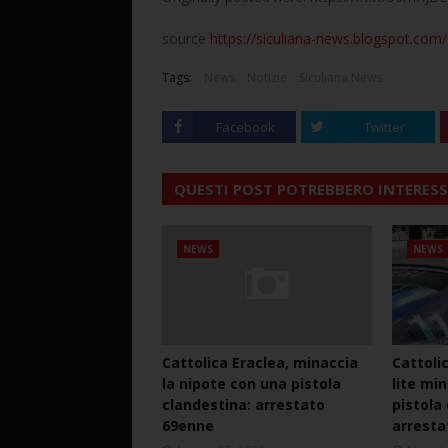
source
https://siculiana-news.blogspot.com/2
Tags:
News
Notizie
Siculiana News
Facebook
Twitter
QUESTI POST POTREBBERO INTERESS
NEWS
NEWS
Cattolica Eraclea, minaccia
Cattoli
la nipote con una pistola
lite mi
clandestina: arrestato
pistola
69enne
arresta