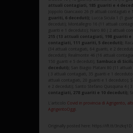
attuali contagiati, 185 guariti e 4 deced
Joppolo Giancaxio 26 (9 attuali contagiati e 1
guariti, 6 deceduti);
Lucca Sicula 1 (1 guari
deceduti); Montallegro 16 (11 attuali contagi
guariti e 1 deceduto); Naro 80 ( 2 attuali con
215 (13 attuali contagiati, 198 guariti 
contagiati, 111 guariti, 5 deceduti);
Raca
(34 attuali contagiati, 64 guariti, e 2 decedut
deceduti); Realmonte 46 (16 attuali contagiati
150 guariti e 5 deceduti);
Sambuca di Sicili
deceduti);
San Biagio Platani 80 (11 attuali
( 3 attuali contagiati, 35 guariti e 1 decedut
attuali contagiati, 20 guariti e 1 deceduto); 
e 2 deceduti); Santo Stefano Quisquina 4 ( 3
contagiati, 278 guariti e 10 deceduti);
Si
L'articolo
Covid in provincia di Agrigento, alt
AgrigentoOggi
.
Originally posted here: https://ift.tt/3nzkq1D