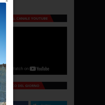
×
CRIVITI AL CANALE YOUTUBE
MANACCO DEL GIORNO