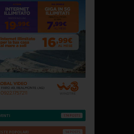
VENTI
174
ESTE POPOLARI
14