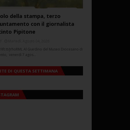
colo della stampa, terzo
untamento con il giornalista
cinto Pipitone
f
Martedì, Agosto 04, 2026
//ift.tt/JrhoRML Al Giardino del Museo Diocesano di
ento, venerdì 7 agos…
SITE DI QUESTA SETTIMANA
STAGRAM