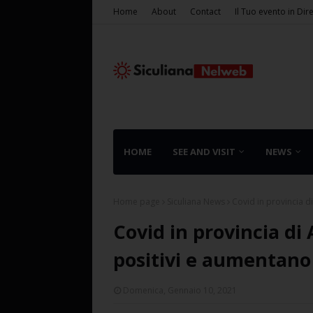
Home
About
Contact
Il Tuo evento in Dir
HOME
SEE AND VISIT
NEWS
Home page
Siculiana News
Covid in provincia di
Covid in provincia di 
positivi e aumentano 
Domenica, Gennaio 10, 2021