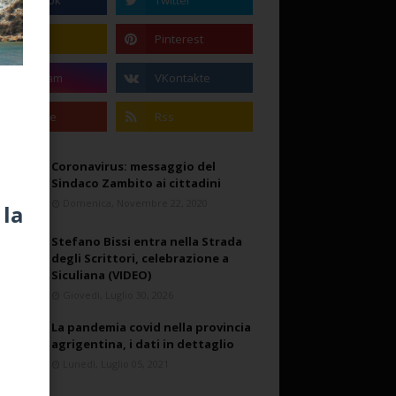
Coronavirus: messaggio del
Sindaco Zambito ai cittadini
Domenica, Novembre 22, 2020
 la
Stefano Bissi entra nella Strada
degli Scrittori, celebrazione a
Siculiana (VIDEO)
Giovedì, Luglio 30, 2026
La pandemia covid nella provincia
agrigentina, i dati in dettaglio
Lunedì, Luglio 05, 2021