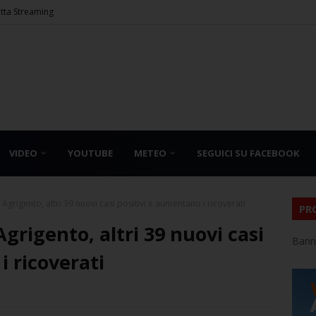
etta Streaming
VIDEO
YOUTUBE
METEO
SEGUICI SU FACEBOOK
 Agrigento, altri 39 nuovi casi positivi e aumentano i ricoverati
PR
Agrigento, altri 39 nuovi casi
Bann
i ricoverati