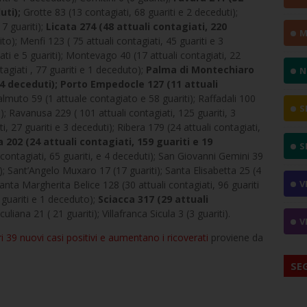
uti);
Grotte 83 (13 contagiati, 68 guariti e 2 deceduti);
7 guariti);
Licata 274 (48 attuali contagiati, 220
M
to); Menfi 123 ( 75 attuali contagiati, 45 guariti e 3
ati e 5 guariti); Montevago 40 (17 attuali contagiati, 22
tagiati , 77 guariti e 1 deceduto);
Palma di Montechiaro
N
e 4 deceduti); Porto Empedocle 127 (11 attuali
lmuto 59 (1 attuale contagiato e 58 guariti); Raffadali 100
S
i); Ravanusa 229 ( 101 attuali contagiati, 125 guariti, 3
, 27 guariti e 3 deceduti); Ribera 179 (24 attuali contagiati,
a 202 (24 attuali contagiati, 159 guariti e 19
S
 contagiati, 65 guariti, e 4 deceduti); San Giovanni Gemini 39
o); Sant’Angelo Muxaro 17 (17 guariti); Santa Elisabetta 25 (4
V
Santa Margherita Belice 128 (30 attuali contagiati, 96 guariti
 guariti e 1 deceduto);
Sciacca 317 (29 attuali
culiana 21 ( 21 guariti); Villafranca Sicula 3 (3 guariti).
V
ri 39 nuovi casi positivi e aumentano i ricoverati
proviene da
SE