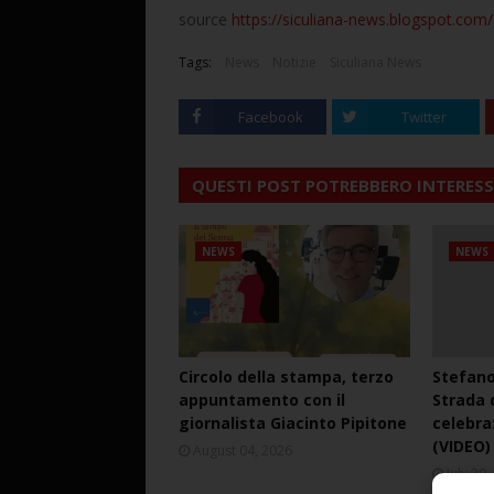
source
https://siculiana-news.blogspot.com/2
Tags:
News
Notizie
Siculiana News
Facebook
Twitter
QUESTI POST POTREBBERO INTERESS
NEWS
NEWS
Circolo della stampa, terzo
Stefano
appuntamento con il
Strada d
giornalista Giacinto Pipitone
celebra
(VIDEO)
August 04, 2026
July 30