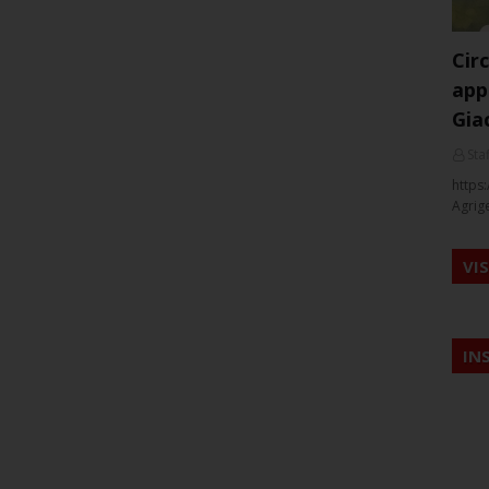
Cir
app
Gia
Staf
https:
Agrig
VI
IN