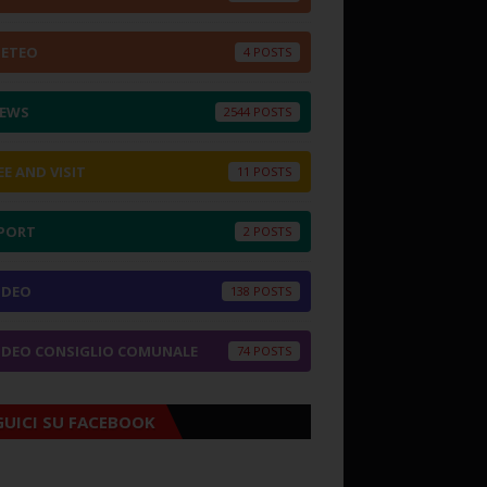
ETEO
4
EWS
2544
EE AND VISIT
11
PORT
2
IDEO
138
IDEO CONSIGLIO COMUNALE
74
GUICI SU FACEBOOK