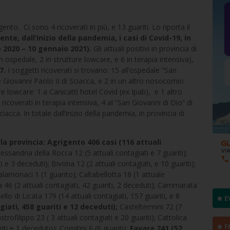
igento. Ci sono 4 ricoverati in più, e 13 guariti. Lo riporta il
te, dall’inizio della pandemia, i casi di Covid-19, in
 2020 – 10 gennaio 2021).
Gli attuali positivi in provincia di
n ospedale, 2 in strutture lowcare, e 6 in terapia intensiva),
7.
I soggetti ricoverati si trovano: 15 all’ospedale “San
e Giovanni Paolo II di Sciacca, e 2 in un altro nosocomio
ture lowcare: 1 a Canicattì hotel Covid (ex Ipab), e 1 altro
ricoverati in terapia intensiva, 4 al “San Giovanni di Dio” di
iacca. In totale dall’inizio della pandemia, in provincia di
la provincia:
Agrigento 406 casi (116 attuali
essandria della Rocca 12 (5 attuali contagiati e 7 guariti);
 e 3 deceduti); Bivona 12 (2 attuali contagiati, e 10 guariti);
alamonaci 1 (1 guarito); Caltabellotta 18 (1 attuale
 46 (2 attuali contagiati, 42 guariti, 2 deceduti); Cammarata
llo di Licata 179 (14 attuali contagiati, 157 guariti, e 8
E
giati, 458 guariti e 12 deceduti);
Casteltermini 72 (7
strofilippo 23 ( 3 attuali contagiati e 20 guariti); Cattolica
F
iti e 1 deceduto); Comitini 6 (6 guariti);
Favara 241 (52