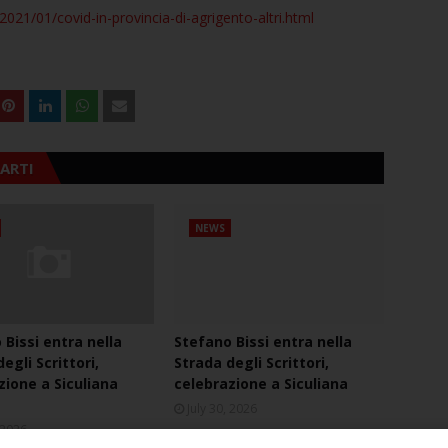
021/01/covid-in-provincia-di-agrigento-altri.html
ARTI
NEWS
 Bissi entra nella
Stefano Bissi entra nella
egli Scrittori,
Strada degli Scrittori,
zione a Siculiana
celebrazione a Siculiana
July 30, 2026
, 2026