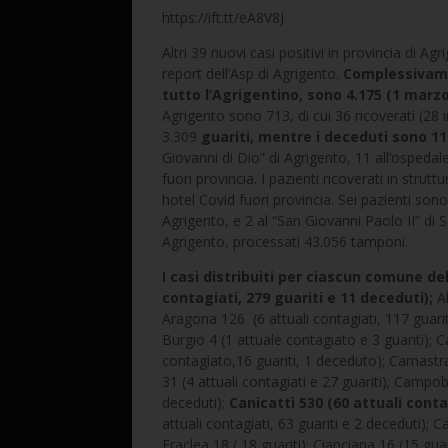
https://ift.tt/eA8V8J
Altri 39 nuovi casi positivi in provincia di Agr
report dell’Asp di Agrigento.
Complessivamen
tutto l’Agrigentino, sono 4.175 (1 marzo
Agrigento sono 713, di cui 36 ricoverati (28 i
3.309
guariti, mentre i deceduti sono 11
Giovanni di Dio” di Agrigento, 11 all’ospedal
fuori provincia. I pazienti ricoverati in strut
hotel Covid fuori provincia. Sei pazienti sono 
Agrigento, e 2 al “San Giovanni Paolo II” di Sc
Agrigento, processati 43.056 tamponi.
I casi distribuiti per ciascun comune del
contagiati, 279 guariti e 11 deceduti);
Al
Aragona 126 (6 attuali contagiati, 117 guariti
Burgio 4 (1 attuale contagiato e 3 guariti); C
contagiato,16 guariti, 1 deceduto); Camastra
31 (4 attuali contagiati e 27 guariti); Campobe
deceduti);
Canicattì 530 (60 attuali conta
attuali contagiati, 63 guariti e 2 deceduti); Ca
Eraclea 18 ( 18 guariti); Cianciana 16 (15 guar