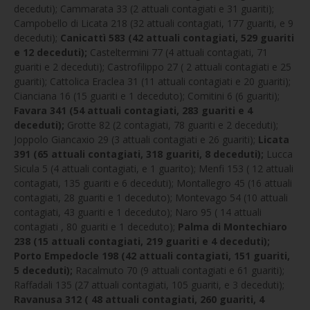
deceduti); Cammarata 33 (2 attuali contagiati e 31 guariti);
Campobello di Licata 218 (32 attuali contagiati, 177 guariti, e 9
deceduti);
Canicattì 583 (42 attuali contagiati, 529 guariti
e 12 deceduti);
Casteltermini 77 (4 attuali contagiati, 71
guariti e 2 deceduti); Castrofilippo 27 ( 2 attuali contagiati e 25
guariti); Cattolica Eraclea 31 (11 attuali contagiati e 20 guariti);
Cianciana 16 (15 guariti e 1 deceduto); Comitini 6 (6 guariti);
Favara 341 (54 attuali contagiati, 283 guariti e 4
deceduti);
Grotte 82 (2 contagiati, 78 guariti e 2 deceduti);
Joppolo Giancaxio 29 (3 attuali contagiati e 26 guariti);
Licata
391 (65 attuali contagiati, 318 guariti, 8 deceduti);
Lucca
Sicula 5 (4 attuali contagiati, e 1 guarito); Menfi 153 ( 12 attuali
contagiati, 135 guariti e 6 deceduti); Montallegro 45 (16 attuali
contagiati, 28 guariti e 1 deceduto); Montevago 54 (10 attuali
contagiati, 43 guariti e 1 deceduto); Naro 95 ( 14 attuali
contagiati , 80 guariti e 1 deceduto);
Palma di Montechiaro
238 (15 attuali contagiati, 219 guariti e 4 deceduti);
Porto Empedocle 198 (42 attuali contagiati, 151 guariti,
5 deceduti);
Racalmuto 70 (9 attuali contagiati e 61 guariti);
Raffadali 135 (27 attuali contagiati, 105 guariti, e 3 deceduti);
Ravanusa 312 ( 48 attuali contagiati, 260 guariti, 4