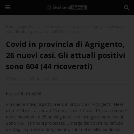
Home page
Siculiana News
Covid in provincia di Agrigento, 26 nuovi
casi. Gli attuali positivi sono 604 (44 ricoverati)
Covid in provincia di Agrigento,
26 nuovi casi. Gli attuali positivi
sono 604 (44 ricoverati)
Domenica, Febbraio 07, 2021
https://ift.tt/eA8V8J
Più due positivi, rispetto a ieri, in provincia di Agrigento. Nelle
ultime 24 ore, accertati 26 nuovi casi di Covid-19, ma ci sono 2
nuovi ricoverati, e 25 nuovi guariti. Non si registrano deceduti.
Sono 156 i tamponi processati. Emerge dal bollettino diffuso
dall’Asp, in provincia di Agrigento, sul fronte della pandemia.