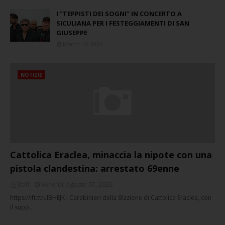
I “TEPPISTI DEI SOGNI” IN CONCERTO A
SICULIANA PER I FESTEGGIAMENTI DI SAN
GIUSEPPE
March 16, 2026
NOTIZIE
Cattolica Eraclea, minaccia la nipote con una
pistola clandestina: arrestato 69enne
Staff
Venerdì, Agosto 07, 2026
https://ift.tt/ulBHEJK I Carabinieri della Stazione di Cattolica Eraclea, con
il supp…