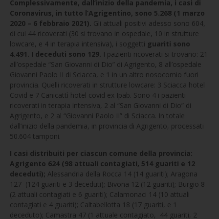
Complessivamente, dall’inizio della pandemia, i casi di
Coronavirus, in tutto l’Agrigentino, sono 5.268 (1 marzo
2020 – 6 febbraio 2021).
Gli attuali positivi adesso sono 604,
di cui 44 ricoverati (30 si trovano in ospedale, 10 in strutture
lowcare, e 4 in terapia intensiva), i soggetti
guariti sono
4.491. I deceduti sono 129.
I pazienti ricoverati si trovano: 21
all’ospedale “San Giovanni di Dio” di Agrigento, 8 all’ospedale
Giovanni Paolo II di Sciacca, e 1 in un altro nosocomio fuori
provincia. Quelli ricoverati in strutture lowcare: 3 Sciacca hotel
Covid e 7 Canicattì hotel covid ex Ipab. Sono 4 i pazienti
ricoverati in terapia intensiva, 2 al “San Giovanni di Dio” di
Agrigento, e 2 al “Giovanni Paolo II” di Sciacca. In totale
dall’inizio della pandemia, in provincia di Agrigento, processati
50.604 tamponi.
I casi distribuiti per ciascun comune della provincia:
Agrigento 624 (98 attuali contagiati, 514 guariti e 12
deceduti);
Alessandria della Rocca 14 (14 guariti); Aragona
127 (124 guariti e 3 deceduti); Bivona 12 (12 guariti); Burgio 8
(2 attuali contagiati e 6 guariti); Calamonaci 14 (10 attuali
contagiati e 4 guariti); Caltabellotta 18 (17 guariti, e 1
deceduto); Camastra 47 (1 attuale contagiato, 44 guariti, 2