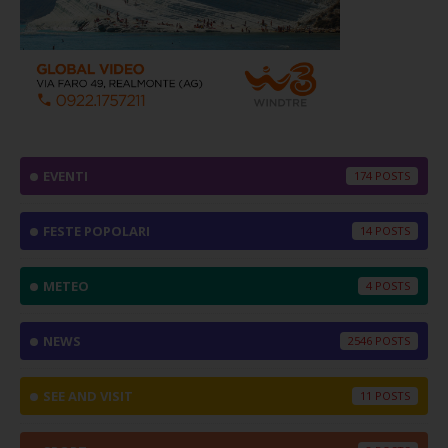
EVENTI
174
FESTE POPOLARI
14
METEO
4
NEWS
2546
SEE AND VISIT
11