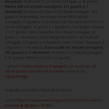
deceduti);
Realmonte 52 (4 attuali contagiati, e 48 guariti);
Ribera 260 (42 attuali contagiati, 211 guariti e 7
deceduti);
Sambuca di Sicilia 211 (8 attuali contagiati, 184
guariti e 19 deceduti); San Biagio Platani 80 (2 attuali
contagiati, 74 guariti, e 4 deceduti); San Giovanni Gemini 51 ( 8
attuali contagiati, 42 guariti e 1 deceduto); Sant’Angelo Muxaro
17 (17 guariti); Santa Elisabetta 28 (3 attuali contagiati, 24
guariti e 1 deceduto); Santa Margherita Belice 146 (9 attuali
contagiati, 133 guariti e 4 deceduti); Santo Stefano Quisquina 4
( 3 guariti e 1 deceduto);
Sciacca 386 (42 attuali contagiati,
333 guariti e 11 deceduti);
Siculiana 27 ( 5 attuali contagiati
e 22 guariti); Villafranca Sicula 3 (3 guariti).
L'articolo
Covid in provincia di Agrigento, 26 nuovi casi. Gli
attuali positivi sono 604 (44 ricoverati)
proviene da
AgrigentoOggi
.
Originally posted here: https://ift.tt/3rpaOIY
source
https://siculiana-news.blogspot.com/2021/02/covid-in-
provincia-di-agrigento-26.html