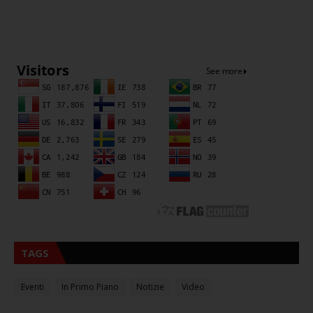
Sna
TAGS
Eventi
In Primo Piano
Notizie
Video