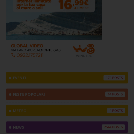
EVENTI
174
FESTE POPOLARI
14
METEO
4
NEWS
2544