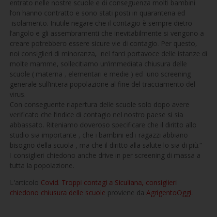
entrato nelle nostre scuole e di conseguenza molti bambini
l’on hanno contratto e sono stati posti in quarantena ed
isolamento. Inutile negare che il contagio è sempre dietro
l’angolo e gli assembramenti che inevitabilmente si vengono a
creare potrebbero essere sicure vie di contagio. Per questo,
noi consiglieri di minoranza, nel farci portavoce delle istanze di
molte mamme, sollecitiamo un’immediata chiusura delle
scuole ( materna , elementari e medie ) ed uno screening
generale sull’intera popolazione al fine del tracciamento del
virus.
Con conseguente riapertura delle scuole solo dopo avere
verificato che l’indice di contagio nel nostro paese si sia
abbassato. Riteniamo doveroso specificare che il diritto allo
studio sia importante , che i bambini ed i ragazzi abbiano
bisogno della scuola , ma che il diritto alla salute lo sia di più.”
I consiglieri chiedono anche drive in per screening di massa a
tutta la popolazione.
L'articolo
Covid. Troppi contagi a Siculiana, consiglieri
chiedono chiusura delle scuole
proviene da
AgrigentoOggi
.