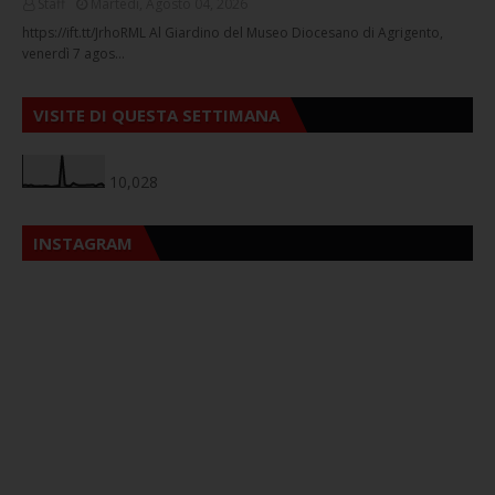
Staff
Martedì, Agosto 04, 2026
https://ift.tt/JrhoRML Al Giardino del Museo Diocesano di Agrigento,
venerdì 7 agos…
VISITE DI QUESTA SETTIMANA
10,028
INSTAGRAM