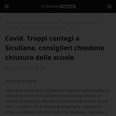
Home page
Siculiana News
Covid. Troppi contagi a Siculiana,
consiglieri chiedono chiusura delle scuole
Covid. Troppi contagi a
Siculiana, consiglieri chiedono
chiusura delle scuole
Sabato, Febbraio 20, 2021
https://ift.tt/eA8V8J
Nelle ultime settimane, Siculiana ha registrato un’impennata di
contagi da Covid 19. I consiglieri di minoranza scrivono al
Sindaco Zambito per chiedere la chiusura delle scuole: “siamo
certi – scrivono- che le misure di prevenzione adottate in
ambito scolastico non sono state mai disattese, ma il virus è