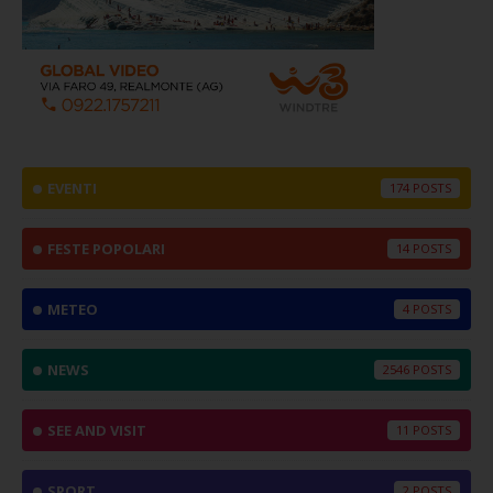
EVENTI
174
FESTE POPOLARI
14
METEO
4
NEWS
2546
SEE AND VISIT
11
SPORT
2