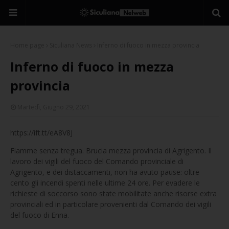
Home page
Siculiana News
Inferno di fuoco in mezza provincia
Inferno di fuoco in mezza
provincia
Martedì, Giugno 29, 2021
https://ift.tt/eA8V8J
Fiamme senza tregua. Brucia mezza provincia di Agrigento. Il
lavoro dei vigili del fuoco del Comando provinciale di
Agrigento, e dei distaccamenti, non ha avuto pause: oltre
cento gli incendi spenti nelle ultime 24 ore. Per evadere le
richieste di soccorso sono state mobilitate anche risorse extra
provinciali ed in particolare provenienti dal Comando dei vigili
del fuoco di Enna.