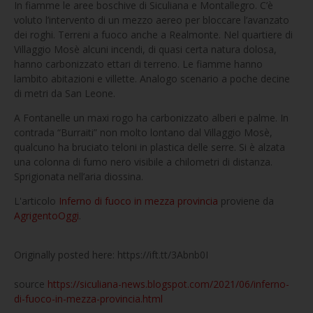
In fiamme le aree boschive di Siculiana e Montallegro. C’è
voluto l’intervento di un mezzo aereo per bloccare l’avanzato
dei roghi. Terreni a fuoco anche a Realmonte. Nel quartiere di
Villaggio Mosè alcuni incendi, di quasi certa natura dolosa,
hanno carbonizzato ettari di terreno. Le fiamme hanno
lambito abitazioni e villette. Analogo scenario a poche decine
di metri da San Leone.
A Fontanelle un maxi rogo ha carbonizzato alberi e palme. In
contrada “Burraiti” non molto lontano dal Villaggio Mosè,
qualcuno ha bruciato teloni in plastica delle serre. Si è alzata
una colonna di fumo nero visibile a chilometri di distanza.
Sprigionata nell’aria diossina.
L'articolo
Inferno di fuoco in mezza provincia
proviene da
AgrigentoOggi
.
Originally posted here: https://ift.tt/3Abnb0I
source
https://siculiana-news.blogspot.com/2021/06/inferno-
di-fuoco-in-mezza-provincia.html