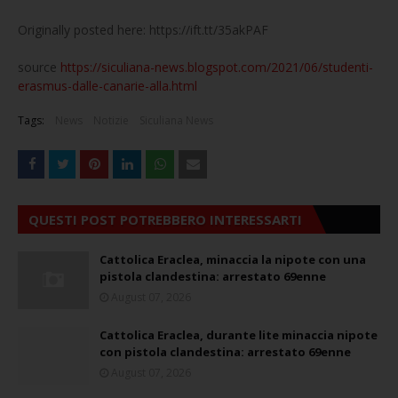
Originally posted here: https://ift.tt/35akPAF
source
https://siculiana-news.blogspot.com/2021/06/studenti-
erasmus-dalle-canarie-alla.html
Tags:
News
Notizie
Siculiana News
QUESTI POST POTREBBERO INTERESSARTI
Cattolica Eraclea, minaccia la nipote con una
pistola clandestina: arrestato 69enne
August 07, 2026
Cattolica Eraclea, durante lite minaccia nipote
con pistola clandestina: arrestato 69enne
August 07, 2026