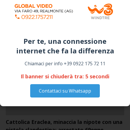
Siculiana, concerto del 1° Maggio 2026 in
Piazza Umberto I: arrivano I Cugini di
Campagna
April 14, 2026
Per te, una connessione
I “TEPPISTI DEI SOGNI” IN CONCERTO A
SICULIANA PER I FESTEGGIAMENTI DI SAN
internet che fa la differenza​
GIUSEPPE
March 16, 2026
Chiamaci per info +39 0922 175 72 11
Il banner si chiuderà tra:
4
secondi
NOTIZIE
Contattaci su Whatsapp
Cattolica Eraclea, minaccia la nipote con una
pistola clandestina: arrestato 69enne