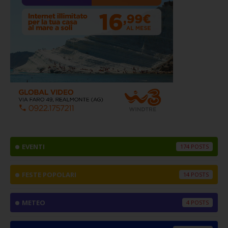
EVENTI
174
FESTE POPOLARI
14
METEO
4