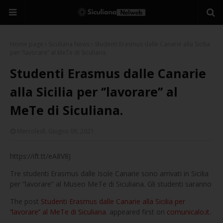
Home page
Siculiana News
Studenti Erasmus dalle Canarie alla Sicilia
per ‘’lavorare’’ al MeTe di Siculiana.
Studenti Erasmus dalle Canarie
alla Sicilia per ‘’lavorare’’ al
MeTe di Siculiana.
Mercoledì, Giugno 09, 2021
https://ift.tt/eA8V8J
Tre studenti Erasmus dalle Isole Canarie sono arrivati in Sicilia
per “lavorare” al Museo MeTe di Siculiana. Gli studenti saranno
The post
Studenti Erasmus dalle Canarie alla Sicilia per
‘’lavorare’’ al MeTe di Siculiana.
appeared first on
comunicalo.it
.