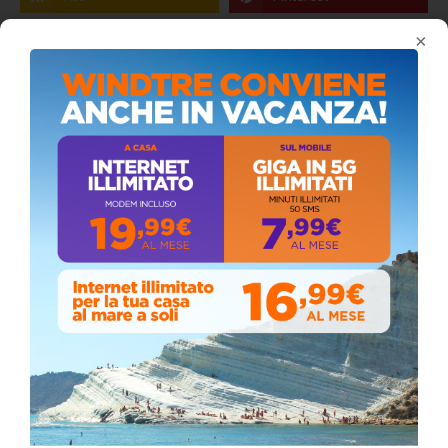
×
Coronavirus: messaggio del Sindaco Zambito
ai cittadini
Domenica, Novembre 22, 2020
Circolo della stampa, terzo appuntamento
con il giornalista Giacinto Pipitone
Martedì, Agosto 04, 2026
Elezioni a Siculiana, in testa candidato
sindaco Zambito
Lunedì, Ottobre 05, 2020
📅 ESTATE MEDITERRANEA 2026 – COMUNE DI
SICULIANA
July 24, 2026