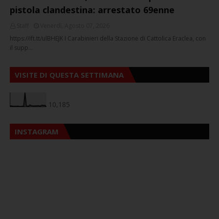
pistola clandestina: arrestato 69enne
Staff
Venerdì, Agosto 07, 2026
https://ift.tt/ulBHEJK I Carabinieri della Stazione di Cattolica Eraclea, con
il supp…
VISITE DI QUESTA SETTIMANA
10,185
INSTAGRAM