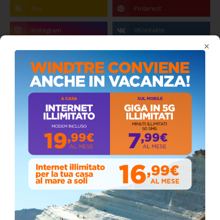
×
Coronavirus: messaggio del Sindaco Zambito
ai cittadini
Domenica, Novembre 22, 2020
Circolo della stampa, terzo appuntamento
con il giornalista Giacinto Pipitone
Martedì, Agosto 04, 2026
Elezioni a Siculiana, in testa candidato
sindaco Zambito
Lunedì, Ottobre 05, 2020
📅 ESTATE MEDITERRANEA 2026 – COMUNE DI
SICULIANA