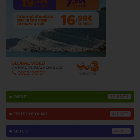
EVENTI
174
FESTE POPOLARI
14
METEO
4