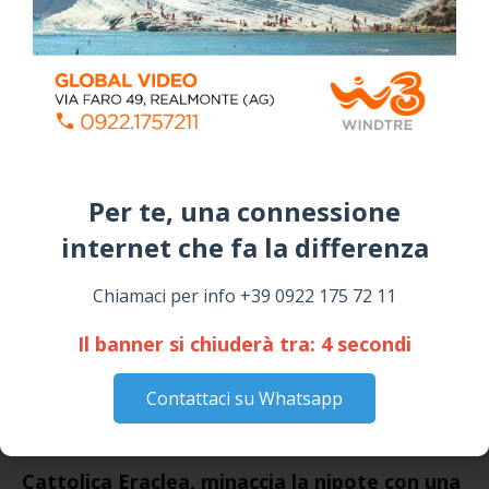
July 24, 2026
Siculiana, concerto del 1° Maggio 2026 in
Piazza Umberto I: arrivano I Cugini di
Campagna
April 14, 2026
I “TEPPISTI DEI SOGNI” IN CONCERTO A
SICULIANA PER I FESTEGGIAMENTI DI SAN
Per te, una connessione
GIUSEPPE
internet che fa la differenza​
March 16, 2026
Chiamaci per info +39 0922 175 72 11
NOTIZIE
Il banner si chiuderà tra:
4
secondi
Contattaci su Whatsapp
Cattolica Eraclea, minaccia la nipote con una