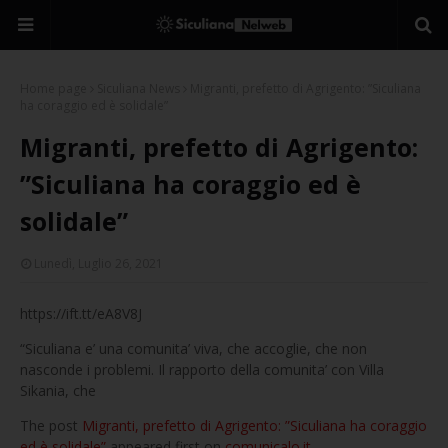
Home page
Siculiana News
Migranti, prefetto di Agrigento: ”Siculiana
ha coraggio ed è solidale”
Migranti, prefetto di Agrigento:
”Siculiana ha coraggio ed è
solidale”
Lunedì, Luglio 26, 2021
https://ift.tt/eA8V8J
“Siculiana e’ una comunita’ viva, che accoglie, che non
nasconde i problemi. Il rapporto della comunita’ con Villa
Sikania, che
The post
Migranti, prefetto di Agrigento: ”Siculiana ha coraggio
ed è solidale”
appeared first on
comunicalo.it
.