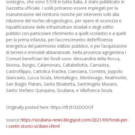
sostegno, che sono 5.518 in tutta Italia, è stato pubblicato in
Gazzetta ufficiale. I soldi potranno essere impiegati per la
manutenzione del territorio nonché per interventi volti alla
riduzione del rischio idrogeologico, per opere di sicurezza e
riqualificazione delle infrastrutture stradali e degli edifici
pubblici con particolare riferimento a quelli scolastici e a quelli
per la prima infanzia, per l’accrescimento dell’efficienza
energetica del patrimonio edilizio pubblico, e per l’acquisizione
di terreni e immobili abbandonati. Nella provincia agrigentina i
Comuni beneficiari dei fondi sono: Alessandria della Rocca,
Bivona, Burgio, Calamonaci, Caltabellotta, Camastra,
Castrofilippo, Cattolica Eraclea, Cianciana, Comitini, Joppolo
Giancaxio, Lucca Sicula, Montallegro, Montevago, Realmonte,
San Biagio Platani, Santa Elisabetta, Sant’Angelo Muxaro,
Santo Stefano Quisquina, Siculiana, e Villafranca Sicula.
Originally posted here: https://ift.tt/3zDOOOf
source
https://siculiana-news.blogspot.com/2021/09/fondi-per-
i-centri-storici-siciliani-i.html