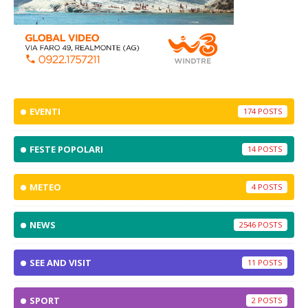
EVENTI
174
FESTE POPOLARI
14
METEO
4
NEWS
2546
SEE AND VISIT
11
SPORT
2