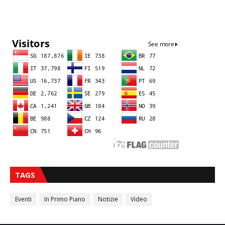
Sna
TAGS
Eventi
In Primo Piano
Notizie
Video