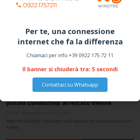
I “TEPPISTI DEI SOGNI” IN CONCERTO A
SICULIANA PER I FESTEGGIAMENTI DI SAN
GIUSEPPE
March 16, 2026
Per te, una connessione
internet che fa la differenza​
NOTIZIE
Chiamaci per info +39 0922 175 72 11
Il banner si chiuderà tra:
4
secondi
Contattaci su Whatsapp
Cattolica Eraclea, minaccia la nipote con una
pistola clandestina: arrestato 69enne
Staff
Venerdì, Agosto 07, 2026
https://ift.tt/ulBHEJK I Carabinieri della Stazione di Cattolica Eraclea, con
il supp…