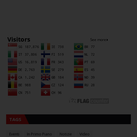
Sna
TAGS
Eventi
In Primo Piano
Notizie
Video