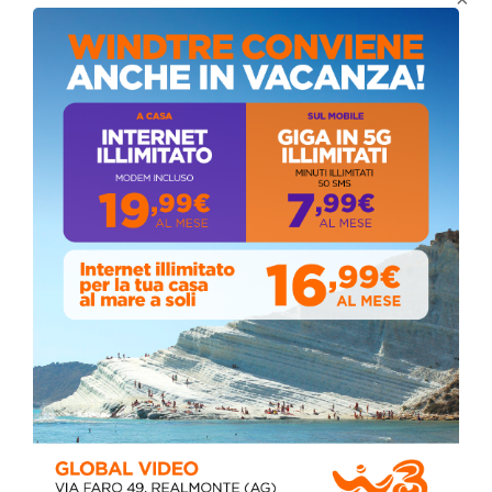
Coronavirus: messaggio del Sindaco Zambito
ai cittadini
Domenica, Novembre 22, 2020
Circolo della stampa, terzo appuntamento
con il giornalista Giacinto Pipitone
Martedì, Agosto 04, 2026
Elezioni a Siculiana, in testa candidato
sindaco Zambito
Lunedì, Ottobre 05, 2020
📅 ESTATE MEDITERRANEA 2026 – COMUNE DI
SICULIANA
July 24, 2026
Siculiana, concerto del 1° Maggio 2026 in
Piazza Umberto I: arrivano I Cugini di
Campagna
April 14, 2026