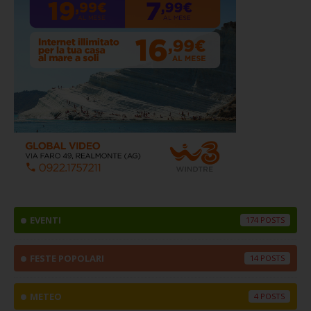
EVENTI
174
FESTE POPOLARI
14
METEO
4