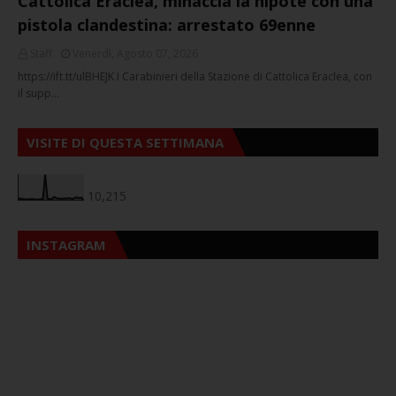
Cattolica Eraclea, minaccia la nipote con una
pistola clandestina: arrestato 69enne
Staff
Venerdì, Agosto 07, 2026
https://ift.tt/ulBHEJK I Carabinieri della Stazione di Cattolica Eraclea, con
il supp…
VISITE DI QUESTA SETTIMANA
10,215
INSTAGRAM