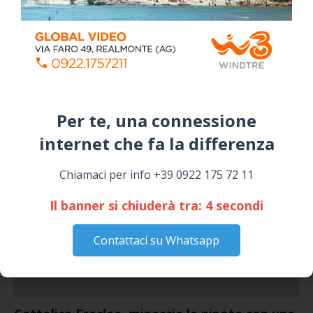
SICULIANA
July 24, 2026
Siculiana, concerto del 1° Maggio 2026 in
Piazza Umberto I: arrivano I Cugini di
Campagna
April 14, 2026
Per te, una connessione
I “TEPPISTI DEI SOGNI” IN CONCERTO A
SICULIANA PER I FESTEGGIAMENTI DI SAN
internet che fa la differenza​
GIUSEPPE
March 16, 2026
Chiamaci per info +39 0922 175 72 11
Il banner si chiuderà tra:
4
secondi
NOTIZIE
Contattaci su Whatsapp