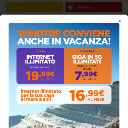
×
Coronavirus: messaggio del Sindaco Zambito
ai cittadini
Domenica, Novembre 22, 2020
Circolo della stampa, terzo appuntamento
con il giornalista Giacinto Pipitone
Martedì, Agosto 04, 2026
Elezioni a Siculiana, in testa candidato
sindaco Zambito
Lunedì, Ottobre 05, 2020
📅 ESTATE MEDITERRANEA 2026 – COMUNE DI