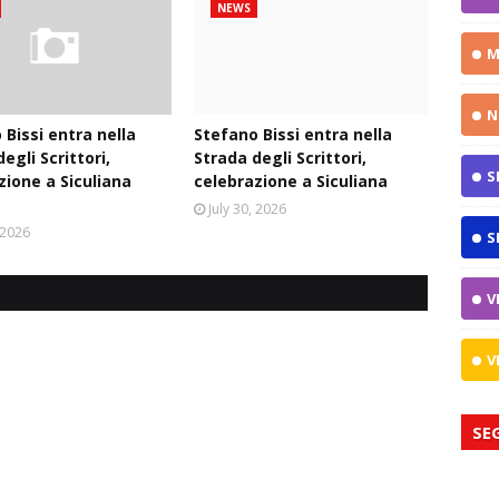
NEWS
M
N
 Bissi entra nella
Stefano Bissi entra nella
egli Scrittori,
Strada degli Scrittori,
S
zione a Siculiana
celebrazione a Siculiana
July 30, 2026
, 2026
S
V
V
SE