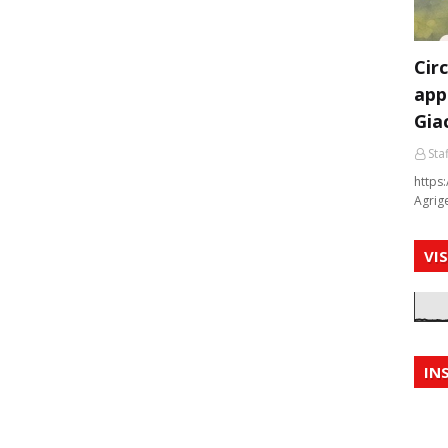
Cir
app
Gia
Staf
https:
Agrig
VI
IN