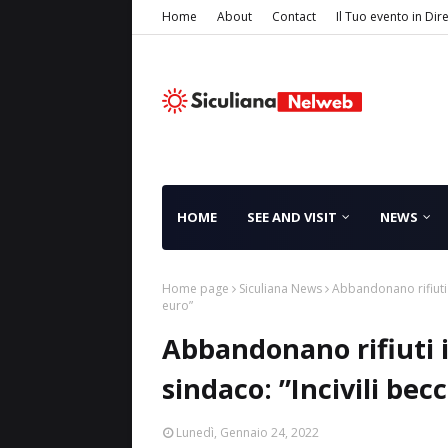
Home
About
Contact
Il Tuo evento in Dir
HOME
SEE AND VISIT
NEWS
Home page
Siculiana News
Abbandonano rifiuti i
euro”
Abbandonano rifiuti in
sindaco: ”Incivili bec
Lunedì, Gennaio 24, 2022