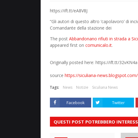
https://ift.tt/eA8V8J
”Gli autori di questo altro ‘capolavoro’ di inc
Comandante della stazione dei
The post
Abbandonano rifiuti in strada a Sicu
appeared first on
comunicalo.it
.
Originally posted here: https://ift.tt/32vKN4a
source
https://siculiana-news.blogspot.com/
Tags:
News
Notizie
Siculiana News
Facebook
Twitter
QUESTI POST POTREBBERO INTERESS