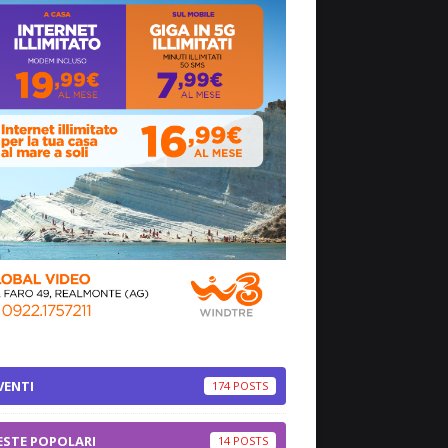
VENTI
174
ESTE POPOLARI
14