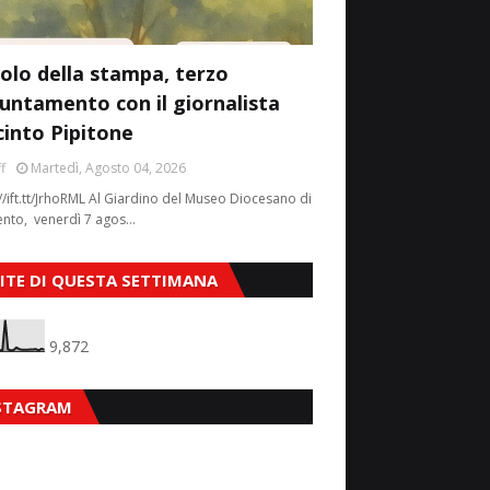
colo della stampa, terzo
untamento con il giornalista
cinto Pipitone
f
Martedì, Agosto 04, 2026
//ift.tt/JrhoRML Al Giardino del Museo Diocesano di
ento, venerdì 7 agos…
SITE DI QUESTA SETTIMANA
9,872
STAGRAM