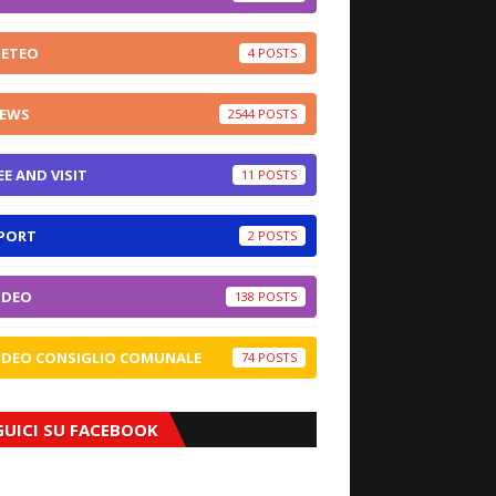
ETEO
4
EWS
2544
EE AND VISIT
11
PORT
2
IDEO
138
IDEO CONSIGLIO COMUNALE
74
GUICI SU FACEBOOK