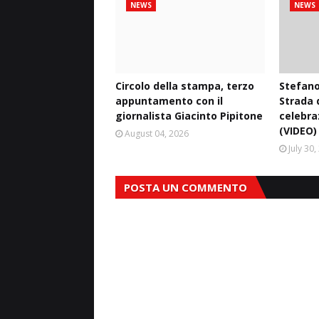
NEWS
NEWS
Circolo della stampa, terzo
Stefano
appuntamento con il
Strada d
giornalista Giacinto Pipitone
celebra
(VIDEO)
August 04, 2026
July 30
POSTA UN COMMENTO