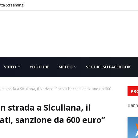
etta Streaming
VIDEO
YOUTUBE
METEO
SEGUICI SU FACEBOOK
n strada a Siculiana, il sindaco: ”Incivili beccati, sanzione da 600
PR
 strada a Siculiana, il
Bann
cati, sanzione da 600 euro”