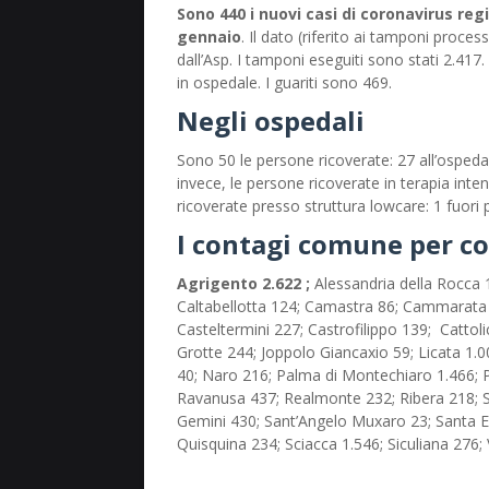
Sono 440 i nuovi casi di coronavirus regi
gennaio
. Il dato (riferito ai tamponi proce
dall’Asp. I tamponi eseguiti sono stati 2.417
in ospedale. I guariti sono 469.
Negli ospedali
Sono 50 le persone ricoverate: 27 all’ospedal
invece, le persone ricoverate in terapia inte
ricoverate presso struttura lowcare: 1 fuori 
I contagi comune per 
Agrigento 2.622 ;
Alessandria della Rocca 
Caltabellotta 124; Camastra 86; Cammarata 4
Casteltermini 227; Castrofilippo 139; Cattoli
Grotte 244; Joppolo Giancaxio 59; Licata 1.
40; Naro 216; Palma di Montechiaro 1.466;
Ravanusa 437; Realmonte 232; Ribera 218; Sa
Gemini 430; Sant’Angelo Muxaro 23; Santa El
Quisquina 234; Sciacca 1.546; Siculiana 276; 