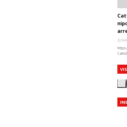
Cat
nip
arr
Staf
https:
Cattol
VI
IN