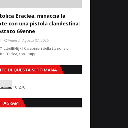
tolica Eraclea, minaccia la
ote con una pistola clandestina:
estato 69enne
f
Venerdì, Agosto 07, 2026
//ift.tt/ulBHEJK I Carabinieri della Stazione di
ica Eraclea, con il supp…
SITE DI QUESTA SETTIMANA
10,270
STAGRAM