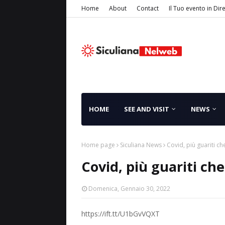
Home
About
Contact
Il Tuo evento in Dir
HOME
SEE AND VISIT
NEWS
Home page
Siculiana News
Covid, più guariti ch
Covid, più guariti che
Domenica, Gennaio 30, 2022
https://ift.tt/U1bGvVQXT