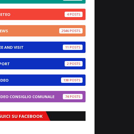
ETEO
4
EWS
2546
EE AND VISIT
11
PORT
2
IDEO
138
IDEO CONSIGLIO COMUNALE
74
GUICI SU FACEBOOK