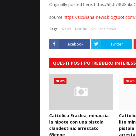
Originally posted here: https://ift.tt/RUl8nkq
source
https://siculiana-news.blogspot.com/
Tags:
News
Notizie
Siculiana News
Facebook
Twitter
QUESTI POST POTREBBERO INTERESS
NEWS
NEWS
Cattolica Eraclea, minaccia
Cattoli
la nipote con una pistola
lite mi
clandestina: arrestato
pistola
69enne
arresta