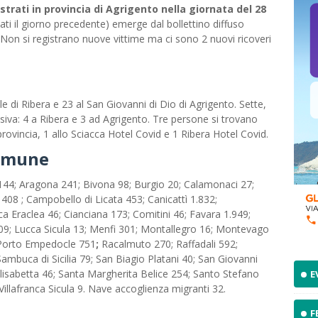
strati in provincia di Agrigento nella giornata del 28
ssati il giorno precedente) emerge dal bollettino diffuso
. Non si registrano nuove vittime ma ci sono 2 nuovi ricoveri
e di Ribera e 23 al San Giovanni di Dio di Agrigento. Sette,
nsiva: 4 a Ribera e 3 ad Agrigento. Tre persone si trovano
provincia, 1 allo Sciacca Hotel Covid e 1 Ribera Hotel Covid.
comune
144; Aragona 241; Bivona 98; Burgio 20; Calamonaci 27;
08 ; Campobello di Licata 453; Canicattì 1.832;
ca Eraclea 46; Cianciana 173; Comitini 46; Favara 1.949;
009; Lucca Sicula 13; Menfi 301; Montallegro 16; Montevago
 Porto Empedocle 751
;
Racalmuto 270; Raffadali 592;
mbuca di Sicilia 79; San Biagio Platani 40; San Giovanni
isabetta 46; Santa Margherita Belice 254; Santo Stefano
E
Villafranca Sicula 9. Nave accoglienza migranti 32.
F