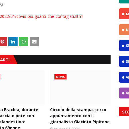
Q3
M
2022/01/covid-piu-guariti-che-contagiati.html
N
S
ARTI
S
V
NEWS
V
ca Eraclea, durante
Circolo della stampa, terzo
SE
naccia nipote con
appuntamento con il
 clandestina:
giornalista Giacinto Pipitone
to 69enne
August 04, 2026