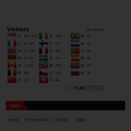
Sna
TAGS
Eventi
In Primo Piano
Notizie
Video