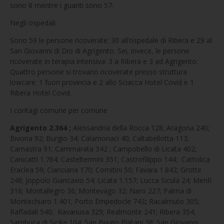
sono 8 mentre i guariti sono 57.
Negli ospedali
Sono 59 le persone ricoverate: 30 all’ospedale di Ribera e 29 al
San Giovanni di Dio di Agrigento. Sei, invece, le persone
ricoverate in terapia intensiva: 3 a Ribera e 3 ad Agrigento.
Quattro persone si trovano ricoverate presso struttura
lowcare: 1 fuori provincia e 2 allo Sciacca Hotel Covid e 1
Ribera Hotel Covid.
I contagi comune per comune
Agrigento 2.364 ;
Alessandria della Rocca 128; Aragona 240;
Bivona 92; Burgio 34; Calamonaci 40; Caltabellotta 113;
Camastra 91; Cammarata 342 ; Campobello di Licata 402;
Canicattì 1.764; Casteltermini 351; Castrofilippo 144; Cattolica
Eraclea 59; Cianciana 170; Comitini 50; Favara 1.842; Grotte
248; Joppolo Giancaxio 54; Licata 1.157; Lucca Sicula 24; Menfi
316; Montallegro 36; Montevago 32; Naro 227; Palma di
Montechiaro 1.401; Porto Empedocle 743
;
Racalmuto 305;
Raffadali 540; Ravanusa 329; Realmonte 241; Ribera 354;
Sambuca di Sicilia 104; San Biagio Platani 38; San Giovanni