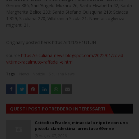
Gemini 386; Sant’Angelo Muxaro 26; Santa Elisabetta 42; Santa
Margherita Belice 233; Santo Stefano Quisquina 219; Sciacca
1.359; Siculiana 270; Villafranca Sicula 21. Nave accoglienza
migranti 31.
Originally posted here: https://ift.tt/3H1U1UH
source
https://siculiana-news.blogspot.com/2022/01/covid-
vittime-racalmuto-raffadali-e.html
Tags:
News
Notizie
Siculiana News
QUESTI POST POTREBBERO INTERESSARTI
Cattolica Eraclea, minaccia la nipote con una
pistola clandestina: arrestato 69enne
August 07, 2026