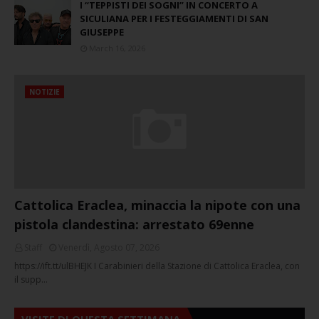
I “TEPPISTI DEI SOGNI” IN CONCERTO A
SICULIANA PER I FESTEGGIAMENTI DI SAN
GIUSEPPE
March 16, 2026
NOTIZIE
Cattolica Eraclea, minaccia la nipote con una
pistola clandestina: arrestato 69enne
Staff
Venerdì, Agosto 07, 2026
https://ift.tt/ulBHEJK I Carabinieri della Stazione di Cattolica Eraclea, con
il supp…
VISITE DI QUESTA SETTIMANA