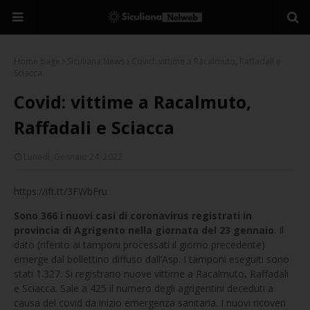
Home page
Siculiana News
Covid: vittime a Racalmuto, Raffadali e
Sciacca
Covid: vittime a Racalmuto,
Raffadali e Sciacca
Lunedì, Gennaio 24, 2022
https://ift.tt/3FWbFru
Sono 366 i nuovi casi di coronavirus registrati in
provincia di Agrigento nella giornata del 23 gennaio
. Il
dato (riferito ai tamponi processati il giorno precedente)
emerge dal bollettino diffuso dall’Asp. I tamponi eseguiti sono
stati 1.327. Si registrano nuove vittime a Racalmuto, Raffadali
e Sciacca. Sale a 425 il numero degli agrigentini deceduti a
causa del covid da inizio emergenza sanitaria. I nuovi ricoveri